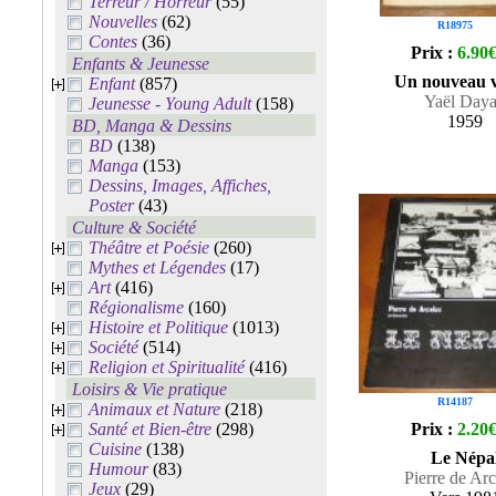
Terreur / Horreur
(55)
Nouvelles
(62)
R18975
Contes
(36)
Prix :
6.90
Enfants & Jeunesse
Un nouveau v
Enfant
(857)
Yaël Day
Jeunesse - Young Adult
(158)
1959
BD, Manga & Dessins
BD
(138)
Manga
(153)
Dessins, Images, Affiches,
Poster
(43)
Culture & Société
Théâtre et Poésie
(260)
Mythes et Légendes
(17)
Art
(416)
Régionalisme
(160)
Histoire et Politique
(1013)
Société
(514)
Religion et Spiritualité
(416)
Loisirs & Vie pratique
R14187
Animaux et Nature
(218)
Santé et Bien-être
(298)
Prix :
2.20
Cuisine
(138)
Le Népa
Humour
(83)
Pierre de Ar
Jeux
(29)