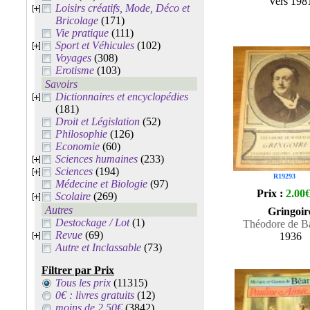
Vers 198
Loisirs créatifs, Mode, Déco et
Bricolage
(171)
Vie pratique
(111)
Sport et Véhicules
(102)
Voyages
(308)
Erotisme
(103)
Savoirs
Dictionnaires et encyclopédies
(181)
Droit et Législation
(52)
Philosophie
(126)
Economie
(60)
Sciences humaines
(233)
Sciences
(194)
R19293
Médecine et Biologie
(97)
Prix :
2.00
Scolaire
(269)
Autres
Gringoir
Destockage / Lot
(1)
Théodore de Ba
Revue
(69)
1936
Autre et Inclassable
(73)
Filtrer par Prix
Tous les prix
(11315)
0€ : livres gratuits
(12)
moins de 2.50€
(3842)