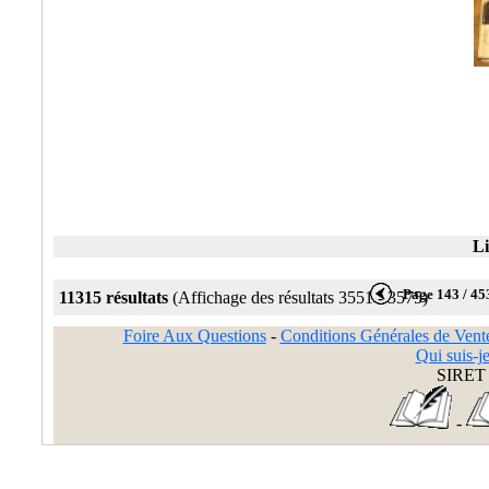
Li
Page 143 / 45
11315 résultats
(Affichage des résultats 3551 - 3575)
Foire Aux Questions
-
Conditions Générales de Vent
Qui suis-je
SIRET 
-