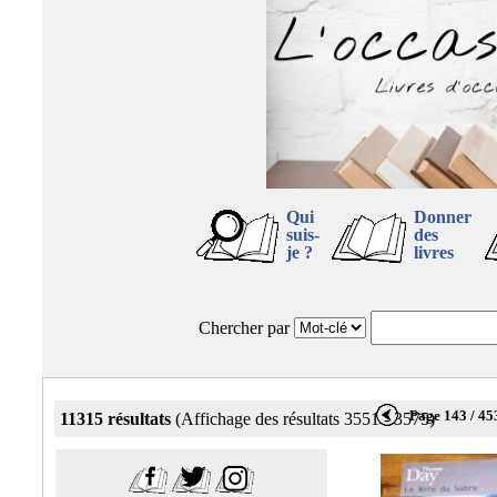
Qui
Donner
suis-
des
je ?
livres
Chercher par
Page 143 / 45
11315 résultats
(Affichage des résultats 3551 - 3575)