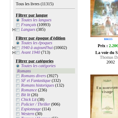
Tous les livres
(11315)
Filtrer par langue
Toutes les langues
Français
(10993)
Langues
(385)
Filtrer par époque d'édition
R06555
Toutes les époques
Prix :
2.20
1940 à aujourd'hui
(10602)
Avant 1940
(713)
La voie du 
Thomas D
Filtrer par catégories
2002
Toutes les catégories
Romans
Romans divers
(3927)
SF et Fantastique
(332)
Romans historiques
(132)
Romance
(236)
Bit lit
(26)
Chick Lit
(38)
Policier / Thriller
(906)
Espionnage
(114)
Western
(30)