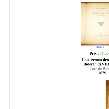
R11145
Prix :
45.00
Lou sermou deu
Bideren (XVIIIe
Curé de Bid
1879