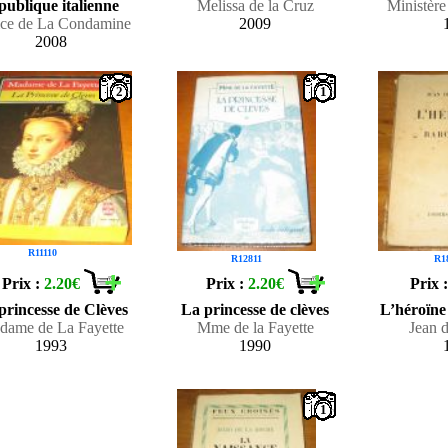
publique italienne
Melissa de la Cruz
Ministère
ice de La Condamine
2009
2008
2
1
R11110
R12811
R1
Prix :
2.20€
Prix :
2.20€
Prix 
princesse de Clèves
La princesse de clèves
L’héroïne
dame de La Fayette
Mme de la Fayette
Jean 
1993
1990
1