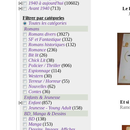
1940 à aujourd'hui
(10602)
Avant 1940
(713)
Le 
Filtrer par catégories
Toutes les catégories
Romans
Romans divers
(3927)
SF et Fantastique
(332)
Romans historiques
(132)
Romance
(236)
Bit lit
(26)
Chick Lit
(38)
Policier / Thriller
(906)
Espionnage
(114)
Western
(30)
Terreur / Horreur
(55)
Nouvelles
(62)
Contes
(36)
Enfants & Jeunesse
Et si
Enfant
(857)
Ramo
Jeunesse - Young Adult
(158)
BD, Manga & Dessins
BD
(138)
Manga
(153)
Dessins, Images, Affiches,