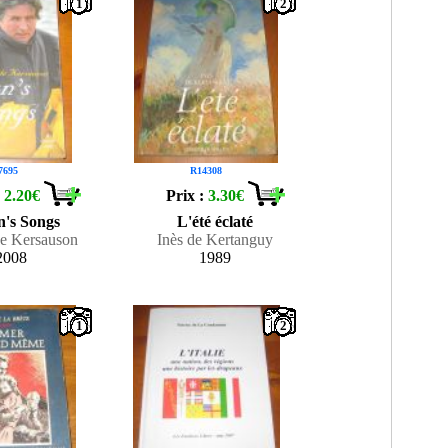
1
2
7695
R14308
:
2.20€
Prix :
3.30€
n's Songs
L'été éclaté
de Kersauson
Inès de Kertanguy
2008
1989
1
2