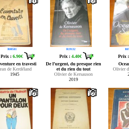
1
2
R08581
R19132
R0
Prix :
6.90€
Prix :
4.40€
Prix 
venture en travesti
De l’urgent, du presque rien
Ocea
ean de Kerdéland
et du rien du tout
Olivier 
1945
Olivier de Kersauson
2019
2
2