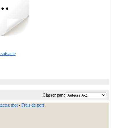
 suivante
Classer par :
actez moi
-
Frais de port