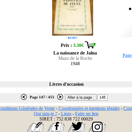
R17817
Prix :
3.30€
La naissance de Jalna
Page
Mazo de la Roche
1948
Livres d'occasion
Page 147 / 453
onditions Générales de Vente
-
Coordonnées et mentions légales
-
Cont
Qui suis-je ?
-
Liens
-
Faire un lien
SIRET : 752 838 722 00029
-
-
-