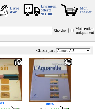
Livraison
Livre
Mon
offerte
d'or
chariot
dès 30€
Mots entiers
uniquement
Classer par :
2
2
6830
R16806