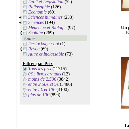
Droit et Législation
(52)
Philosophie
(126)
Economie
(60)
Sciences humaines
(233)
Sciences
(194)
Médecine et Biologie
(97)
Un 
Scolaire
(269)
B
Autres
Destockage / Lot
(1)
Revue
(69)
Autre et Inclassable
(73)
Filtrer par Prix
Tous les prix
(11315)
0€ : livres gratuits
(12)
moins de 2.50€
(3842)
entre 2.50€ et 5€
(3486)
entre 5€ et 10€
(3100)
plus de 10€
(896)
Le