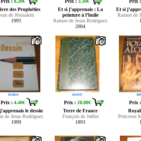
Prix :
8.20€
Prix :
3.30€
Prix 
livre des Prophéties
Et si j’apprenais : La
Et si j’app
Jean de Jérusalem
peinture à l’huile
Ramon de J
1995
Ramon de Jesus Rodriguez
2004
3
4
R14810
R19197
R0
Prix :
4.40€
Prix :
20.00€
Prix 
 j'apprenais le dessin
Terre de France
Royal
n de Jesus Rodriguez
François de Julliot
Princesse 
1999
1893