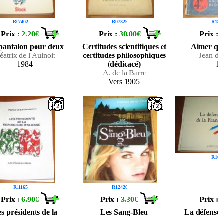
R07402
R07329
R1
Prix :
2.20€
Prix :
30.00€
Prix 
pantalon pour deux
Certitudes scientifiques et
Aimer 
éatrix de l'Aulnoit
certitudes philosophiques
Jean d
1984
(dédicacé)
A. de la Barre
Vers 1905
2
2
R1
R11165
R12426
Prix :
6.90€
Prix :
3.30€
Prix 
s présidents de la
Les Sang-Bleu
La défens