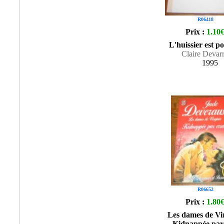
R06418
Prix :
1.10
L'huissier est p
Claire Devar
1995
R06652
Prix :
1.80
Les dames de Vir
Kidnappée par