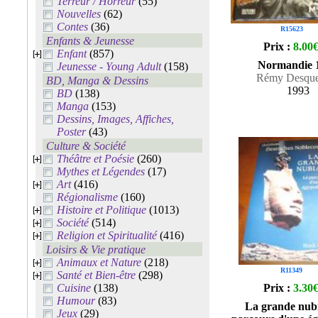
Terreur / Horreur
(55)
Nouvelles
(62)
Contes
(36)
R15623
Enfants & Jeunesse
Prix :
8.00
Enfant
(857)
Normandie 
Jeunesse - Young Adult
(158)
Rémy Desque
BD, Manga & Dessins
1993
BD
(138)
Manga
(153)
Dessins, Images, Affiches,
Poster
(43)
Culture & Société
Théâtre et Poésie
(260)
Mythes et Légendes
(17)
Art
(416)
Régionalisme
(160)
Histoire et Politique
(1013)
Société
(514)
Religion et Spiritualité
(416)
Loisirs & Vie pratique
Animaux et Nature
(218)
R11349
Santé et Bien-être
(298)
Cuisine
(138)
Prix :
3.30
Humour
(83)
La grande nubi
Jeux
(29)