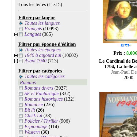
Tous les livres
(11315)
Filtrer par langue
Toutes les langues
Français
(10993)
Langues
(385)
Filtrer par époque d'édition
R17754
Toutes les époques
Prix :
8.00
1940 à aujourd'hui
(10602)
Avant 1940
(713)
Le Cardinal de Be
1794, La belle 
Filtrer par catégories
Jean-Paul De
Toutes les catégories
2000
Romans
Romans divers
(3927)
SF et Fantastique
(332)
Romans historiques
(132)
Romance
(236)
Bit lit
(26)
Chick Lit
(38)
Policier / Thriller
(906)
Espionnage
(114)
Western
(30)