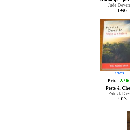
Jude Dever
1996
R08233
Prix :
2.20
Peste & Cho
Patrick Devi
2013