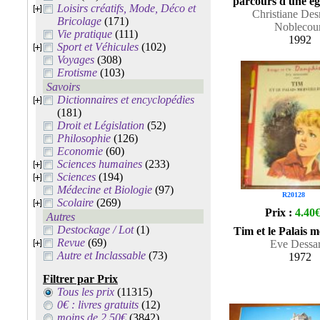
parcours d'une é
Loisirs créatifs, Mode, Déco et
Christiane Des
Bricolage
(171)
Noblecour
Vie pratique
(111)
1992
Sport et Véhicules
(102)
Voyages
(308)
Erotisme
(103)
Savoirs
Dictionnaires et encyclopédies
(181)
Droit et Législation
(52)
Philosophie
(126)
Economie
(60)
Sciences humaines
(233)
Sciences
(194)
Médecine et Biologie
(97)
R20128
Scolaire
(269)
Prix :
4.40
Autres
Destockage / Lot
(1)
Tim et le Palais m
Revue
(69)
Eve Dessar
Autre et Inclassable
(73)
1972
Filtrer par Prix
Tous les prix
(11315)
0€ : livres gratuits
(12)
moins de 2.50€
(3842)