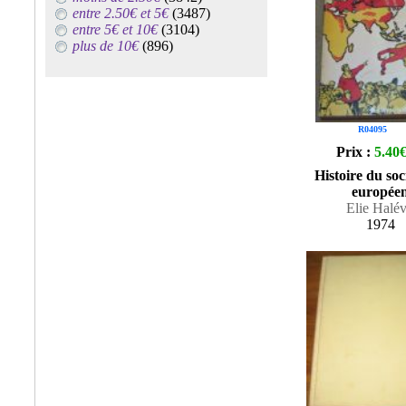
entre 2.50€ et 5€
(3487)
entre 5€ et 10€
(3104)
plus de 10€
(896)
R04095
Prix :
5.40
Histoire du soc
europée
Elie Halé
1974