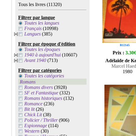
Tous les livres
(11320)
Filtrer par langue
Toutes les langues
Français
(10998)
Langues
(385)
Filtrer par époque d'édition
R12145
Toutes les époques
Prix :
3.30
1940 à aujourd'hui
(10607)
Avant 1940
(713)
Adélaïde de K
Marcel Haed
Filtrer par catégories
1980
Toutes les catégories
Romans
Romans divers
(3928)
SF et Fantastique
(332)
Romans historiques
(132)
Romance
(236)
Bit lit
(26)
Chick Lit
(38)
Policier / Thriller
(906)
Espionnage
(114)
Western
(30)