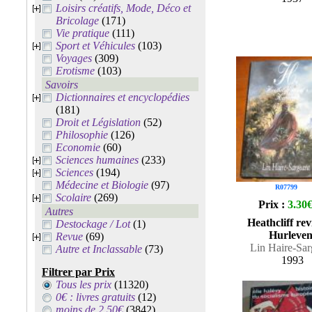
Loisirs créatifs, Mode, Déco et
Bricolage
(171)
Vie pratique
(111)
Sport et Véhicules
(103)
Voyages
(309)
Erotisme
(103)
Savoirs
Dictionnaires et encyclopédies
(181)
Droit et Législation
(52)
Philosophie
(126)
Economie
(60)
Sciences humaines
(233)
Sciences
(194)
Médecine et Biologie
(97)
R07799
Scolaire
(269)
Prix :
3.30
Autres
Heathcliff rev
Destockage / Lot
(1)
Hurleven
Revue
(69)
Lin Haire-Sar
Autre et Inclassable
(73)
1993
Filtrer par Prix
Tous les prix
(11320)
0€ : livres gratuits
(12)
moins de 2.50€
(3842)