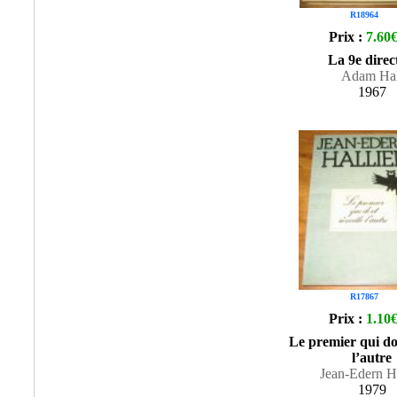
R18964
Prix :
7.60
La 9e direc
Adam Hal
1967
R17867
Prix :
1.10
Le premier qui dor
l’autre
Jean-Edern Ha
1979