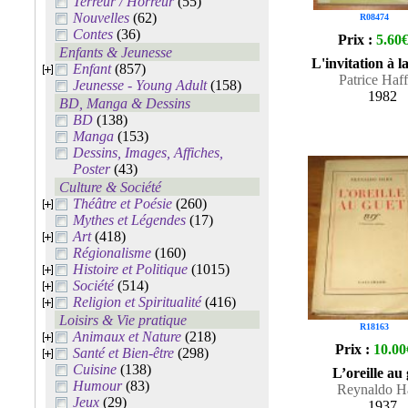
Terreur / Horreur
(55)
Nouvelles
(62)
R08474
Contes
(36)
Prix :
5.60
Enfants & Jeunesse
L'invitation à l
Enfant
(857)
Patrice Haf
Jeunesse - Young Adult
(158)
1982
BD, Manga & Dessins
BD
(138)
Manga
(153)
Dessins, Images, Affiches,
Poster
(43)
Culture & Société
Théâtre et Poésie
(260)
Mythes et Légendes
(17)
Art
(418)
Régionalisme
(160)
Histoire et Politique
(1015)
Société
(514)
Religion et Spiritualité
(416)
Loisirs & Vie pratique
R18163
Animaux et Nature
(218)
Prix :
10.00
Santé et Bien-être
(298)
Cuisine
(138)
L’oreille au
Humour
(83)
Reynaldo H
Jeux
(29)
1937