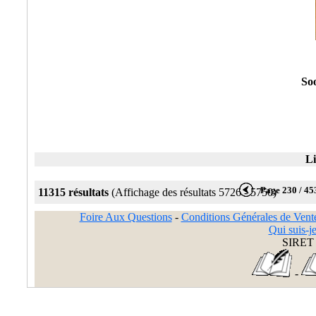
So
Li
Page 230 / 45
11315 résultats
(Affichage des résultats 5726 - 5750)
Foire Aux Questions
-
Conditions Générales de Vent
Qui suis-je
SIRET 
-