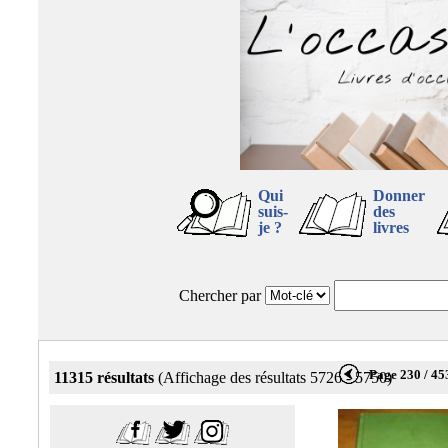
Qui
Donner
suis-
des
je ?
livres
Chercher par
Page 230 / 45
11315 résultats
(Affichage des résultats 5726 - 5750)