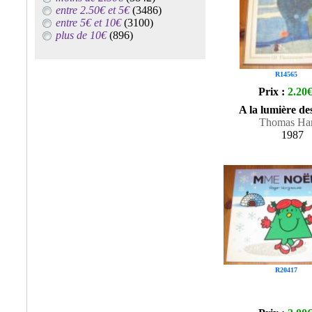
entre 2.50€ et 5€
(3486)
entre 5€ et 10€
(3100)
plus de 10€
(896)
R14565
Prix :
2.20
A la lumière des
Thomas Ha
1987
R20417