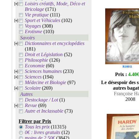
Loisirs créatifs, Mode, Déco et
Bricolage
(171)
Vie pratique
(111)
Sport et Véhicules
(102)
Voyages
(308)
Erotisme
(103)
Savoirs
Dictionnaires et encyclopédies
(181)
Droit et Législation
(52)
Philosophie
(126)
Economie
(60)
R10011
Sciences humaines
(233)
Prix :
4.40
Sciences
(194)
Médecine et Biologie
(97)
Le désespoir des 
Scolaire
(269)
autres bagat
Françoise H
Autres
2008
Destockage / Lot
(1)
Revue
(69)
Autre et Inclassable
(73)
Filtrer par Prix
Tous les prix
(11315)
0€ : livres gratuits
(12)
moins de 2.50€
(3842)