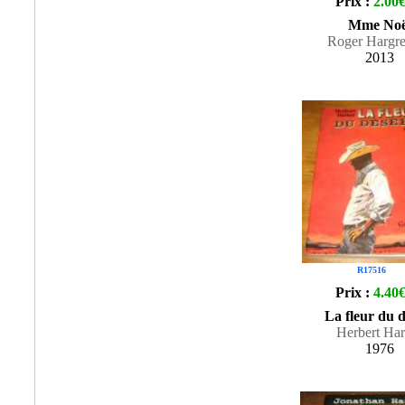
Prix :
2.00
Mme Noë
Roger Hargr
2013
R17516
Prix :
4.40
La fleur du d
Herbert Har
1976