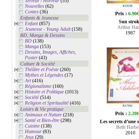
Terreur / Horreur
(55)
Nouvelles
(62)
R19338
Contes
(36)
Prix :
6.90
Enfants & Jeunesse
Sun stro
Enfant
(857)
Arthur Han
Jeunesse - Young Adult
(158)
1987
BD, Manga & Dessins
BD
(138)
Manga
(153)
Dessins, Images, Affiches,
Poster
(43)
Culture & Société
Théâtre et Poésie
(260)
Mythes et Légendes
(17)
Art
(416)
Régionalisme
(160)
Histoire et Politique
(1013)
Société
(514)
Religion et Spiritualité
(416)
R17992
Loisirs & Vie pratique
Prix :
2.20
Animaux et Nature
(218)
Santé et Bien-être
(298)
Les secrets d’une 
Cuisine
(138)
Beth Harbi
Humour
(83)
2010
Jeux
(29)