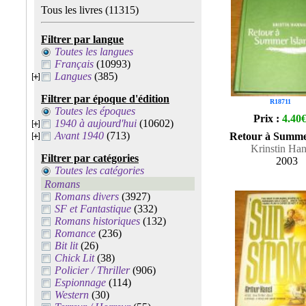
Tous les livres
(11315)
Filtrer par langue
Toutes les langues
Français
(10993)
Langues
(385)
Filtrer par époque d'édition
R18711
Toutes les époques
Prix :
4.40
1940 à aujourd'hui
(10602)
Avant 1940
(713)
Retour à Summe
Krinstin Ha
Filtrer par catégories
2003
Toutes les catégories
Romans
Romans divers
(3927)
SF et Fantastique
(332)
Romans historiques
(132)
Romance
(236)
Bit lit
(26)
Chick Lit
(38)
Policier / Thriller
(906)
Espionnage
(114)
Western
(30)