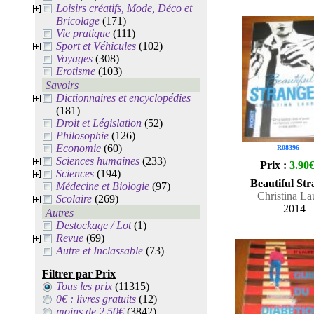
Loisirs créatifs, Mode, Déco et
Bricolage
(171)
Vie pratique
(111)
Sport et Véhicules
(102)
Voyages
(308)
Erotisme
(103)
Savoirs
Dictionnaires et encyclopédies
(181)
Droit et Législation
(52)
Philosophie
(126)
Economie
(60)
R08396
Sciences humaines
(233)
Prix :
3.90
Sciences
(194)
Beautiful Str
Médecine et Biologie
(97)
Christina La
Scolaire
(269)
2014
Autres
Destockage / Lot
(1)
Revue
(69)
Autre et Inclassable
(73)
Filtrer par Prix
Tous les prix
(11315)
0€ : livres gratuits
(12)
moins de 2.50€
(3842)