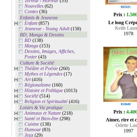
Terreur / Horreur
(55)
Nouvelles
(62)
R05691
Contes
(36)
Prix :
1.50
Enfants & Jeunesse
Le long Crép
Enfant
(857)
Keith Lau
Jeunesse - Young Adult
(158)
1978
BD, Manga & Dessins
BD
(138)
Manga
(153)
Dessins, Images, Affiches,
Poster
(43)
Culture & Société
Théâtre et Poésie
(260)
Mythes et Légendes
(17)
Art
(416)
Régionalisme
(160)
Histoire et Politique
(1013)
Société
(514)
Religion et Spiritualité
(416)
R18608
Loisirs & Vie pratique
Prix :
4.40
Animaux et Nature
(218)
Santé et Bien-être
(298)
Aimer, rire et 
Cuisine
(138)
Odette Lau
Humour
(83)
1997
Jeux
(29)