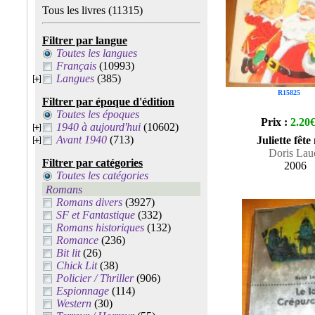
Tous les livres
(11315)
Filtrer par langue
Toutes les langues
Français
(10993)
Langues
(385)
R15825
Filtrer par époque d'édition
Toutes les époques
Prix :
2.20
1940 à aujourd'hui
(10602)
Avant 1940
(713)
Juliette fête
Doris Lau
Filtrer par catégories
2006
Toutes les catégories
Romans
Romans divers
(3927)
SF et Fantastique
(332)
Romans historiques
(132)
Romance
(236)
Bit lit
(26)
Chick Lit
(38)
Policier / Thriller
(906)
Espionnage
(114)
Western
(30)