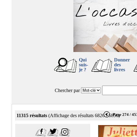
Qui
Donner
suis-
des
je ?
livres
Chercher par
Page 274 / 45
11315 résultats
(Affichage des résultats 6826 - 6850)