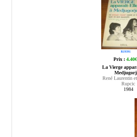
R19391
Prix :
4.40
La Vierge appara
Medjugorj
René Laurentin et
Rupcic
1984