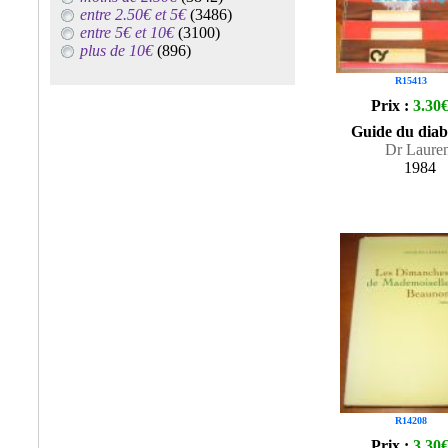
entre 2.50€ et 5€
(3486)
entre 5€ et 10€
(3100)
plus de 10€
(896)
R15413
Prix :
3.30
Guide du diab
Dr Lauren
1984
R14208
Prix :
3.30