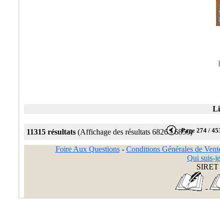
Li
Page 274 / 45
11315 résultats
(Affichage des résultats 6826 - 6850)
Foire Aux Questions
-
Conditions Générales de Vent
Qui suis-je
SIRET 
-