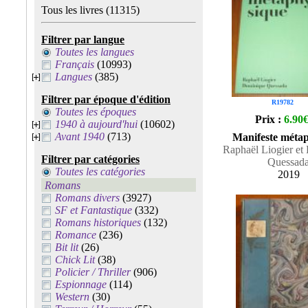
Tous les livres
(11315)
Filtrer par langue
Toutes les langues
Français
(10993)
Langues
(385)
Filtrer par époque d'édition
R19782
Toutes les époques
Prix :
6.90
1940 à aujourd'hui
(10602)
Avant 1940
(713)
Manifeste méta
Raphaël Liogier et
Filtrer par catégories
Quessad
Toutes les catégories
2019
Romans
Romans divers
(3927)
SF et Fantastique
(332)
Romans historiques
(132)
Romance
(236)
Bit lit
(26)
Chick Lit
(38)
Policier / Thriller
(906)
Espionnage
(114)
Western
(30)