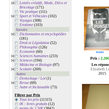
Loisirs créatifs, Mode, Déco et
Bricolage
(171)
Vie pratique
(111)
Sport et Véhicules
(102)
Voyages
(308)
Erotisme
(103)
Savoirs
Dictionnaires et encyclopédies
(181)
Droit et Législation
(52)
Philosophie
(126)
Economie
(60)
R18401
Sciences humaines
(233)
Prix :
2.20
Sciences
(194)
Médecine et Biologie
(97)
Les répon
Scolaire
(269)
Elizabeth Li
2015
Autres
Destockage / Lot
(1)
Revue
(69)
Autre et Inclassable
(73)
Filtrer par Prix
Tous les prix
(11315)
0€ : livres gratuits
(12)
moins de 2.50€
(3842)