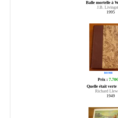
Balle mortelle à
J.B. Livings
1995
R01988
Prix :
7.70
Quelle était verte
Richard Llew
1949