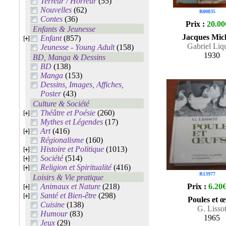
Terreur / Horreur
(55)
Nouvelles
(62)
R00835
Contes
(36)
Prix :
20.00
Enfants & Jeunesse
Jacques Mic
Enfant
(857)
Gabriel Liq
Jeunesse - Young Adult
(158)
1930
BD, Manga & Dessins
BD
(138)
Manga
(153)
Dessins, Images, Affiches,
Poster
(43)
Culture & Société
Théâtre et Poésie
(260)
Mythes et Légendes
(17)
Art
(416)
Régionalisme
(160)
Histoire et Politique
(1013)
Société
(514)
Religion et Spiritualité
(416)
R13977
Loisirs & Vie pratique
Animaux et Nature
(218)
Prix :
6.20
Santé et Bien-être
(298)
Poules et œ
Cuisine
(138)
G. Lisso
Humour
(83)
1965
Jeux
(29)