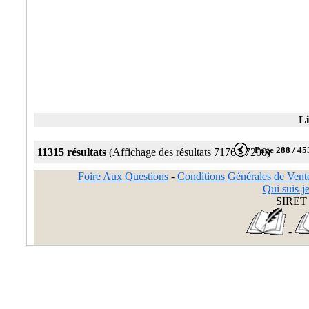
Li
Page 288 / 45
11315 résultats
(Affichage des résultats 7176 - 7200)
Foire Aux Questions
-
Conditions Générales de Vent
Qui suis-je
SIRET 
-