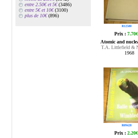
entre 2.50€ et 5€
(3486)
entre 5€ et 10€
(3100)
plus de 10€
(896)
R12580
Prix :
7.70
Atomic and nucle
T.A. Littlefield &
1968
R09428
Prix :
2.20