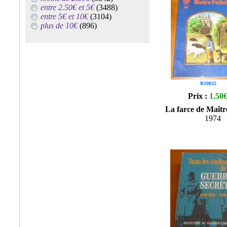
entre 2.50€ et 5€
(3488)
entre 5€ et 10€
(3104)
plus de 10€
(896)
R10832
Prix :
1.50
La farce de Maîtr
1974