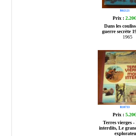
R02121
Prix :
2.20
Dans les couliss
guerre secrète 1
1965
R10733
Prix :
5.20
Terres vierges 
interdits, Le gran
explorateu