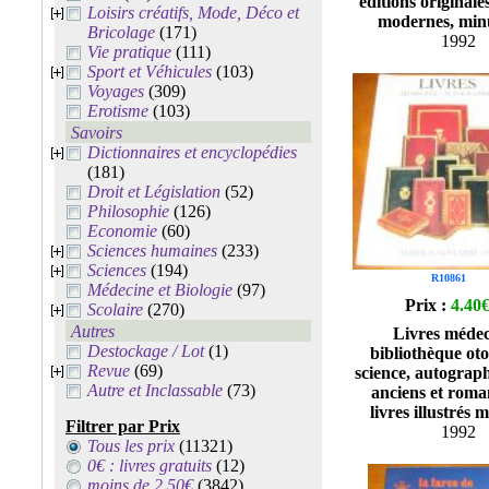
éditions originales
Loisirs créatifs, Mode, Déco et
modernes, min
Bricolage
(171)
1992
Vie pratique
(111)
Sport et Véhicules
(103)
Voyages
(309)
Erotisme
(103)
Savoirs
Dictionnaires et encyclopédies
(181)
Droit et Législation
(52)
Philosophie
(126)
Economie
(60)
Sciences humaines
(233)
Sciences
(194)
R10861
Médecine et Biologie
(97)
Prix :
4.40
Scolaire
(270)
Autres
Livres médec
Destockage / Lot
(1)
bibliothèque oto
Revue
(69)
science, autograph
Autre et Inclassable
(73)
anciens et roma
livres illustrés
Filtrer par Prix
1992
Tous les prix
(11321)
0€ : livres gratuits
(12)
moins de 2.50€
(3842)