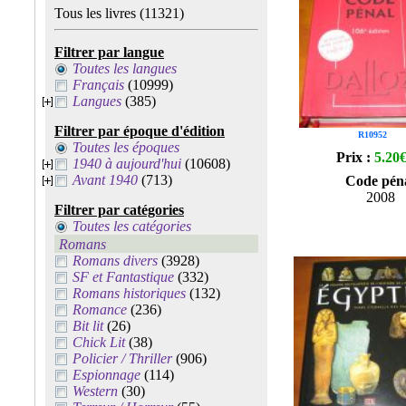
Tous les livres
(11321)
Filtrer par langue
Toutes les langues
Français
(10999)
Langues
(385)
Filtrer par époque d'édition
R10952
Toutes les époques
Prix :
5.20
1940 à aujourd'hui
(10608)
Avant 1940
(713)
Code pén
2008
Filtrer par catégories
Toutes les catégories
Romans
Romans divers
(3928)
SF et Fantastique
(332)
Romans historiques
(132)
Romance
(236)
Bit lit
(26)
Chick Lit
(38)
Policier / Thriller
(906)
Espionnage
(114)
Western
(30)