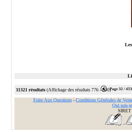
Les
Li
Page 32 / 45
11321 résultats
(Affichage des résultats 776 - 800)
Foire Aux Questions
-
Conditions Générales de Vent
Qui suis-je
SIRET 
-