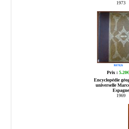
1973
R07826
Prix :
5.20
Encyclopédie géo
universelle Marco
Espagn
1969