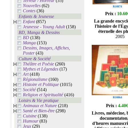
Terreur / Horreur
(55)
Nouvelles
(62)
R10874
Contes
(36)
Prix :
10.60
Enfants & Jeunesse
La grande encycl
Enfant
(857)
l'histoire de l'Eg
Jeunesse - Young Adult
(158)
éternelle des p
BD, Manga & Dessins
2005
BD
(138)
Manga
(153)
Dessins, Images, Affiches,
Poster
(43)
Culture & Société
Théâtre et Poésie
(260)
Mythes et Légendes
(17)
Art
(418)
Régionalisme
(160)
Histoire et Politique
(1015)
Société
(514)
Religion et Spiritualité
(416)
R10864
Loisirs & Vie pratique
Animaux et Nature
(218)
Prix :
4.40
Santé et Bien-être
(298)
Livres, médecine, 
Cuisine
(138)
documentaton, 
Humour
(83)
d'heures manuscrit
Jeux
(29)