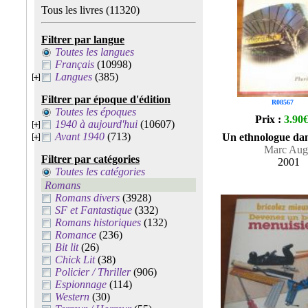
Tous les livres
(11320)
Filtrer par langue
Toutes les langues
Français
(10998)
Langues
(385)
Filtrer par époque d'édition
R08567
Toutes les époques
Prix :
3.90
1940 à aujourd'hui
(10607)
Avant 1940
(713)
Un ethnologue dan
Marc Aug
Filtrer par catégories
2001
Toutes les catégories
Romans
Romans divers
(3928)
SF et Fantastique
(332)
Romans historiques
(132)
Romance
(236)
Bit lit
(26)
Chick Lit
(38)
Policier / Thriller
(906)
Espionnage
(114)
Western
(30)