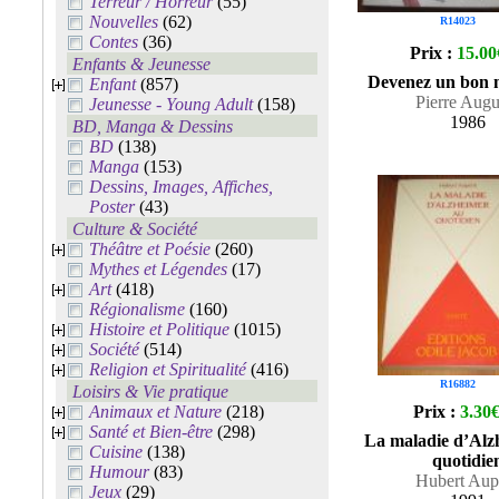
Terreur / Horreur
(55)
Nouvelles
(62)
R14023
Contes
(36)
Prix :
15.00
Enfants & Jeunesse
Devenez un bon 
Enfant
(857)
Pierre Augu
Jeunesse - Young Adult
(158)
1986
BD, Manga & Dessins
BD
(138)
Manga
(153)
Dessins, Images, Affiches,
Poster
(43)
Culture & Société
Théâtre et Poésie
(260)
Mythes et Légendes
(17)
Art
(418)
Régionalisme
(160)
Histoire et Politique
(1015)
Société
(514)
Religion et Spiritualité
(416)
R16882
Loisirs & Vie pratique
Animaux et Nature
(218)
Prix :
3.30
Santé et Bien-être
(298)
La maladie d’Alz
Cuisine
(138)
quotidie
Humour
(83)
Hubert Aupe
Jeux
(29)