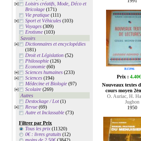
1991
Loisirs créatifs, Mode, Déco et
Bricolage
(171)
Vie pratique
(111)
Sport et Véhicules
(103)
Voyages
(309)
Erotisme
(103)
Savoirs
Dictionnaires et encyclopédies
(181)
Droit et Législation
(52)
Philosophie
(126)
Economie
(60)
R15996
Sciences humaines
(233)
Prix :
4.40
Sciences
(194)
Médecine et Biologie
(97)
Nouveaux textes de
Scolaire
(269)
cours moyen 2è
Autres
O. Auriac, H. Ha
Destockage / Lot
(1)
Jughon
Revue
(69)
1950
Autre et Inclassable
(73)
Filtrer par Prix
Tous les prix
(11320)
0€ : livres gratuits
(12)
moins de 2.50€
(3842)