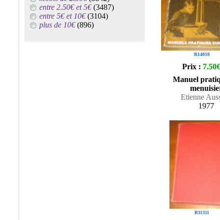
entre 2.50€ et 5€
(3487)
entre 5€ et 10€
(3104)
plus de 10€
(896)
R14018
Prix :
7.50
Manuel prati
menuisie
Etienne Aus
1977
R11311