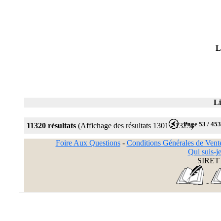
L
Li
Page 53 / 45
11320 résultats
(Affichage des résultats 1301 - 1325)
Foire Aux Questions
-
Conditions Générales de Vent
Qui suis-je
SIRET 
-