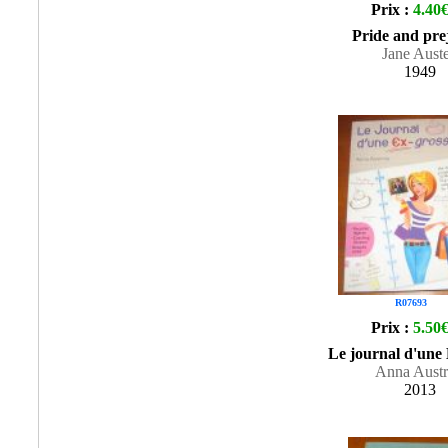
Prix :
4.40
Pride and pre
Jane Aust
1949
R07693
Prix :
5.50
Le journal d'une 
Anna Aust
2013