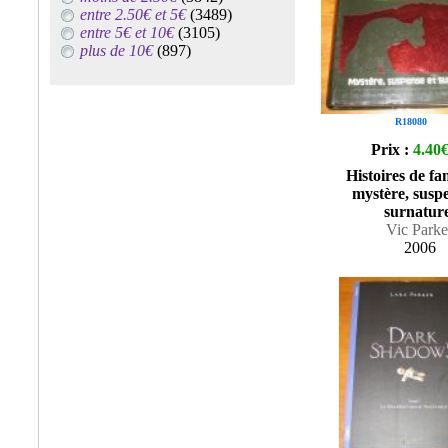
entre 2.50€ et 5€
(3489)
entre 5€ et 10€
(3105)
plus de 10€
(897)
R18080
Prix :
4.40
Histoires de fa
mystère, suspe
surnature
Vic Parke
2006