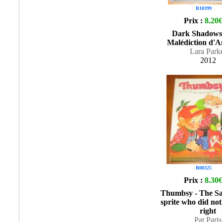
R10399
Prix :
8.20
Dark Shadows 
Malédiction d'A
Lara Park
2012
R08325
Prix :
8.30
Thumbsy - The Sa
sprite who did not
right
Pat Paris