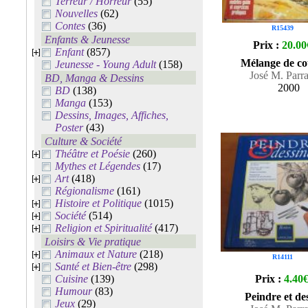
Terreur / Horreur
(55)
Nouvelles
(62)
Contes
(36)
R15439
Enfants & Jeunesse
Prix :
20.00
Enfant
(857)
Mélange de co
Jeunesse - Young Adult
(158)
José M. Parr
BD, Manga & Dessins
2000
BD
(138)
Manga
(153)
Dessins, Images, Affiches,
Poster
(43)
Culture & Société
Théâtre et Poésie
(260)
Mythes et Légendes
(17)
Art
(418)
Régionalisme
(161)
Histoire et Politique
(1015)
Société
(514)
Religion et Spiritualité
(417)
Loisirs & Vie pratique
Animaux et Nature
(218)
R14111
Santé et Bien-être
(298)
Cuisine
(139)
Prix :
4.40
Humour
(83)
Peindre et de
Jeux
(29)