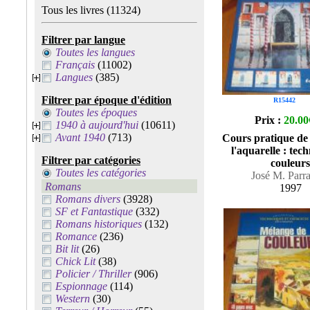
Tous les livres
(11324)
Filtrer par langue
Toutes les langues
Français
(11002)
Langues
(385)
Filtrer par époque d'édition
R15442
Toutes les époques
Prix :
20.00
1940 à aujourd'hui
(10611)
Avant 1940
(713)
Cours pratique de 
l'aquarelle : tec
Filtrer par catégories
couleurs
Toutes les catégories
José M. Parr
Romans
1997
Romans divers
(3928)
SF et Fantastique
(332)
Romans historiques
(132)
Romance
(236)
Bit lit
(26)
Chick Lit
(38)
Policier / Thriller
(906)
Espionnage
(114)
Western
(30)