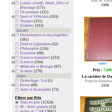
José M. Parr
Loisirs créatifs, Mode, Déco et
1996
Bricolage
(171)
Vie pratique
(111)
Sport et Véhicules
(103)
Voyages
(311)
Erotisme
(103)
Savoirs
Dictionnaires et encyclopédies
(181)
Droit et Législation
(52)
Philosophie
(126)
Economie
(60)
Sciences humaines
(233)
Sciences
(194)
R18957
Médecine et Biologie
(97)
Prix :
7.60
Scolaire
(270)
Autres
La carrière de D
Destockage / Lot
(1)
Frances Parkins
Revue
(69)
1958
Autre et Inclassable
(73)
Filtrer par Prix
Tous les prix
(11324)
0€ : livres gratuits
(12)
moins de 2.50€
(3842)