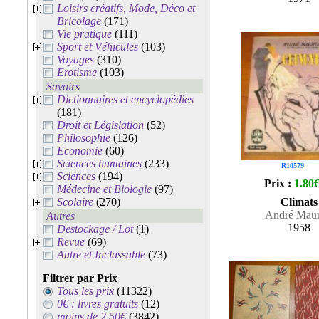
Loisirs créatifs, Mode, Déco et
Bricolage
(171)
Vie pratique
(111)
Sport et Véhicules
(103)
Voyages
(310)
Erotisme
(103)
Savoirs
Dictionnaires et encyclopédies
(181)
Droit et Législation
(52)
Philosophie
(126)
Economie
(60)
Sciences humaines
(233)
R10579
Sciences
(194)
Prix :
1.80
Médecine et Biologie
(97)
Scolaire
(270)
Climats
André Maur
Autres
1958
Destockage / Lot
(1)
Revue
(69)
Autre et Inclassable
(73)
Filtrer par Prix
Tous les prix
(11322)
0€ : livres gratuits
(12)
moins de 2.50€
(3842)