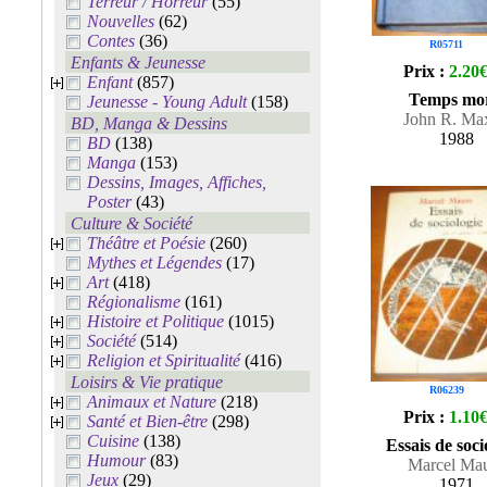
Terreur / Horreur
(55)
Nouvelles
(62)
Contes
(36)
R05711
Enfants & Jeunesse
Prix :
2.20
Enfant
(857)
Temps mor
Jeunesse - Young Adult
(158)
John R. Ma
BD, Manga & Dessins
1988
BD
(138)
Manga
(153)
Dessins, Images, Affiches,
Poster
(43)
Culture & Société
Théâtre et Poésie
(260)
Mythes et Légendes
(17)
Art
(418)
Régionalisme
(161)
Histoire et Politique
(1015)
Société
(514)
Religion et Spiritualité
(416)
Loisirs & Vie pratique
R06239
Animaux et Nature
(218)
Prix :
1.10
Santé et Bien-être
(298)
Cuisine
(138)
Essais de soci
Humour
(83)
Marcel Ma
Jeux
(29)
1971