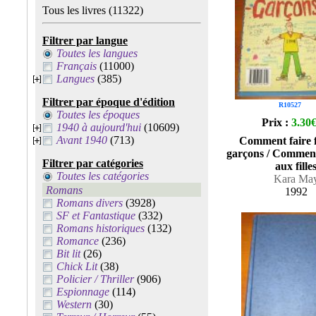
Tous les livres
(11322)
Filtrer par langue
Toutes les langues
Français
(11000)
Langues
(385)
Filtrer par époque d'édition
R10527
Toutes les époques
Prix :
3.30
1940 à aujourd'hui
(10609)
Avant 1940
(713)
Comment faire 
garçons / Comment 
Filtrer par catégories
aux fille
Toutes les catégories
Kara Ma
Romans
1992
Romans divers
(3928)
SF et Fantastique
(332)
Romans historiques
(132)
Romance
(236)
Bit lit
(26)
Chick Lit
(38)
Policier / Thriller
(906)
Espionnage
(114)
Western
(30)