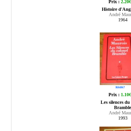
Prix :
2.20
Histoire d'Ang
André Maur
1964
R04867
Prix :
1.10
Les silences du
Brambl
André Maur
1993