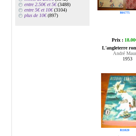
entre 2.50€ et 5€
(3488)
entre 5€ et 10€
(3104)
R01775
plus de 10€
(897)
Prix :
18.00
L'angleterre ro
André Maur
1953
R11020