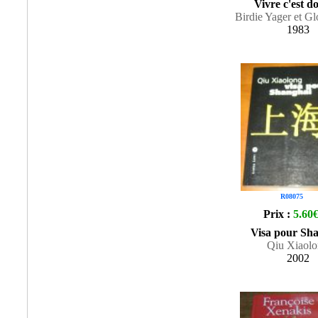
Vivre c'est d
Birdie Yager et G
1983
R08075
Prix :
5.60
Visa pour Sh
Qiu Xiaol
2002