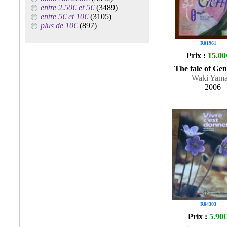
entre 2.50€ et 5€
(3489)
entre 5€ et 10€
(3105)
plus de 10€
(897)
R01961
Prix :
15.00
The tale of Gen
Waki Yama
2006
R04303
Prix :
5.90