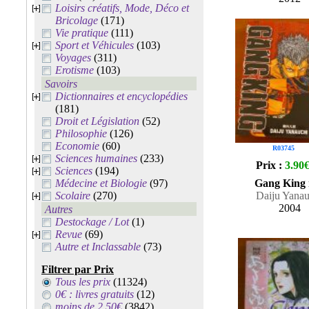
Loisirs créatifs, Mode, Déco et
Bricolage
(171)
Vie pratique
(111)
Sport et Véhicules
(103)
Voyages
(311)
Erotisme
(103)
Savoirs
Dictionnaires et encyclopédies
(181)
Droit et Législation
(52)
Philosophie
(126)
Economie
(60)
R03745
Sciences humaines
(233)
Prix :
3.90
Sciences
(194)
Médecine et Biologie
(97)
Gang King 
Scolaire
(270)
Daiju Yanau
2004
Autres
Destockage / Lot
(1)
Revue
(69)
Autre et Inclassable
(73)
Filtrer par Prix
Tous les prix
(11324)
0€ : livres gratuits
(12)
moins de 2.50€
(3842)