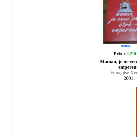
R04604
Prix :
2.20
Maman, je ne veu
empereu
Françoise Xe
2001