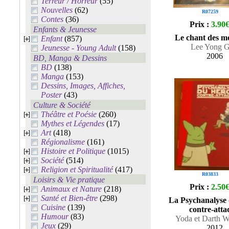
Terreur / Horreur
(55)
Nouvelles
(62)
R07259
Contes
(36)
Prix :
3.90
Enfants & Jeunesse
Le chant des mo
Enfant
(857)
Lee Yong 
Jeunesse - Young Adult
(158)
2006
BD, Manga & Dessins
BD
(138)
Manga
(153)
Dessins, Images, Affiches,
Poster
(43)
Culture & Société
Théâtre et Poésie
(260)
Mythes et Légendes
(17)
Art
(418)
Régionalisme
(161)
Histoire et Politique
(1015)
Société
(514)
Religion et Spiritualité
(417)
R03833
Loisirs & Vie pratique
Prix :
2.50
Animaux et Nature
(218)
Santé et Bien-être
(298)
La Psychanalyse
Cuisine
(139)
contre-atta
Humour
(83)
Yoda et Darth W
Jeux
(29)
2012