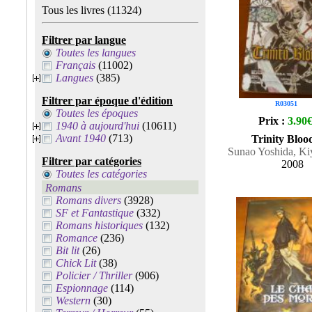
Tous les livres
(11324)
Filtrer par langue
Toutes les langues
Français
(11002)
Langues
(385)
Filtrer par époque d'édition
R03051
Toutes les époques
Prix :
3.90
1940 à aujourd'hui
(10611)
Avant 1940
(713)
Trinity Bloo
Sunao Yoshida, K
Filtrer par catégories
2008
Toutes les catégories
Romans
Romans divers
(3928)
SF et Fantastique
(332)
Romans historiques
(132)
Romance
(236)
Bit lit
(26)
Chick Lit
(38)
Policier / Thriller
(906)
Espionnage
(114)
Western
(30)