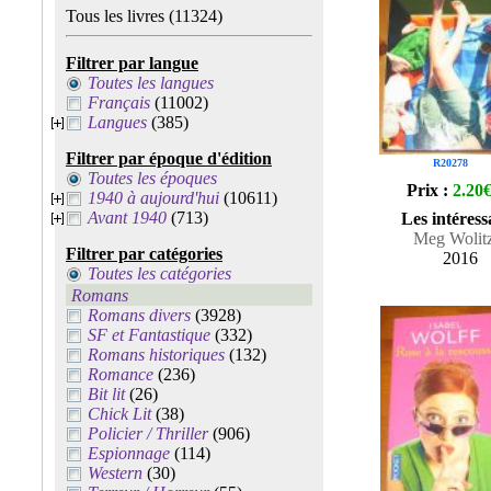
Tous les livres
(11324)
Filtrer par langue
Toutes les langues
Français
(11002)
Langues
(385)
Filtrer par époque d'édition
R20278
Toutes les époques
Prix :
2.20
1940 à aujourd'hui
(10611)
Avant 1940
(713)
Les intéress
Meg Wolit
Filtrer par catégories
2016
Toutes les catégories
Romans
Romans divers
(3928)
SF et Fantastique
(332)
Romans historiques
(132)
Romance
(236)
Bit lit
(26)
Chick Lit
(38)
Policier / Thriller
(906)
Espionnage
(114)
Western
(30)