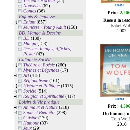
Terreur / Horreur
(55)
Nouvelles
(62)
R08651
Contes
(36)
Prix :
2.20
Enfants & Jeunesse
Rose à la res
Enfant
(857)
Isabel Wol
Jeunesse - Young Adult
(158)
2007
BD, Manga & Dessins
BD
(138)
Manga
(153)
Dessins, Images, Affiches,
Poster
(43)
Culture & Société
Théâtre et Poésie
(260)
Mythes et Légendes
(17)
Art
(418)
Régionalisme
(161)
Histoire et Politique
(1015)
Société
(514)
Religion et Spiritualité
(417)
R20283
Loisirs & Vie pratique
Prix :
4.30
Animaux et Nature
(218)
Santé et Bien-être
(298)
Un homme, un
Cuisine
(139)
Tom Wolf
Humour
(83)
2016
Jeux
(29)