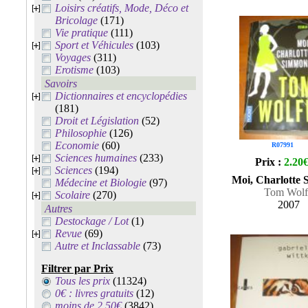
Loisirs créatifs, Mode, Déco et
Bricolage
(171)
Vie pratique
(111)
Sport et Véhicules
(103)
Voyages
(311)
Erotisme
(103)
Savoirs
Dictionnaires et encyclopédies
(181)
Droit et Législation
(52)
Philosophie
(126)
Economie
(60)
R07991
Sciences humaines
(233)
Prix :
2.20
Sciences
(194)
Moi, Charlotte
Médecine et Biologie
(97)
Tom Wolf
Scolaire
(270)
2007
Autres
Destockage / Lot
(1)
Revue
(69)
Autre et Inclassable
(73)
Filtrer par Prix
Tous les prix
(11324)
0€ : livres gratuits
(12)
moins de 2.50€
(3842)