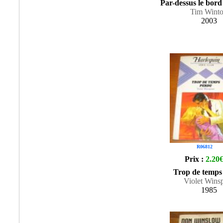
Par-dessus le bor
Tim Wint
2003
R06812
Prix :
2.20
Trop de temps
Violet Wins
1985