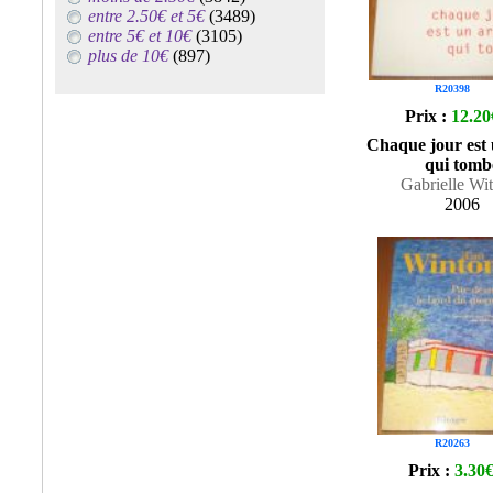
entre 2.50€ et 5€
(3489)
entre 5€ et 10€
(3105)
plus de 10€
(897)
R20398
Prix :
12.20
Chaque jour est
qui tomb
Gabrielle Wi
2006
R20263
Prix :
3.30