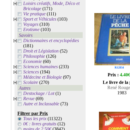
Loisirs créatifs, Mode, Déco et
Bricolage
(171)
Vie pratique
(111)
Sport et Véhicules
(103)
Voyages
(310)
Erotisme
(103)
Savoirs
Dictionnaires et encyclopédies
(181)
Droit et Législation
(52)
Philosophie
(126)
Economie
(60)
Sciences humaines
(233)
R12834
Sciences
(194)
Prix :
4.40
Médecine et Biologie
(97)
Scolaire
(270)
Le livre de la
René Rouge
Autres
1983
Destockage / Lot
(1)
Revue
(69)
Autre et Inclassable
(73)
Filtrer par Prix
Tous les prix
(11322)
0€ : livres gratuits
(12)
moins de 2.50€
(3842)