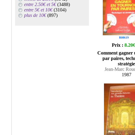
entre 2.50€ et 5€
(3488)
entre 5€ et 10€
(3104)
plus de 10€
(897)
R08619
Prix :
8.20
Comment gagner u
par paires, tech
stratégie
Jean-Marc Rou
1987