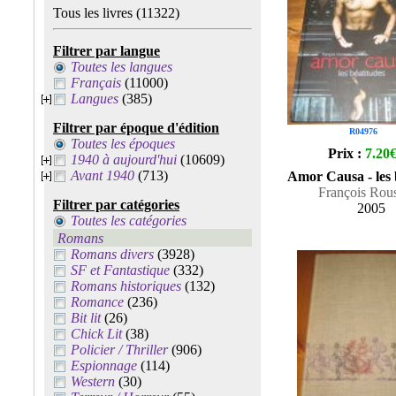
Tous les livres
(11322)
Filtrer par langue
Toutes les langues
Français
(11000)
Langues
(385)
Filtrer par époque d'édition
R04976
Toutes les époques
Prix :
7.20
1940 à aujourd'hui
(10609)
Avant 1940
(713)
Amor Causa - les 
François Rou
Filtrer par catégories
2005
Toutes les catégories
Romans
Romans divers
(3928)
SF et Fantastique
(332)
Romans historiques
(132)
Romance
(236)
Bit lit
(26)
Chick Lit
(38)
Policier / Thriller
(906)
Espionnage
(114)
Western
(30)