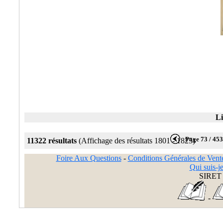
Li
Page 73 / 45
11322 résultats
(Affichage des résultats 1801 - 1825)
Foire Aux Questions
-
Conditions Générales de Vent
Qui suis-je
SIRET 
-