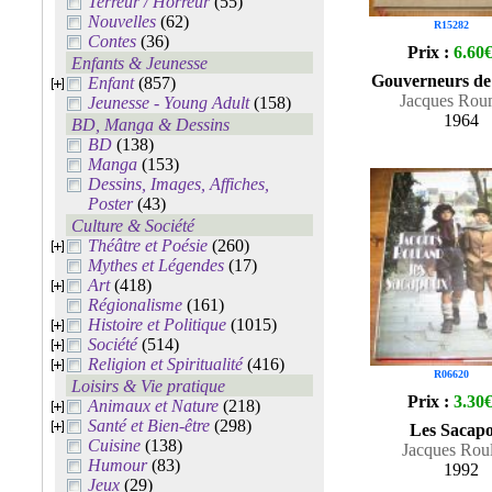
Terreur / Horreur
(55)
Nouvelles
(62)
R15282
Contes
(36)
Prix :
6.60
Enfants & Jeunesse
Gouverneurs de 
Enfant
(857)
Jacques Rou
Jeunesse - Young Adult
(158)
1964
BD, Manga & Dessins
BD
(138)
Manga
(153)
Dessins, Images, Affiches,
Poster
(43)
Culture & Société
Théâtre et Poésie
(260)
Mythes et Légendes
(17)
Art
(418)
Régionalisme
(161)
Histoire et Politique
(1015)
Société
(514)
Religion et Spiritualité
(416)
R06620
Loisirs & Vie pratique
Prix :
3.30
Animaux et Nature
(218)
Santé et Bien-être
(298)
Les Sacap
Cuisine
(138)
Jacques Rou
Humour
(83)
1992
Jeux
(29)