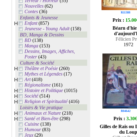
Terreur / Horreur
(55)
Nouvelles
(62)
Contes
(36)
R11388
Enfants & Jeunesse
Prix :
15.00
Enfant
(857)
Béarn d'hi
Jeunesse - Young Adult
(158)
d'aujourd'
BD, Manga & Dessins
Félicien P
BD
(138)
1972
Manga
(153)
Dessins, Images, Affiches,
Poster
(43)
Culture & Société
Théâtre et Poésie
(260)
Mythes et Légendes
(17)
Art
(418)
Régionalisme
(161)
Histoire et Politique
(1015)
Société
(514)
Religion et Spiritualité
(416)
Loisirs & Vie pratique
R04642
Animaux et Nature
(218)
Santé et Bien-être
(298)
Prix :
3.30
Cuisine
(138)
Gilles de Rais ou
Humour
(83)
du Lou
Jeux
(29)