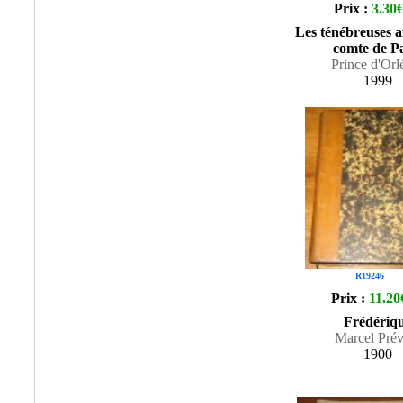
Prix :
3.30
Les ténébreuses a
comte de Pa
Prince d'Orl
1999
R19246
Prix :
11.20
Frédériq
Marcel Prév
1900