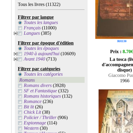
Tous les livres
(11322)
Filtrer par langue
Toutes les langues
Français
(11000)
Langues
(385)
R01130
Filtrer par époque d'édition
Toutes les époques
Prix :
8.70
1940 à aujourd'hui
(10609)
Avant 1940
(713)
La tosca (li
d'accompagnem
Filtrer par catégories
disque)
Toutes les catégories
Giacomo Puc
Romans
1966
Romans divers
(3928)
SF et Fantastique
(332)
Romans historiques
(132)
Romance
(236)
Bit lit
(26)
Chick Lit
(38)
Policier / Thriller
(906)
Espionnage
(114)
Western
(30)