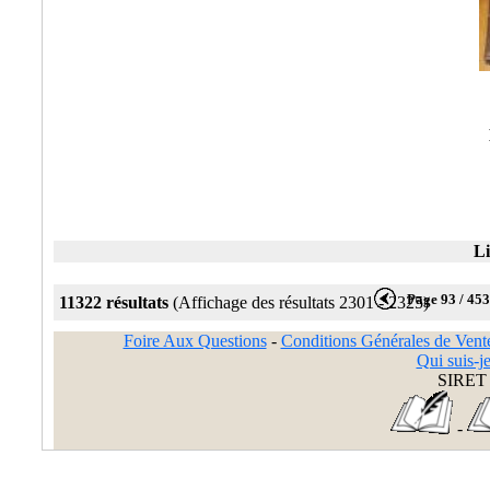
Li
Page 93 / 45
11322 résultats
(Affichage des résultats 2301 - 2325)
Foire Aux Questions
-
Conditions Générales de Vent
Qui suis-je
SIRET 
-