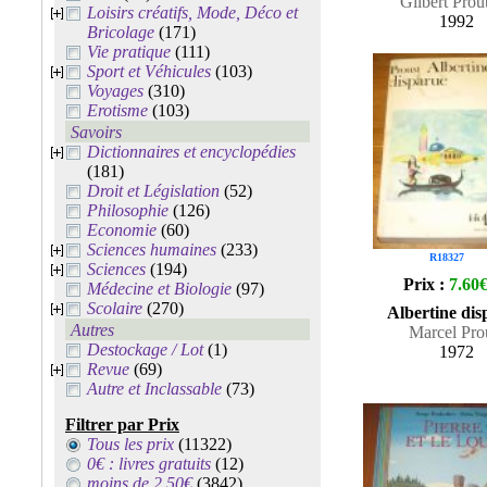
Gilbert Prou
Loisirs créatifs, Mode, Déco et
1992
Bricolage
(171)
Vie pratique
(111)
Sport et Véhicules
(103)
Voyages
(310)
Erotisme
(103)
Savoirs
Dictionnaires et encyclopédies
(181)
Droit et Législation
(52)
Philosophie
(126)
Economie
(60)
Sciences humaines
(233)
R18327
Sciences
(194)
Prix :
7.60
Médecine et Biologie
(97)
Scolaire
(270)
Albertine dis
Autres
Marcel Pro
Destockage / Lot
(1)
1972
Revue
(69)
Autre et Inclassable
(73)
Filtrer par Prix
Tous les prix
(11322)
0€ : livres gratuits
(12)
moins de 2.50€
(3842)