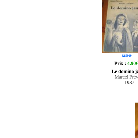
R15969
Prix :
4.90
Le domino j
Marcel Prév
1937