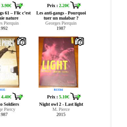
:
3.90€
Prix :
2.20€
s 61 – Flic c’est
Les anti-gangs - Pourquoi
aie nature
tuer un malabar ?
s Pierquin
Georges Pierquin
1992
1987
2
2
9335
R13504
:
4.40€
Prix :
5.10€
o Soldiers
Night owl 2 - Last light
e Piercy
M. Pierce
1987
2015