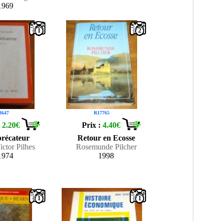
1969
1
2
3647
R17765
:
2.20€
Prix :
4.40€
récateur
Retour en Ecosse
ctor Pilhes
Rosemunde Pilcher
1974
1998
1
1