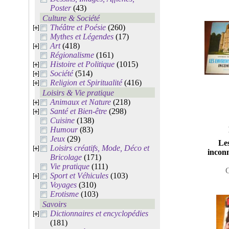
Poster
(43)
Culture & Société
Théâtre et Poésie
(260)
Mythes et Légendes
(17)
Art
(418)
Régionalisme
(161)
Histoire et Politique
(1015)
Société
(514)
Religion et Spiritualité
(416)
Loisirs & Vie pratique
Animaux et Nature
(218)
Santé et Bien-être
(298)
Cuisine
(138)
Humour
(83)
Jeux
(29)
Les
Loisirs créatifs, Mode, Déco et
incon
Bricolage
(171)
Vie pratique
(111)
Sport et Véhicules
(103)
Voyages
(310)
Erotisme
(103)
Savoirs
Dictionnaires et encyclopédies
(181)