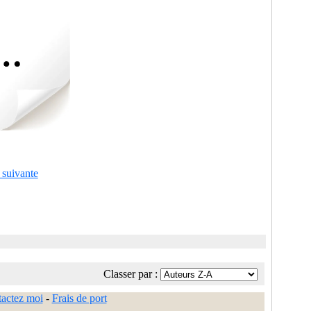
 suivante
Classer par :
actez moi
-
Frais de port