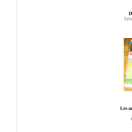
D
Sylv
Les a