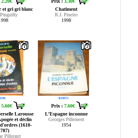
:
2.20€
Prix :
3.30€
 et gri gri blanc
Chatiment
Pinguilly
R.J. Pineiro
1998
1998
1
2
9196
R18973
:
5.60€
Prix :
7.60€
verselle Larousse
L’Espagne inconnue
Apogée et déclin
Georges Pillement
 d'ordres (1610-
1954
1787)
e Pillorget