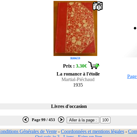
1
R00659
Prix :
3.30€
La romance à l'étoile
Page
Martial-Piéchaud
1935
Livres d'occasion
Page 99 / 453
onditions Générales de Vente
-
Coordonnées et mentions légales
-
Cont
Qui suis-je ?
-
Liens
-
Faire un lien