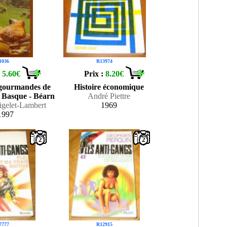
1036
R13974
:
5.60€
Prix :
8.20€
 gourmandes de
Histoire économique
 Basque - Béarn
André Piettre
igelet-Lambert
1969
1997
2
2
7777
R12915