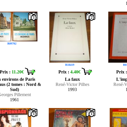
1
2
R09702
R18419
R0
Prix :
11.20€
Prix :
4.40€
Prix 
 environs de Paris
La faux
L'imp
nus (2 tomes : Nord &
René-Victor Pilhes
René-Vi
Sud)
1993
Georges Pillement
1961
1
1