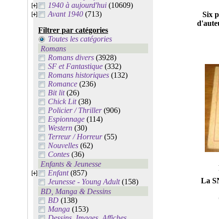
1940 à aujourd'hui
(10609)
Avant 1940
(713)
Six 
d'aute
Filtrer par catégories
Toutes les catégories
Romans
Romans divers
(3928)
SF et Fantastique
(332)
Romans historiques
(132)
Romance
(236)
Bit lit
(26)
Chick Lit
(38)
Policier / Thriller
(906)
Espionnage
(114)
Western
(30)
Terreur / Horreur
(55)
Nouvelles
(62)
Contes
(36)
Enfants & Jeunesse
Enfant
(857)
La SN
Jeunesse - Young Adult
(158)
BD, Manga & Dessins
BD
(138)
Manga
(153)
Dessins, Images, Affiches,