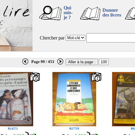
Qui
Donner
suis-
des livres
je ?
Chercher par
Page 99 / 453
2
2
R14573
R17719
R0