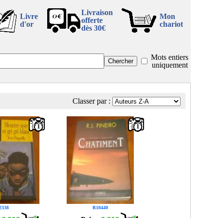
Livraison
Livre
Mon
offerte
d'or
chariot
dès 30€
Mots entiers
uniquement
Classer par :
1
1
2338
R10440