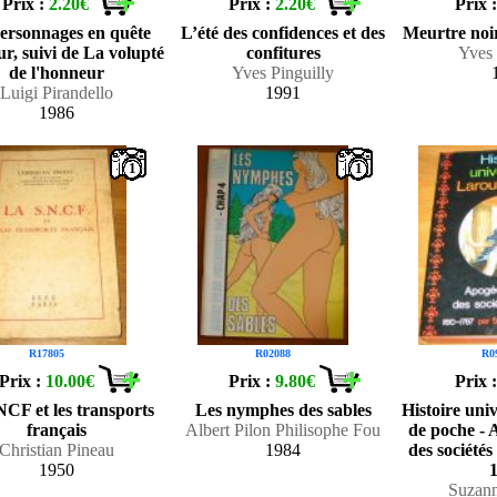
Prix :
2.20€
Prix :
2.20€
Prix 
personnages en quête
L’été des confidences et des
Meurtre noir
ur, suivi de La volupté
confitures
Yves 
de l'honneur
Yves Pinguilly
Luigi Pirandello
1991
1986
1
1
R17805
R02088
R0
Prix :
10.00€
Prix :
9.80€
Prix 
CF et les transports
Les nymphes des sables
Histoire uni
français
Albert Pilon Philisophe Fou
de poche - 
Christian Pineau
1984
des sociétés
1950
Suzann