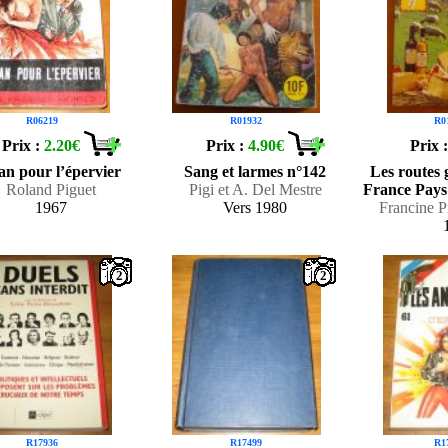
R06219
R01932
R0
Prix :
2.20€
Prix :
4.90€
Prix 
an pour l’épervier
Sang et larmes n°142
Les routes
Roland Piguet
Pigi et A. Del Mestre
France Pays
1967
Vers 1980
Francine P
2
2
R17936
R17499
R1