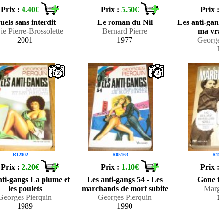
Prix :
4.40€
Prix :
5.50€
Prix 
uels sans interdit
Le roman du Nil
Les anti-gang
ie Pierre-Brossolette
Bernard Pierre
ma vr
2001
1977
George
2
2
R12902
R05163
R1
Prix :
2.20€
Prix :
1.10€
Prix 
nti-gangs La plume et
Les anti-gangs 54 - Les
Gone t
les poulets
marchands de mort subite
Marg
Georges Pierquin
Georges Pierquin
1989
1990