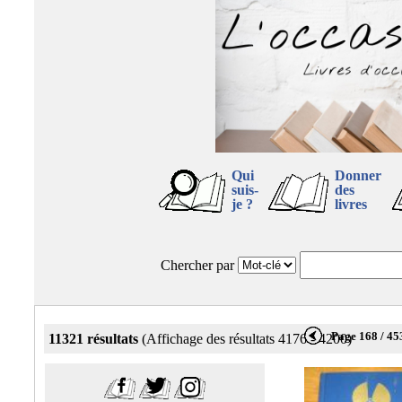
Qui
Donner
suis-
des
je ?
livres
Chercher par
Page 168 / 45
11321 résultats
(Affichage des résultats 4176 - 4200)