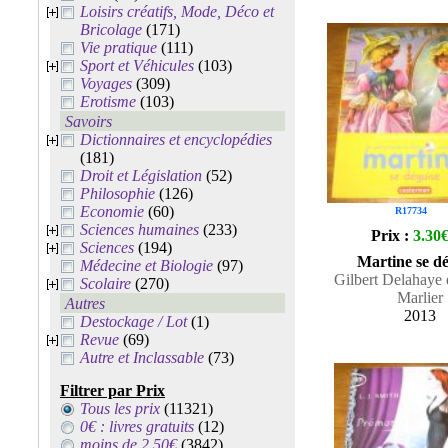
Loisirs créatifs, Mode, Déco et
Bricolage
(171)
Vie pratique
(111)
Sport et Véhicules
(103)
Voyages
(309)
Erotisme
(103)
Savoirs
Dictionnaires et encyclopédies
(181)
Droit et Législation
(52)
Philosophie
(126)
Economie
(60)
R17734
Sciences humaines
(233)
Prix :
3.30
Sciences
(194)
Martine se dé
Médecine et Biologie
(97)
Gilbert Delahaye 
Scolaire
(270)
Marlier
Autres
2013
Destockage / Lot
(1)
Revue
(69)
Autre et Inclassable
(73)
Filtrer par Prix
Tous les prix
(11321)
0€ : livres gratuits
(12)
moins de 2.50€
(3842)