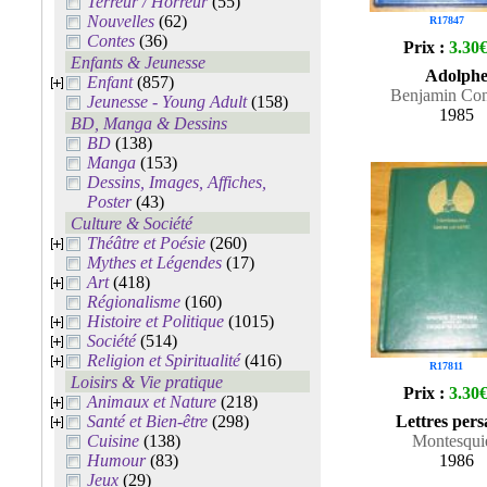
Terreur / Horreur
(55)
Nouvelles
(62)
R17847
Contes
(36)
Prix :
3.30
Enfants & Jeunesse
Adolph
Enfant
(857)
Benjamin Con
Jeunesse - Young Adult
(158)
1985
BD, Manga & Dessins
BD
(138)
Manga
(153)
Dessins, Images, Affiches,
Poster
(43)
Culture & Société
Théâtre et Poésie
(260)
Mythes et Légendes
(17)
Art
(418)
Régionalisme
(160)
Histoire et Politique
(1015)
Société
(514)
Religion et Spiritualité
(416)
R17811
Loisirs & Vie pratique
Prix :
3.30
Animaux et Nature
(218)
Santé et Bien-être
(298)
Lettres pers
Cuisine
(138)
Montesqui
Humour
(83)
1986
Jeux
(29)