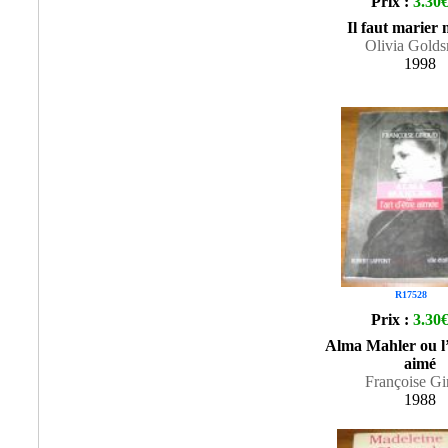
Prix :
3.30
Il faut marie
Olivia Golds
1998
R17528
Prix :
3.30
Alma Mahler ou l’
aimé
Françoise Gi
1988