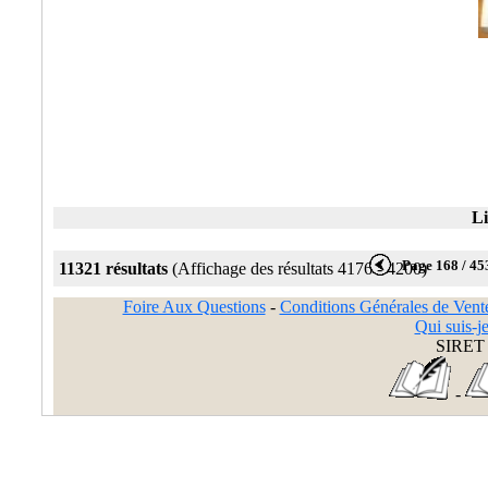
Li
Page 168 / 45
11321 résultats
(Affichage des résultats 4176 - 4200)
Foire Aux Questions
-
Conditions Générales de Vent
Qui suis-je
SIRET 
-