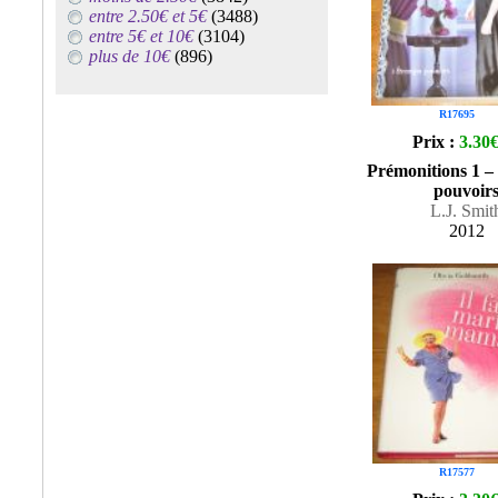
entre 2.50€ et 5€
(3488)
entre 5€ et 10€
(3104)
plus de 10€
(896)
R17695
Prix :
3.30
Prémonitions 1 –
pouvoir
L.J. Smit
2012
R17577