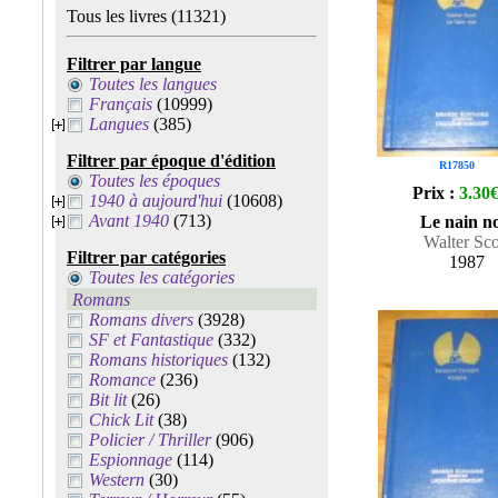
Tous les livres
(11321)
Filtrer par langue
Toutes les langues
Français
(10999)
Langues
(385)
Filtrer par époque d'édition
R17850
Toutes les époques
Prix :
3.30
1940 à aujourd'hui
(10608)
Avant 1940
(713)
Le nain no
Walter Sco
Filtrer par catégories
1987
Toutes les catégories
Romans
Romans divers
(3928)
SF et Fantastique
(332)
Romans historiques
(132)
Romance
(236)
Bit lit
(26)
Chick Lit
(38)
Policier / Thriller
(906)
Espionnage
(114)
Western
(30)