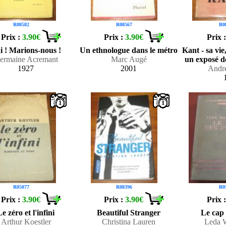
R08582
R08567
R0
Prix :
3.90€
Prix :
3.90€
Prix 
i ! Marions-nous !
Un ethnologue dans le métro
Kant - sa vi
ermaine Acremant
Marc Augé
un exposé d
1927
2001
Andr
1
1
R05077
R08396
R0
Prix :
3.90€
Prix :
3.90€
Prix 
Le zéro et l'infini
Beautiful Stranger
Le cap 
Arthur Koestler
Christina Lauren
Leda 