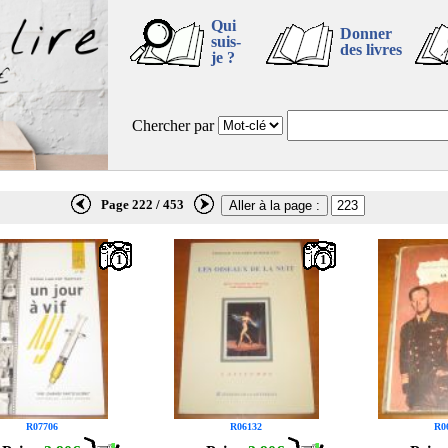
Qui
Donner
suis-
des livres
je ?
Chercher par
Page 222 / 453
1
1
R07706
R06132
R0