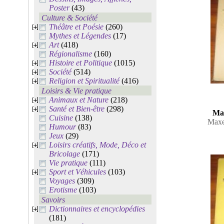
Poster
(43)
Culture & Société
Théâtre et Poésie
(260)
Mythes et Légendes
(17)
Art
(418)
Régionalisme
(160)
Histoire et Politique
(1015)
Société
(514)
Religion et Spiritualité
(416)
Loisirs & Vie pratique
Animaux et Nature
(218)
Santé et Bien-être
(298)
Mar
Cuisine
(138)
Maxe
Humour
(83)
Jeux
(29)
Loisirs créatifs, Mode, Déco et
Bricolage
(171)
Vie pratique
(111)
Sport et Véhicules
(103)
Voyages
(309)
Erotisme
(103)
Savoirs
Dictionnaires et encyclopédies
(181)