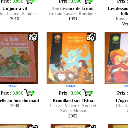
Prix :
3.90€
Prix :
3.90€
Prix 
Un jour à vif
Les oiseaux de la nuit
Les dessou
ine Laurent-Santran
Urbano Tavares Rodrigues
hit
2010
1991
Raymo
Ve
2
1
R03682
R06420
R0
Prix :
3.90€
Prix :
3.90€
Prix 
elle au bois dormant
Brouillard sur l'Etna
L'ogre
1990
Pascale Vedere d'Auria et
Chant
Xavier Mussat
2002