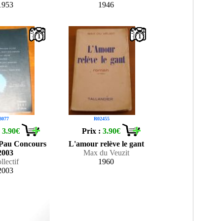
1953
1946
1
1
8077
R02455
:
3.90€
Prix :
3.90€
 Pau Concours
L'amour relève le gant
2003
Max du Veuzit
llectif
1960
2003