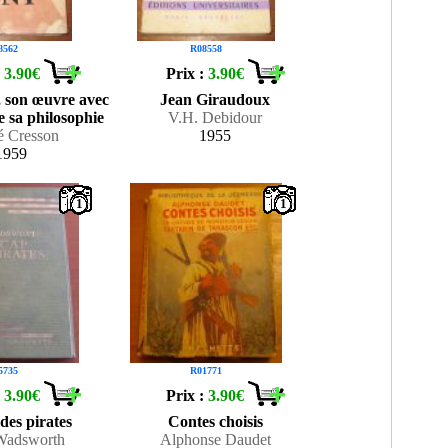
8562
R08558
:
3.90€
Prix :
3.90€
e, son œuvre avec
Jean Giraudoux
e sa philosophie
V.H. Debidour
é Cresson
1955
1959
1
1
5735
R01771
:
3.90€
Prix :
3.90€
des pirates
Contes choisis
Wadsworth
Alphonse Daudet