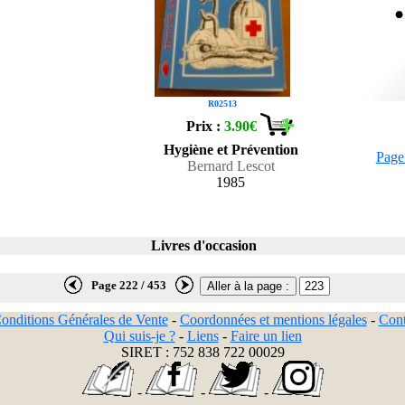
R02513
Prix :
3.90€
Hygiène et Prévention
Page
Bernard Lescot
1985
Livres d'occasion
Page 222 / 453
onditions Générales de Vente
-
Coordonnées et mentions légales
-
Cont
Qui suis-je ?
-
Liens
-
Faire un lien
SIRET : 752 838 722 00029
-
-
-