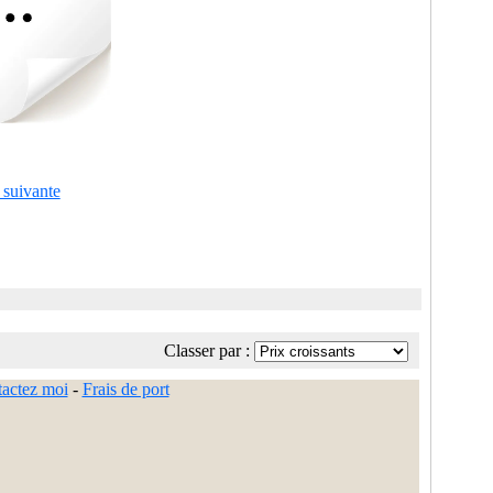
 suivante
Classer par :
actez moi
-
Frais de port