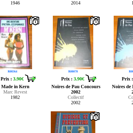
1946
2014
1
1
R08364
R08078
R0
Prix :
3.90€
Prix :
3.90€
Prix 
Made in Kern
Noires de Pau Concours
Noires de
Marc Revest
2002
1982
Collectif
Co
2002
1