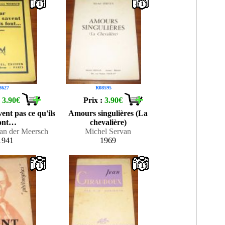
1
1
8627
R08595
:
3.90€
Prix :
3.90€
vent pas ce qu'ils
Amours singulières (La
ont…
chevalière)
an der Meersch
Michel Servan
1941
1969
1
1