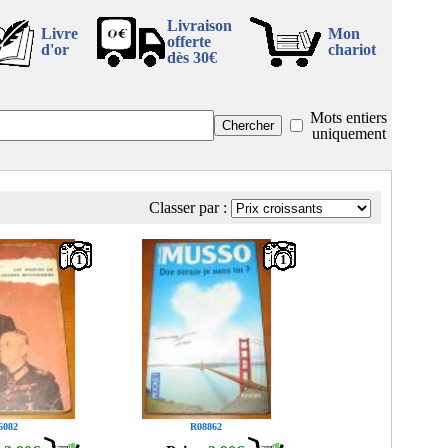
Livraison
Livre
Mon
offerte
d'or
chariot
dès 30€
Mots entiers
uniquement
Classer par :
1
1
6082
R08862