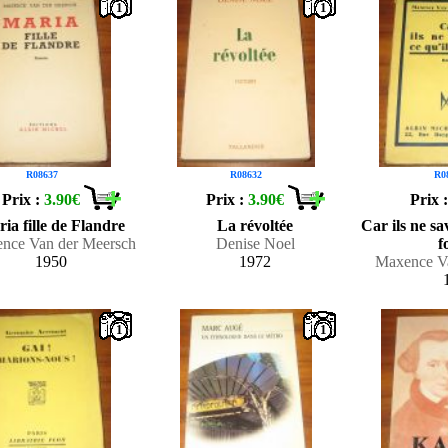
1
1
R08637
R08632
R0
Prix :
3.90€
Prix :
3.90€
Prix 
ia fille de Flandre
La révoltée
Car ils ne sa
nce Van der Meersch
Denise Noel
f
1950
1972
Maxence V
1
1