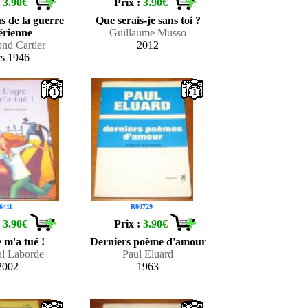
:
3.90€
Prix :
3.90€
s de la guerre
Que serais-je sans toi ?
lérienne
Guillaume Musso
nd Cartier
2012
rs 1946
1
1
6411
R08729
:
3.90€
Prix :
3.90€
 m'a tué !
Derniers poème d'amour
al Laborde
Paul Eluard
2002
1963