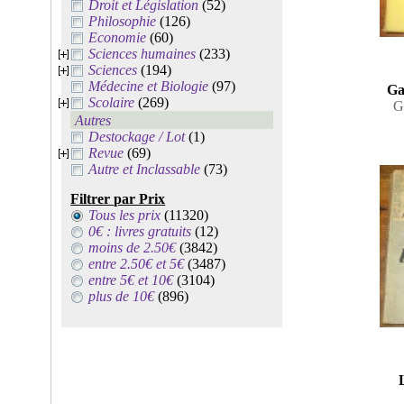
Droit et Législation
(52)
Philosophie
(126)
Economie
(60)
Sciences humaines
(233)
Sciences
(194)
Médecine et Biologie
(97)
Ga
Scolaire
(269)
G
Autres
Destockage / Lot
(1)
Revue
(69)
Autre et Inclassable
(73)
Filtrer par Prix
Tous les prix
(11320)
0€ : livres gratuits
(12)
moins de 2.50€
(3842)
entre 2.50€ et 5€
(3487)
entre 5€ et 10€
(3104)
plus de 10€
(896)