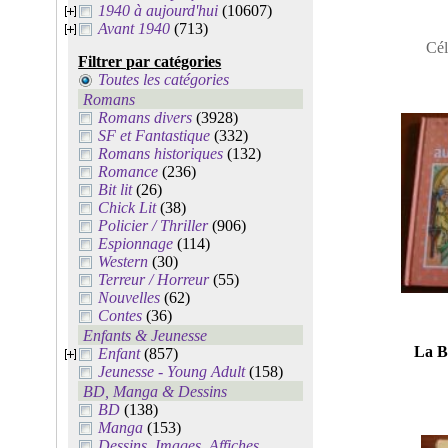
1940 à aujourd'hui
(10607)
Avant 1940
(713)
Cél
Filtrer par catégories
Toutes les catégories
Romans
Romans divers
(3928)
SF et Fantastique
(332)
Romans historiques
(132)
Romance
(236)
Bit lit
(26)
Chick Lit
(38)
Policier / Thriller
(906)
Espionnage
(114)
Western
(30)
Terreur / Horreur
(55)
Nouvelles
(62)
Contes
(36)
Enfants & Jeunesse
La B
Enfant
(857)
Jeunesse - Young Adult
(158)
BD, Manga & Dessins
BD
(138)
Manga
(153)
Dessins, Images, Affiches,