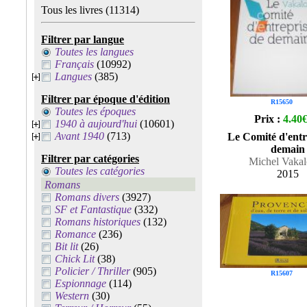
Tous les livres
(11314)
Filtrer par langue
Toutes les langues
Français
(10992)
Langues
(385)
Filtrer par époque d'édition
R15650
Toutes les époques
Prix :
4.40
1940 à aujourd'hui
(10601)
Avant 1940
(713)
Le Comité d'entr
demain
Filtrer par catégories
Michel Vakal
Toutes les catégories
2015
Romans
Romans divers
(3927)
SF et Fantastique
(332)
Romans historiques
(132)
Romance
(236)
Bit lit
(26)
Chick Lit
(38)
Policier / Thriller
(905)
R15607
Espionnage
(114)
Western
(30)