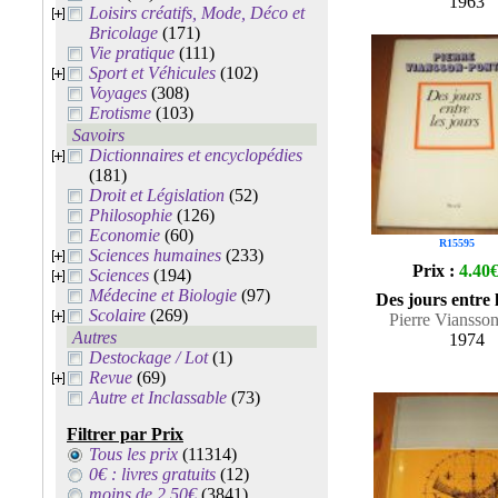
1963
Loisirs créatifs, Mode, Déco et
Bricolage
(171)
Vie pratique
(111)
Sport et Véhicules
(102)
Voyages
(308)
Erotisme
(103)
Savoirs
Dictionnaires et encyclopédies
(181)
Droit et Législation
(52)
Philosophie
(126)
Economie
(60)
R15595
Sciences humaines
(233)
Prix :
4.40
Sciences
(194)
Médecine et Biologie
(97)
Des jours entre 
Scolaire
(269)
Pierre Viansso
Autres
1974
Destockage / Lot
(1)
Revue
(69)
Autre et Inclassable
(73)
Filtrer par Prix
Tous les prix
(11314)
0€ : livres gratuits
(12)
moins de 2.50€
(3841)