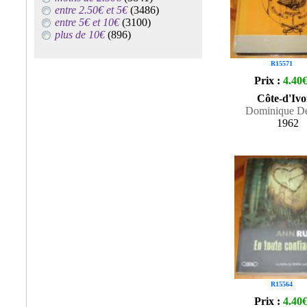
entre 2.50€ et 5€
(3486)
entre 5€ et 10€
(3100)
plus de 10€
(896)
R15571
Prix :
4.40
Côte-d'Ivo
Dominique De
1962
R15564
Prix :
4.40