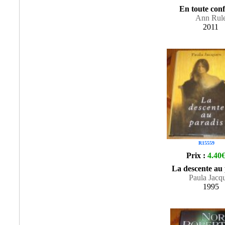
En toute conf
Ann Rul
2011
R15559
Prix :
4.40
La descente au 
Paula Jacq
1995