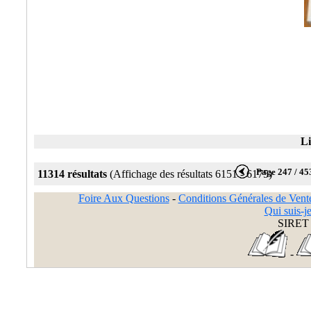
Li
Page 247 / 45
11314 résultats
(Affichage des résultats 6151 - 6175)
Foire Aux Questions
-
Conditions Générales de Vent
Qui suis-je
SIRET 
-