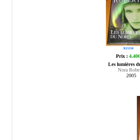
R15550
Prix :
4.40
Les lumières 
Nora Rober
2005