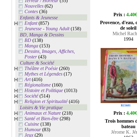
Terreur / Horreur
(55)
Nouvelles
(62)
Contes
(36)
Prix :
4.40
Enfants & Jeunesse
Provence, d'eau, d
Enfant
(857)
de soleil
Jeunesse - Young Adult
(158)
Michel Rach
BD, Manga & Dessins
1994
BD
(138)
Manga
(153)
Dessins, Images, Affiches,
Poster
(43)
Culture & Société
Théâtre et Poésie
(260)
Mythes et Légendes
(17)
Art
(416)
Régionalisme
(160)
Histoire et Politique
(1013)
Société
(514)
Religion et Spiritualité
(416)
R15601
Loisirs & Vie pratique
Animaux et Nature
(218)
Prix :
4.40
Santé et Bien-être
(298)
Trois hommes 
Cuisine
(138)
bateau
Humour
(83)
Jérome K. Jé
Jeux
(29)