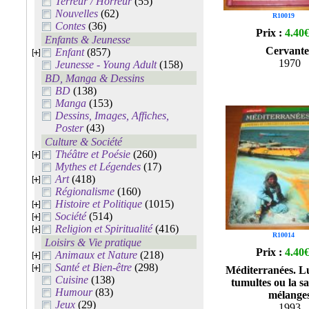
Terreur / Horreur
(55)
Nouvelles
(62)
R10019
Contes
(36)
Prix :
4.40
Enfants & Jeunesse
Cervante
Enfant
(857)
1970
Jeunesse - Young Adult
(158)
BD, Manga & Dessins
BD
(138)
Manga
(153)
Dessins, Images, Affiches,
Poster
(43)
Culture & Société
Théâtre et Poésie
(260)
Mythes et Légendes
(17)
Art
(418)
Régionalisme
(160)
Histoire et Politique
(1015)
Société
(514)
Religion et Spiritualité
(416)
R10014
Loisirs & Vie pratique
Prix :
4.40
Animaux et Nature
(218)
Santé et Bien-être
(298)
Méditerranées. L
Cuisine
(138)
tumultes ou la s
Humour
(83)
mélange
Jeux
(29)
1993