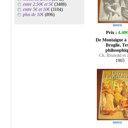
entre 2.50€ et 5€
(3488)
entre 5€ et 10€
(3104)
plus de 10€
(896)
R09939
Prix :
4.40
De Montaigne à 
Broglie, Te
philosophi
Ch. Brunold et 
1965
R09926