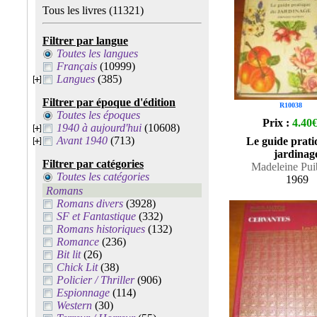
Tous les livres
(11321)
Filtrer par langue
Toutes les langues
Français
(10999)
Langues
(385)
Filtrer par époque d'édition
R10038
Toutes les époques
Prix :
4.40
1940 à aujourd'hui
(10608)
Avant 1940
(713)
Le guide prat
jardinag
Filtrer par catégories
Madeleine Pu
Toutes les catégories
1969
Romans
Romans divers
(3928)
SF et Fantastique
(332)
Romans historiques
(132)
Romance
(236)
Bit lit
(26)
Chick Lit
(38)
Policier / Thriller
(906)
Espionnage
(114)
Western
(30)