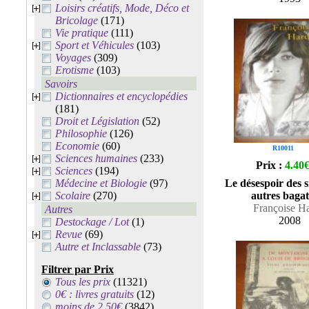
Loisirs créatifs, Mode, Déco et
Bricolage
(171)
Vie pratique
(111)
Sport et Véhicules
(103)
Voyages
(309)
Erotisme
(103)
Savoirs
Dictionnaires et encyclopédies
(181)
Droit et Législation
(52)
Philosophie
(126)
Economie
(60)
R10011
Sciences humaines
(233)
Prix :
4.40
Sciences
(194)
Médecine et Biologie
(97)
Le désespoir des 
Scolaire
(270)
autres bagat
Françoise H
Autres
2008
Destockage / Lot
(1)
Revue
(69)
Autre et Inclassable
(73)
Filtrer par Prix
Tous les prix
(11321)
0€ : livres gratuits
(12)
moins de 2.50€
(3842)