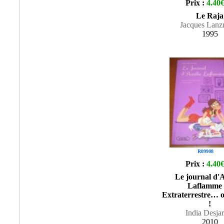
Prix :
4.40
Le Raja
Jacques Lan
1995
R09908
Prix :
4.40
Le journal d'A
Laflamme 
Extraterrestre… 
!
India Desja
2010