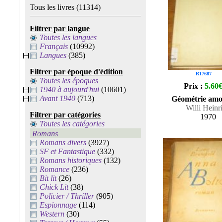
Tous les livres
(11314)
Filtrer par langue
Toutes les langues
Français
(10992)
Langues
(385)
Filtrer par époque d'édition
R17687
Toutes les époques
Prix :
5.60
1940 à aujourd'hui
(10601)
Avant 1940
(713)
Géométrie amo
Willi Heinr
Filtrer par catégories
1970
Toutes les catégories
Romans
Romans divers
(3927)
SF et Fantastique
(332)
Romans historiques
(132)
Romance
(236)
Bit lit
(26)
Chick Lit
(38)
Policier / Thriller
(905)
Espionnage
(114)
Western
(30)