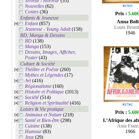
Terreur / Horreur
(55)
Nouvelles
(62)
R17615
Contes
(36)
Prix :
5.60
Enfants & Jeunesse
Anna Bolt
Enfant
(857)
Louis Bromf
Jeunesse - Young Adult
(158)
1946
BD, Manga & Dessins
BD
(138)
Manga
(153)
Dessins, Images, Affiches,
Poster
(43)
Culture & Société
Théâtre et Poésie
(260)
Mythes et Légendes
(17)
Art
(416)
Régionalisme
(160)
Histoire et Politique
(1013)
Société
(514)
Religion et Spiritualité
(416)
R17562
Loisirs & Vie pratique
Prix :
5.60
Animaux et Nature
(218)
Santé et Bien-être
(298)
L’Afrique des af
Cuisine
(138)
Ania Franc
Humour
(83)
1966
Jeux
(29)