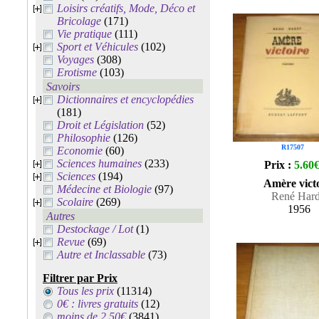
Loisirs créatifs, Mode, Déco et
Bricolage
(171)
Vie pratique
(111)
Sport et Véhicules
(102)
Voyages
(308)
Erotisme
(103)
Savoirs
Dictionnaires et encyclopédies
(181)
Droit et Législation
(52)
Philosophie
(126)
R17507
Economie
(60)
Sciences humaines
(233)
Prix :
5.60
Sciences
(194)
Amère vict
Médecine et Biologie
(97)
René Har
Scolaire
(269)
1956
Autres
Destockage / Lot
(1)
Revue
(69)
Autre et Inclassable
(73)
Filtrer par Prix
Tous les prix
(11314)
0€ : livres gratuits
(12)
moins de 2.50€
(3841)