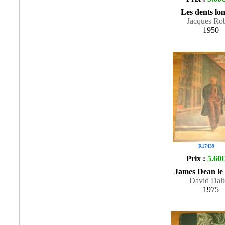
Les dents lo
Jacques Rob
1950
R17439
Prix :
5.60
James Dean le 
David Dal
1975