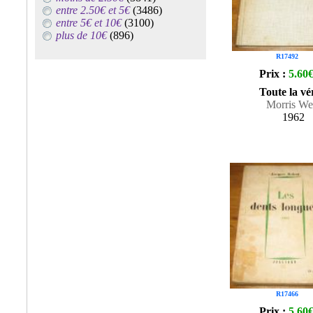
entre 2.50€ et 5€
(3486)
entre 5€ et 10€
(3100)
plus de 10€
(896)
R17492
Prix :
5.60
Toute la vé
Morris We
1962
R17466
Prix :
5.60