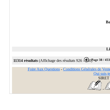
Ba
Li
Page 38 / 45
11314 résultats
(Affichage des résultats 926 - 950)
Foire Aux Questions
-
Conditions Générales de Vent
Qui suis-je
SIRET 
-