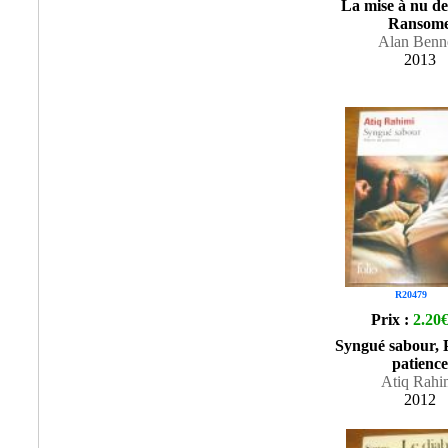
La mise à nu d
Ransom
Alan Benne
2013
R20479
Prix :
2.20
Syngué sabour, P
patience
Atiq Rahi
2012