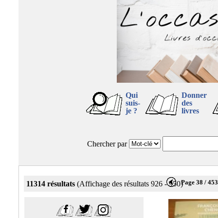
Qui
Donner
suis-
des
je ?
livres
Chercher par
Page 38 / 45
11314 résultats
(Affichage des résultats 926 - 950)