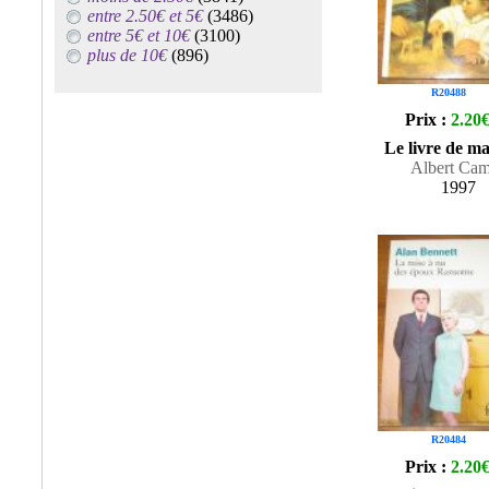
entre 2.50€ et 5€
(3486)
entre 5€ et 10€
(3100)
plus de 10€
(896)
R20488
Prix :
2.20
Le livre de m
Albert Ca
1997
R20484
Prix :
2.20