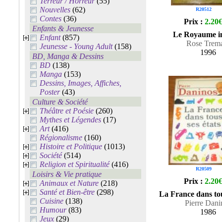
Terreur / Horreur
(55)
Nouvelles
(62)
R20512
Contes
(36)
Prix :
2.20
Enfants & Jeunesse
Le Royaume in
Enfant
(857)
Rose Trem
Jeunesse - Young Adult
(158)
1996
BD, Manga & Dessins
BD
(138)
Manga
(153)
Dessins, Images, Affiches,
Poster
(43)
Culture & Société
Théâtre et Poésie
(260)
Mythes et Légendes
(17)
Art
(416)
Régionalisme
(160)
Histoire et Politique
(1013)
Société
(514)
Religion et Spiritualité
(416)
R20509
Loisirs & Vie pratique
Prix :
2.20
Animaux et Nature
(218)
Santé et Bien-être
(298)
La France dans tou
Cuisine
(138)
Pierre Dani
Humour
(83)
1986
Jeux
(29)