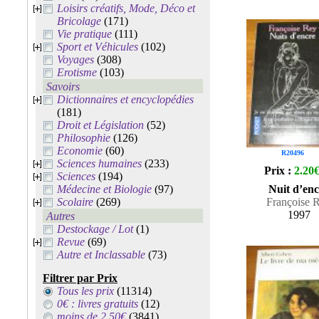
Loisirs créatifs, Mode, Déco et
Bricolage
(171)
Vie pratique
(111)
Sport et Véhicules
(102)
Voyages
(308)
Erotisme
(103)
Savoirs
Dictionnaires et encyclopédies
(181)
Droit et Législation
(52)
Philosophie
(126)
Economie
(60)
R20496
Sciences humaines
(233)
Prix :
2.20
Sciences
(194)
Médecine et Biologie
(97)
Nuit d’enc
Scolaire
(269)
Françoise 
1997
Autres
Destockage / Lot
(1)
Revue
(69)
Autre et Inclassable
(73)
Filtrer par Prix
Tous les prix
(11314)
0€ : livres gratuits
(12)
moins de 2.50€
(3841)