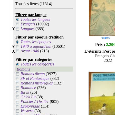
Tous les livres
(11314)
Filtrer par langue
Toutes les langues
Français
(10992)
Langues
(385)
Filtrer par époque d'édition
R20515
Toutes les époques
Prix :
2.20
1940 à aujourd'hui
(10601)
Avant 1940
(713)
L’éternité n’est p
François C
Filtrer par catégories
2022
Toutes les catégories
Romans
Romans divers
(3927)
SF et Fantastique
(332)
Romans historiques
(132)
Romance
(236)
Bit lit
(26)
Chick Lit
(38)
Policier / Thriller
(905)
Espionnage
(114)
Western
(30)