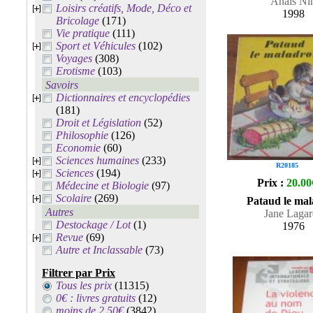
Anaïs Ni
Loisirs créatifs, Mode, Déco et
1998
Bricolage
(171)
Vie pratique
(111)
Sport et Véhicules
(102)
Voyages
(308)
Erotisme
(103)
Savoirs
Dictionnaires et encyclopédies
(181)
Droit et Législation
(52)
Philosophie
(126)
Economie
(60)
Sciences humaines
(233)
R20185
Sciences
(194)
Prix :
20.00
Médecine et Biologie
(97)
Scolaire
(269)
Pataud le mal
Autres
Jane Lagar
Destockage / Lot
(1)
1976
Revue
(69)
Autre et Inclassable
(73)
Filtrer par Prix
Tous les prix
(11315)
0€ : livres gratuits
(12)
moins de 2.50€
(3842)