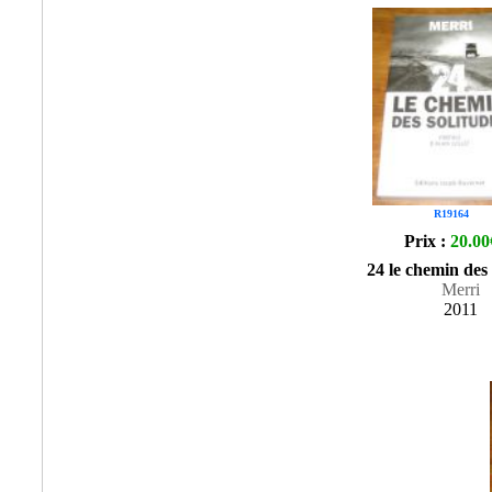
R19164
Prix :
20.00
24 le chemin des 
Merri
2011