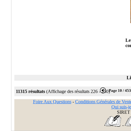
Le
co
Li
Page 10 / 45
11315 résultats
(Affichage des résultats 226 - 250)
Foire Aux Questions
-
Conditions Générales de Vent
Qui suis-je
SIRET 
-