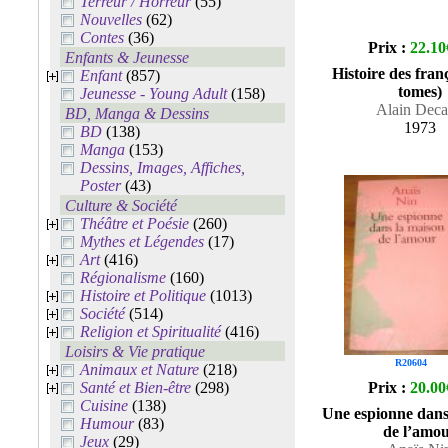
Terreur / Horreur
(55)
Nouvelles
(62)
Contes
(36)
Prix :
22.10
Enfants & Jeunesse
Histoire des fran
Enfant
(857)
tomes)
Jeunesse - Young Adult
(158)
Alain Dec
BD, Manga & Dessins
1973
BD
(138)
Manga
(153)
Dessins, Images, Affiches,
Poster
(43)
Culture & Société
Théâtre et Poésie
(260)
Mythes et Légendes
(17)
Art
(416)
Régionalisme
(160)
Histoire et Politique
(1013)
Société
(514)
Religion et Spiritualité
(416)
Loisirs & Vie pratique
R20604
Animaux et Nature
(218)
Santé et Bien-être
(298)
Prix :
20.00
Cuisine
(138)
Une espionne dans
Humour
(83)
de l’amo
Jeux
(29)