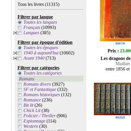
Tous les livres
(11315)
Filtrer par langue
Toutes les langues
Français
(10993)
Langues
(385)
Filtrer par époque d'édition
R00738
Toutes les époques
Prix :
23.00
1940 à aujourd'hui
(10602)
Avant 1940
(713)
Les dragons de 
Maillart
Filtrer par catégories
entre 1856 et
Toutes les catégories
Romans
Romans divers
(3927)
SF et Fantastique
(332)
Romans historiques
(132)
Romance
(236)
Bit lit
(26)
Chick Lit
(38)
Policier / Thriller
(906)
R02929
Espionnage
(114)
Western
(30)