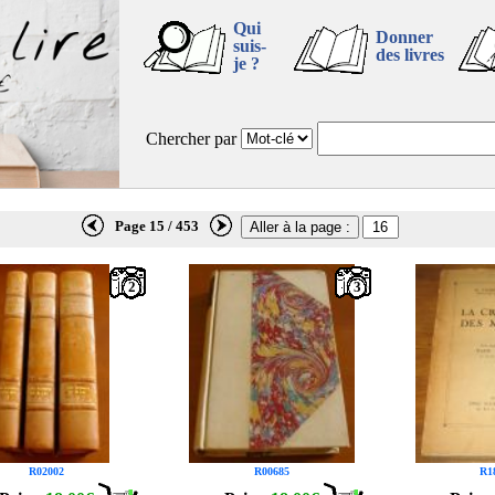
Qui
Donner
suis-
des livres
je ?
Chercher par
Page 15 / 453
2
3
R02002
R00685
R1