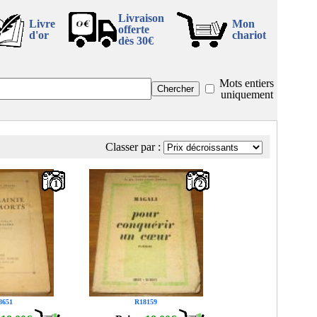
Livraison
Livre
Mon
offerte
d'or
chariot
dès 30€
Mots entiers
uniquement
Classer par :
1
2
8651
R18159