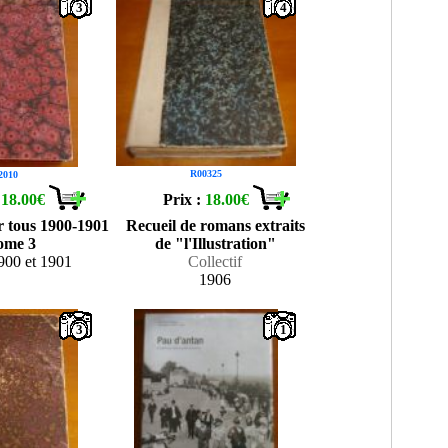
3
4
R00325
2010
:
18.00€
Prix :
18.00€
r tous 1900-1901
Recueil de romans extraits
ome 3
de "l'Illustration"
900 et 1901
Collectif
1906
3
1