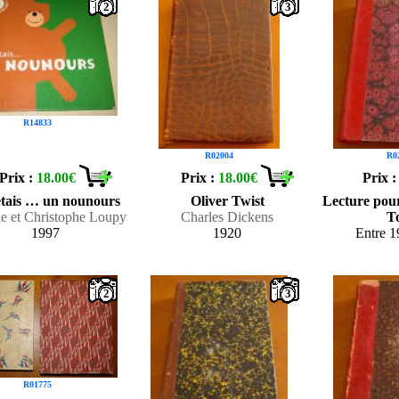
2
3
R14833
R02004
R0
Prix :
18.00€
Prix :
18.00€
Prix 
’étais … un nounours
Oliver Twist
Lecture pou
le et Christophe Loupy
Charles Dickens
T
1997
1920
Entre 1
2
3
R01775