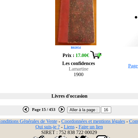
R02054
Prix :
17.00€
Les confidences
Page
Lamartine
1900
Livres d'occasion
Page 15 / 453
onditions Générales de Vente
-
Coordonnées et mentions légales
-
Cont
Qui suis-je ?
-
Liens
-
Faire un lien
SIRET : 752 838 722 00029