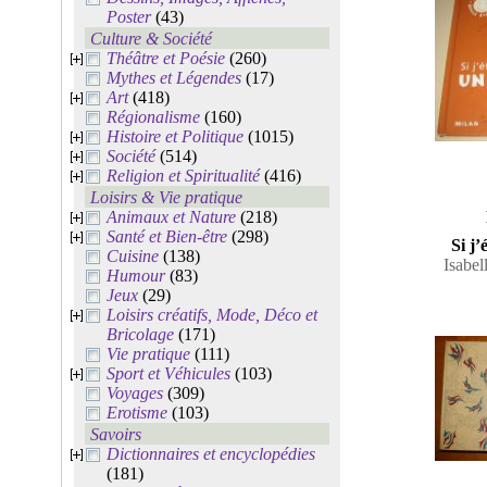
Poster
(43)
Culture & Société
Théâtre et Poésie
(260)
Mythes et Légendes
(17)
Art
(418)
Régionalisme
(160)
Histoire et Politique
(1015)
Société
(514)
Religion et Spiritualité
(416)
Loisirs & Vie pratique
Animaux et Nature
(218)
Santé et Bien-être
(298)
Si j
Cuisine
(138)
Isabel
Humour
(83)
Jeux
(29)
Loisirs créatifs, Mode, Déco et
Bricolage
(171)
Vie pratique
(111)
Sport et Véhicules
(103)
Voyages
(309)
Erotisme
(103)
Savoirs
Dictionnaires et encyclopédies
(181)