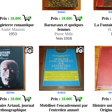
R00683
R0
Prix :
18.00€
Prix :
18.00€
Prix 
gleterre romantique
Barnavaux et quelques
La Fontain
André Maurois
femmes
H.
1953
Pierre Mille
Vers 1918
1
1
R05966
R10026
R0
Prix :
18.00€
Prix :
18.00€
Prix 
faire Artaud, journal
Mobiliser l'encadrement par
Histoire uni
ethnographique
l'entretien annuel
Origine