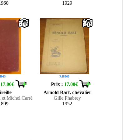
1960
1929
4
1
3063
R18660
:
17.00€
Prix :
17.00€
reille
Arnold Bart, chevalier
et Michel Carré
Gille Phabrey
1899
1952