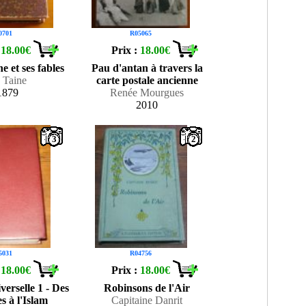
0701
R05065
:
18.00€
Prix :
18.00€
e et ses fables
Pau d'antan à travers la
 Taine
carte postale ancienne
1879
Renée Mourgues
2010
3
2
5031
R04756
:
18.00€
Prix :
18.00€
verselle 1 - Des
Robinsons de l'Air
s à l'Islam
Capitaine Danrit