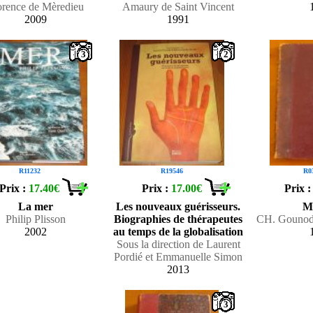
orence de Mèredieu
Amaury de Saint Vincent
2009
1991
3
2
R11232
R19546
R0
Prix :
17.40€
Prix :
17.00€
Prix 
La mer
Les nouveaux guérisseurs.
Mi
Philip Plisson
Biographies de thérapeutes
CH. Gounod 
2002
au temps de la globalisation
Sous la direction de Laurent
Pordié et Emmanuelle Simon
2013
3