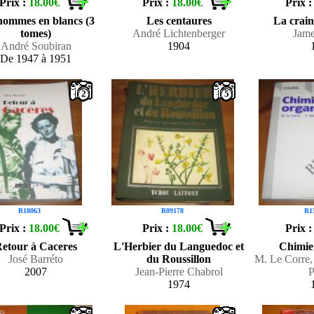
Prix :
18.00€
Prix :
18.00€
Prix 
hommes en blancs (3
Les centaures
La crain
tomes)
André Lichtenberger
Jame
André Soubiran
1904
De 1947 à 1951
2
5
R18063
R09178
R1
Prix :
18.00€
Prix :
18.00€
Prix 
etour à Caceres
L'Herbier du Languedoc et
Chimie
José Barréto
du Roussillon
M. Le Corre, 
2007
Jean-Pierre Chabrol
P
1974