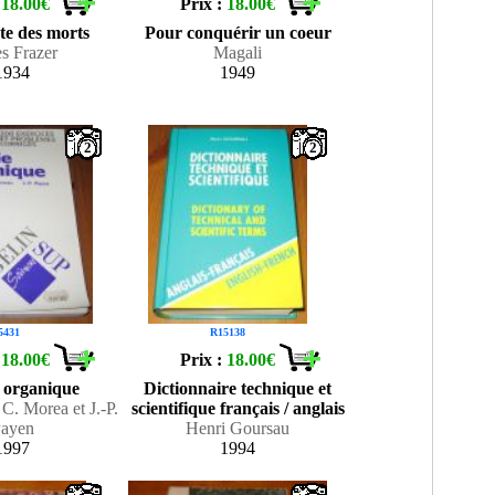
:
18.00€
Prix :
18.00€
te des morts
Pour conquérir un coeur
s Frazer
Magali
1934
1949
2
2
5431
R15138
:
18.00€
Prix :
18.00€
 organique
Dictionnaire technique et
C. Morea et J.-P.
scientifique français / anglais
ayen
Henri Goursau
1997
1994