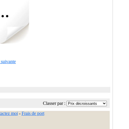
 suivante
Classer par :
actez moi
-
Frais de port