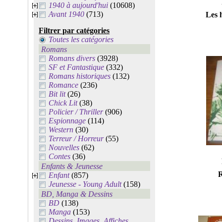
1940 à aujourd'hui
(10608)
Avant 1940
(713)
Les 
Filtrer par catégories
Toutes les catégories
Romans
Romans divers
(3928)
SF et Fantastique
(332)
Romans historiques
(132)
Romance
(236)
Bit lit
(26)
Chick Lit
(38)
Policier / Thriller
(906)
Espionnage
(114)
Western
(30)
Terreur / Horreur
(55)
Nouvelles
(62)
Contes
(36)
Enfants & Jeunesse
R
Enfant
(857)
Jeunesse - Young Adult
(158)
BD, Manga & Dessins
BD
(138)
Manga
(153)
Dessins, Images, Affiches,