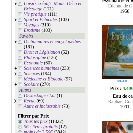
Psychiatrie et 
Loisirs créatifs, Mode, Déco et
Etienne de G
Bricolage
(171)
1958
Vie pratique
(111)
Sport et Véhicules
(103)
Voyages
(310)
Erotisme
(103)
Savoirs
Dictionnaires et encyclopédies
(181)
Droit et Législation
(52)
Philosophie
(126)
Economie
(60)
Sciences humaines
(233)
Sciences
(194)
Médecine et Biologie
(97)
R02300
Scolaire
(270)
Prix :
4.40
Autres
Destockage / Lot
(1)
Eau de ca
Revue
(69)
Raphaël Conf
Autre et Inclassable
(73)
1991
Filtrer par Prix
Tous les prix
(11322)
0€ : livres gratuits
(12)
moins de 2.50€
(3842)