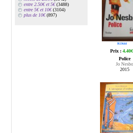
entre 2.50€ et 5€
(3488)
entre 5€ et 10€
(3104)
plus de 10€
(897)
R13644
Prix :
4.40
Police
Jo Nesb
2015