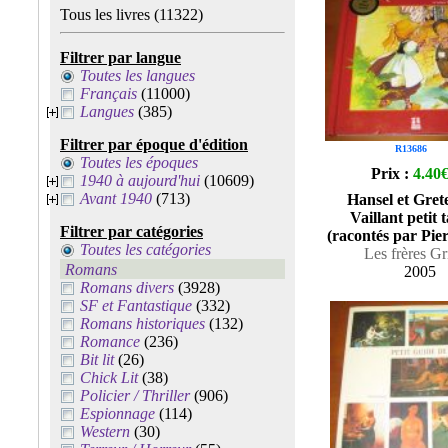
Tous les livres
(11322)
Filtrer par langue
Toutes les langues
Français
(11000)
Langues
(385)
Filtrer par époque d'édition
R13686
Toutes les époques
Prix :
4.40
1940 à aujourd'hui
(10609)
Avant 1940
(713)
Hansel et Grete
Vaillant petit t
Filtrer par catégories
(racontés par Pier
Toutes les catégories
Les frères G
Romans
2005
Romans divers
(3928)
SF et Fantastique
(332)
Romans historiques
(132)
Romance
(236)
Bit lit
(26)
Chick Lit
(38)
Policier / Thriller
(906)
Espionnage
(114)
Western
(30)