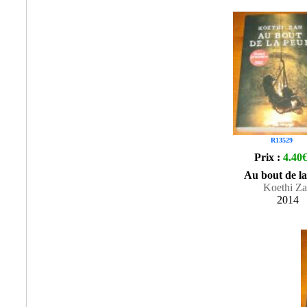
R13529
Prix :
4.40
Au bout de la
Koethi Z
2014