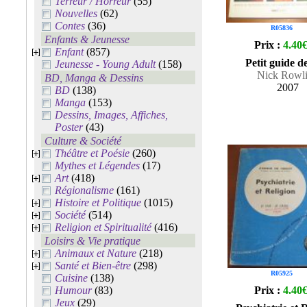
Terreur / Horreur
(55)
Nouvelles
(62)
Contes
(36)
R05836
Enfants & Jeunesse
Prix :
4.40
Enfant
(857)
Petit guide de
Jeunesse - Young Adult
(158)
Nick Rowl
BD, Manga & Dessins
2007
BD
(138)
Manga
(153)
Dessins, Images, Affiches,
Poster
(43)
Culture & Société
Théâtre et Poésie
(260)
Mythes et Légendes
(17)
Art
(418)
Régionalisme
(161)
Histoire et Politique
(1015)
Société
(514)
Religion et Spiritualité
(416)
Loisirs & Vie pratique
Animaux et Nature
(218)
Santé et Bien-être
(298)
R05925
Cuisine
(138)
Humour
(83)
Prix :
4.40
Jeux
(29)