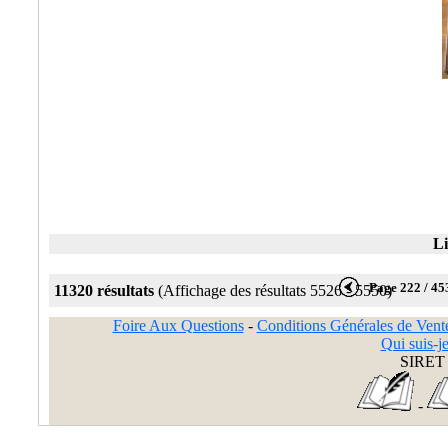
Li
Page 222 / 45
11320 résultats
(Affichage des résultats 5526 - 5550)
Foire Aux Questions
-
Conditions Générales de Vent
Qui suis-je
SIRET 
-