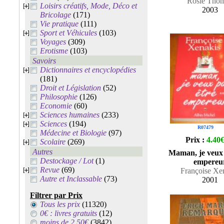
Rosie Tho
Loisirs créatifs, Mode, Déco et
2003
Bricolage
(171)
Vie pratique
(111)
Sport et Véhicules
(103)
Voyages
(309)
Erotisme
(103)
Savoirs
Dictionnaires et encyclopédies
(181)
Droit et Législation
(52)
Philosophie
(126)
Economie
(60)
Sciences humaines
(233)
Sciences
(194)
R07479
Médecine et Biologie
(97)
Prix :
4.40
Scolaire
(269)
Autres
Maman, je veux 
Destockage / Lot
(1)
empereu
Revue
(69)
Françoise Xe
Autre et Inclassable
(73)
2001
Filtrer par Prix
Tous les prix
(11320)
0€ : livres gratuits
(12)
moins de 2.50€
(3842)