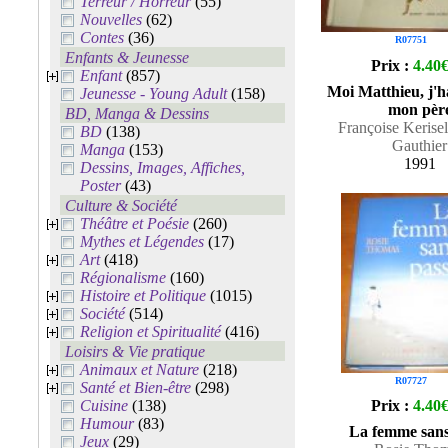
Terreur / Horreur
(55)
Nouvelles
(62)
Contes
(36)
R07751
Enfants & Jeunesse
Prix :
4.40
Enfant
(857)
Moi Matthieu, j'h
Jeunesse - Young Adult
(158)
mon pèr
BD, Manga & Dessins
Françoise Kerisel
BD
(138)
Gauthier
Manga
(153)
1991
Dessins, Images, Affiches,
Poster
(43)
Culture & Société
Théâtre et Poésie
(260)
Mythes et Légendes
(17)
Art
(418)
Régionalisme
(160)
Histoire et Politique
(1015)
Société
(514)
Religion et Spiritualité
(416)
Loisirs & Vie pratique
Animaux et Nature
(218)
R07727
Santé et Bien-être
(298)
Cuisine
(138)
Prix :
4.40
Humour
(83)
La femme sans
Jeux
(29)