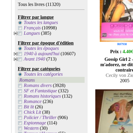
Tous les livres
(11320)
Filtrer par langue
Toutes les langues
Français
(10998)
Langues
(385)
Filtrer par époque d'édition
R07938
Toutes les époques
Prix :
4.40
1940 à aujourd'hui
(10607)
Avant 1940
(713)
Gossip Girl 2 
m'adorez, ne dit
Filtrer par catégories
contrair
Toutes les catégories
Cecily von Zi
Romans
2005
Romans divers
(3928)
SF et Fantastique
(332)
Romans historiques
(132)
Romance
(236)
Bit lit
(26)
Chick Lit
(38)
Policier / Thriller
(906)
Espionnage
(114)
Western
(30)