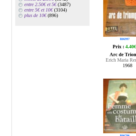
entre 2.50€ et 5€
(3487)
entre 5€ et 10€
(3104)
plus de 10€
(896)
R06997
Prix :
4.40
Arc de Trio
Erich Maria R
1968
R06706