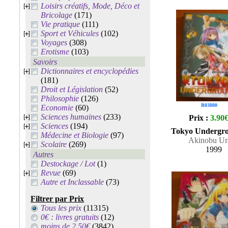
Loisirs créatifs, Mode, Déco et
Bricolage
(171)
Vie pratique
(111)
Sport et Véhicules
(102)
Voyages
(308)
Erotisme
(103)
Savoirs
Dictionnaires et encyclopédies
(181)
Droit et Législation
(52)
Philosophie
(126)
R03880
Economie
(60)
Sciences humaines
(233)
Prix :
3.90
Sciences
(194)
Tokyo Undergro
Médecine et Biologie
(97)
Akinobu Ur
Scolaire
(269)
1999
Autres
Destockage / Lot
(1)
Revue
(69)
Autre et Inclassable
(73)
Filtrer par Prix
Tous les prix
(11315)
0€ : livres gratuits
(12)
moins de 2.50€
(3842)