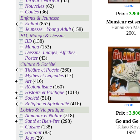
Terreur / Horreur
(55)
Nouvelles
(62)
R03892
Contes
(36)
Prix :
3.90
Enfants & Jeunesse
Monsieur est ser
Enfant
(857)
Hanaukyo Mai
Jeunesse - Young Adult
(158)
2001
BD, Manga & Dessins
BD
(138)
Manga
(153)
Dessins, Images, Affiches,
Poster
(43)
Culture & Société
Théâtre et Poésie
(260)
Mythes et Légendes
(17)
Art
(416)
Régionalisme
(160)
Histoire et Politique
(1013)
Société
(514)
Religion et Spiritualité
(416)
R03884
Loisirs & Vie pratique
Prix :
3.90
Animaux et Nature
(218)
Santé et Bien-être
(298)
Go and Go 
Cuisine
(138)
Takao Koy
Humour
(83)
1997
Jeux
(29)