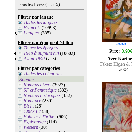
Tous les livres
(11315)
Filtrer par langue
Toutes les langues
Français
(10993)
Langues
(385)
Filtrer par époque d'édition
R03898
Toutes les époques
Prix :
3.90
1940 à aujourd'hui
(10602)
Avant 1940
(713)
Avec Karine
Taketo Higen & T
Filtrer par catégories
2004
Toutes les catégories
Romans
Romans divers
(3927)
SF et Fantastique
(332)
Romans historiques
(132)
Romance
(236)
Bit lit
(26)
Chick Lit
(38)
Policier / Thriller
(906)
Espionnage
(114)
Western
(30)