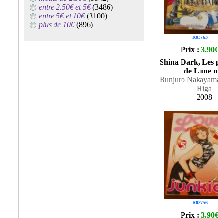
entre 2.50€ et 5€
(3486)
entre 5€ et 10€
(3100)
plus de 10€
(896)
R03763
Prix :
3.90
Shina Dark, Les p
de Lune n
Bunjuro Nakayama 
Higa
2008
R03756
Prix :
3.90