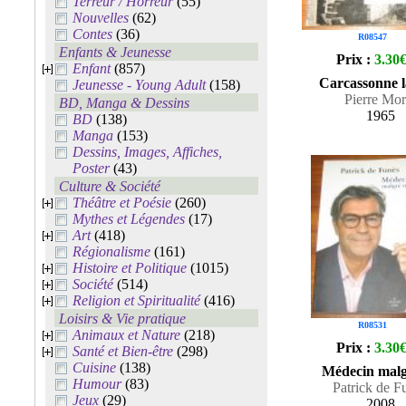
Terreur / Horreur
(55)
Nouvelles
(62)
Contes
(36)
R08547
Enfants & Jeunesse
Prix :
3.30
Enfant
(857)
Carcassonne l
Jeunesse - Young Adult
(158)
Pierre Mor
BD, Manga & Dessins
1965
BD
(138)
Manga
(153)
Dessins, Images, Affiches,
Poster
(43)
Culture & Société
Théâtre et Poésie
(260)
Mythes et Légendes
(17)
Art
(418)
Régionalisme
(161)
Histoire et Politique
(1015)
Société
(514)
Religion et Spiritualité
(416)
Loisirs & Vie pratique
R08531
Animaux et Nature
(218)
Prix :
3.30
Santé et Bien-être
(298)
Cuisine
(138)
Médecin malg
Humour
(83)
Patrick de F
Jeux
(29)
2008