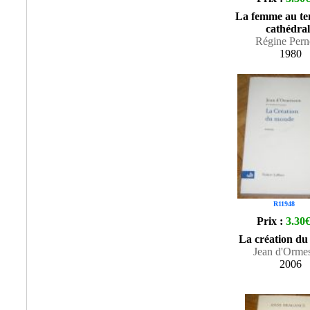
La femme au te
cathédral
Régine Per
1980
R11948
Prix :
3.30
La création d
Jean d'Orme
2006