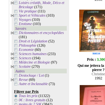
Loisirs créatifs, Mode, Déco et
Bricolage
(171)
Vie pratique
(111)
Sport et Véhicules
(103)
Voyages
(310)
Erotisme
(103)
Savoirs
Dictionnaires et encyclopédies
(181)
Droit et Législation
(52)
Philosophie
(126)
Economie
(60)
Sciences humaines
(233)
R08510
Sciences
(194)
Prix :
3.30
Médecine et Biologie
(97)
Qui me jettera la
Scolaire
(270)
pierre ?
Autres
Christine
Destockage / Lot
(1)
1992
Revue
(69)
Autre et Inclassable
(73)
Filtrer par Prix
Tous les prix
(11322)
0€ : livres gratuits
(12)
moins de 2.50€
(3842)