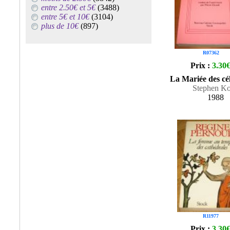
entre 2.50€ et 5€
(3488)
entre 5€ et 10€
(3104)
plus de 10€
(897)
R07362
Prix :
3.30
La Mariée des cél
Stephen K
1988
R11977
Prix :
3.30