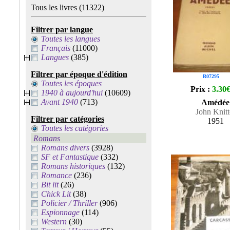
Tous les livres
(11322)
Filtrer par langue
Toutes les langues
Français
(11000)
Langues
(385)
Filtrer par époque d'édition
R07295
Toutes les époques
Prix :
3.30
1940 à aujourd'hui
(10609)
Avant 1940
(713)
Amédée
John Knitt
Filtrer par catégories
1951
Toutes les catégories
Romans
Romans divers
(3928)
SF et Fantastique
(332)
Romans historiques
(132)
Romance
(236)
Bit lit
(26)
Chick Lit
(38)
Policier / Thriller
(906)
Espionnage
(114)
Western
(30)