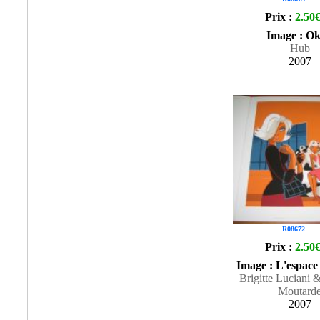
Prix :
2.50
Image : O
Hub
2007
R08672
Prix :
2.50
Image : L'espace 
Brigitte Luciani 
Moutard
2007