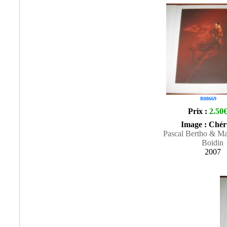
R08669
Prix :
2.50
Image : Chéri
Pascal Bertho & Ma
Boidin
2007