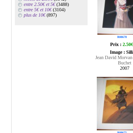
entre 2.50€ et 5€
(3488)
entre 5€ et 10€
(3104)
plus de 10€
(897)
R08678
Prix :
2.50
Image : Sil
Jean David Morvan 
Buchet
2007
R08675