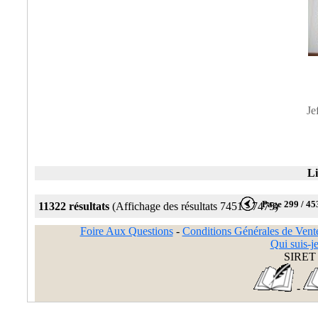
Je
Li
Page 299 / 45
11322 résultats
(Affichage des résultats 7451 - 7475)
Foire Aux Questions
-
Conditions Générales de Vent
Qui suis-je
SIRET 
-