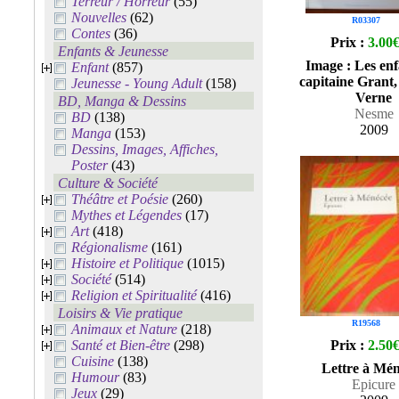
Terreur / Horreur
(55)
Nouvelles
(62)
R03307
Contes
(36)
Prix :
3.00
Enfants & Jeunesse
Image : Les enf
Enfant
(857)
capitaine Grant,
Jeunesse - Young Adult
(158)
Verne
BD, Manga & Dessins
Nesme
BD
(138)
2009
Manga
(153)
Dessins, Images, Affiches,
Poster
(43)
Culture & Société
Théâtre et Poésie
(260)
Mythes et Légendes
(17)
Art
(418)
Régionalisme
(161)
Histoire et Politique
(1015)
Société
(514)
Religion et Spiritualité
(416)
Loisirs & Vie pratique
R19568
Animaux et Nature
(218)
Santé et Bien-être
(298)
Prix :
2.50
Cuisine
(138)
Lettre à Mé
Humour
(83)
Epicure
Jeux
(29)