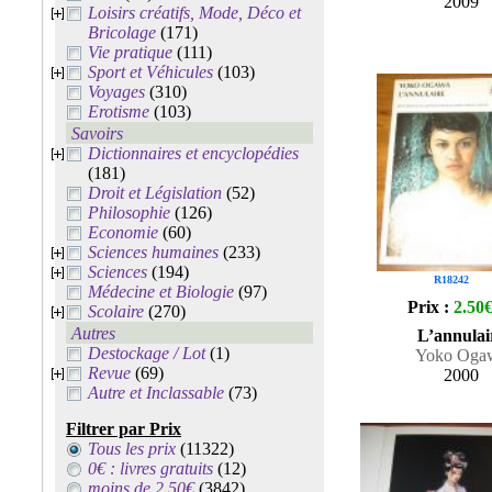
2009
Loisirs créatifs, Mode, Déco et
Bricolage
(171)
Vie pratique
(111)
Sport et Véhicules
(103)
Voyages
(310)
Erotisme
(103)
Savoirs
Dictionnaires et encyclopédies
(181)
Droit et Législation
(52)
Philosophie
(126)
Economie
(60)
Sciences humaines
(233)
Sciences
(194)
R18242
Médecine et Biologie
(97)
Prix :
2.50
Scolaire
(270)
Autres
L’annulai
Destockage / Lot
(1)
Yoko Oga
Revue
(69)
2000
Autre et Inclassable
(73)
Filtrer par Prix
Tous les prix
(11322)
0€ : livres gratuits
(12)
moins de 2.50€
(3842)