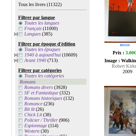
Tous les livres
(11322)
Filtrer par langue
Toutes les langues
Français
(11000)
Langues
(385)
Filtrer par époque d'édition
R03310
Toutes les époques
Prix :
3.00
1940 à aujourd'hui
(10609)
Avant 1940
(713)
Image : Walki
Robert Kir
Filtrer par catégories
2009
Toutes les catégories
Romans
Romans divers
(3928)
SF et Fantastique
(332)
Romans historiques
(132)
Romance
(236)
Bit lit
(26)
Chick Lit
(38)
Policier / Thriller
(906)
Espionnage
(114)
Western
(30)