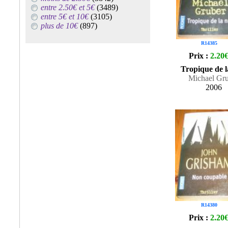
entre 2.50€ et 5€
(3489)
entre 5€ et 10€
(3105)
plus de 10€
(897)
R14385
Prix :
2.20
Tropique de l
Michael Gr
2006
R14380
Prix :
2.20