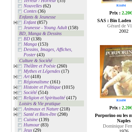
Terreur / Horreur
(55)
Nouvelles
(62)
R14494
Contes
(36)
Prix :
2.20
Enfants & Jeunesse
SAS : Bin Laden 
Enfant
(857)
Gérard de Vil
Jeunesse - Young Adult
(158)
2002
BD, Manga & Dessins
BD
(138)
Manga
(153)
Dessins, Images, Affiches,
Poster
(43)
Culture & Société
Théâtre et Poésie
(260)
Mythes et Légendes
(17)
Art
(418)
Régionalisme
(161)
Histoire et Politique
(1015)
Société
(514)
Religion et Spiritualité
(417)
R14490
Loisirs & Vie pratique
Prix :
2.20
Animaux et Nature
(218)
Santé et Bien-être
(298)
Porporino ou les m
Cuisine
(139)
Naples
Humour
(83)
Dominique Fer
Jeux
(29)
1976