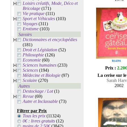
Loisirs créatifs, Mode, Déco et
Bricolage
(171)
Vie pratique
(111)
Sport et Véhicules
(103)
Voyages
(311)
Erotisme
(103)
Savoirs
Dictionnaires et encyclopédies
(181)
Droit et Législation
(52)
Philosophie
(126)
Economie
(60)
R14391
Sciences humaines
(233)
Prix :
2.20
Sciences
(194)
Médecine et Biologie
(97)
La cerise sur l
Scolaire
(270)
Sarah Har
2002
Autres
Destockage / Lot
(1)
Revue
(69)
Autre et Inclassable
(73)
Filtrer par Prix
Tous les prix
(11324)
0€ : livres gratuits
(12)
moins de 2.50€
(3842)