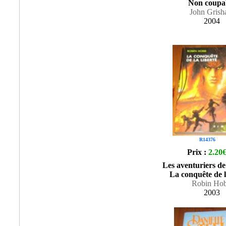
Non coupa
John Gris
2004
R14376
Prix :
2.20
Les aventuriers de
La conquête de l
Robin Ho
2003