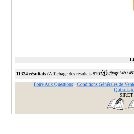
Li
Page 349 / 45
11324 résultats
(Affichage des résultats 8701 - 8725)
Foire Aux Questions
-
Conditions Générales de Vent
Qui suis-je
SIRET 
-