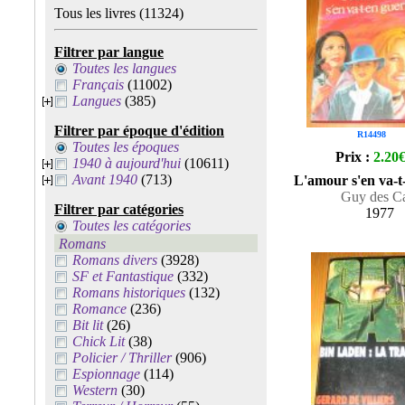
Tous les livres
(11324)
Filtrer par langue
Toutes les langues
Français
(11002)
Langues
(385)
Filtrer par époque d'édition
R14498
Toutes les époques
Prix :
2.20
1940 à aujourd'hui
(10611)
Avant 1940
(713)
L'amour s'en va-t
Guy des C
Filtrer par catégories
1977
Toutes les catégories
Romans
Romans divers
(3928)
SF et Fantastique
(332)
Romans historiques
(132)
Romance
(236)
Bit lit
(26)
Chick Lit
(38)
Policier / Thriller
(906)
Espionnage
(114)
Western
(30)