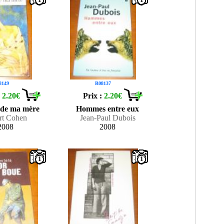
8149
R08137
:
2.20€
Prix :
2.20€
e de ma mère
Hommes entre eux
rt Cohen
Jean-Paul Dubois
2008
2008
1
1