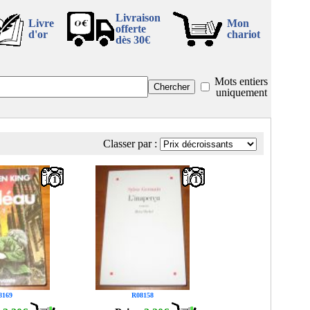
Livraison
Livre
Mon
offerte
d'or
chariot
dès 30€
Mots entiers
uniquement
Classer par :
1
1
8169
R08158