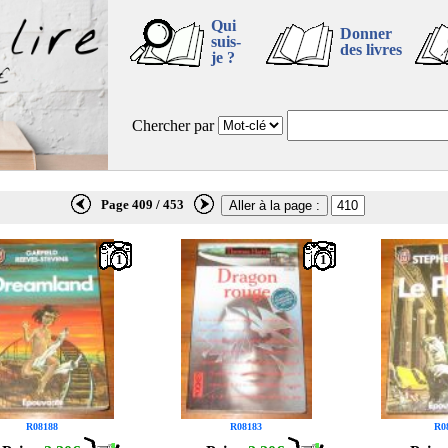
Qui
Donner
suis-
des livres
je ?
Chercher par
Page 409 / 453
1
1
R08188
R08183
R0