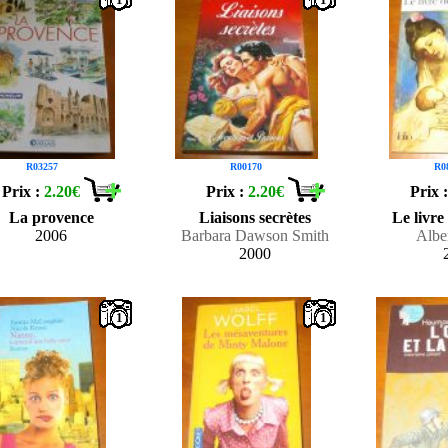
R03257
R00170
R0
Prix :
2.20€
Prix :
2.20€
Prix 
La provence
Liaisons secrètes
Le livr
2006
Barbara Dawson Smith
Albe
2000
1
1