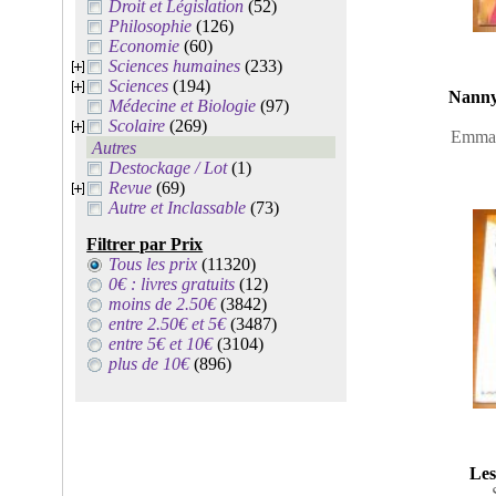
Droit et Législation
(52)
Philosophie
(126)
Economie
(60)
Sciences humaines
(233)
Sciences
(194)
Nanny
Médecine et Biologie
(97)
Scolaire
(269)
Emma 
Autres
Destockage / Lot
(1)
Revue
(69)
Autre et Inclassable
(73)
Filtrer par Prix
Tous les prix
(11320)
0€ : livres gratuits
(12)
moins de 2.50€
(3842)
entre 2.50€ et 5€
(3487)
entre 5€ et 10€
(3104)
plus de 10€
(896)
Les