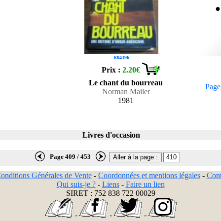
R04396
Prix :
2.20€
Le chant du bourreau
Page
Norman Mailer
1981
Livres d'occasion
Page 409 / 453
onditions Générales de Vente
-
Coordonnées et mentions légales
-
Cont
Qui suis-je ?
-
Liens
-
Faire un lien
SIRET : 752 838 722 00029
-
-
-