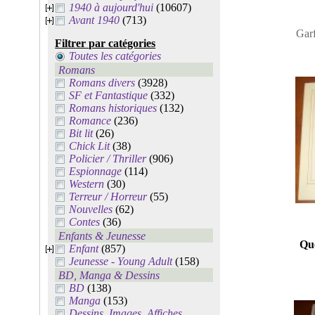
1940 à aujourd'hui
(10607)
Avant 1940
(713)
Gar
Filtrer par catégories
Toutes les catégories
Romans
Romans divers
(3928)
SF et Fantastique
(332)
Romans historiques
(132)
Romance
(236)
Bit lit
(26)
Chick Lit
(38)
Policier / Thriller
(906)
Espionnage
(114)
Western
(30)
Terreur / Horreur
(55)
Nouvelles
(62)
Contes
(36)
Enfants & Jeunesse
Qu
Enfant
(857)
Jeunesse - Young Adult
(158)
BD, Manga & Dessins
BD
(138)
Manga
(153)
Dessins, Images, Affiches,