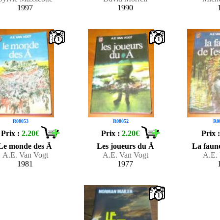
1997
1990
1
1
R08053
R08052
R0
Prix :
2.20€
Prix :
2.20€
Prix 
Le monde des Ã
Les joueurs du Ã
La faune
A.E. Van Vogt
A.E. Van Vogt
A.E.
1981
1977
1