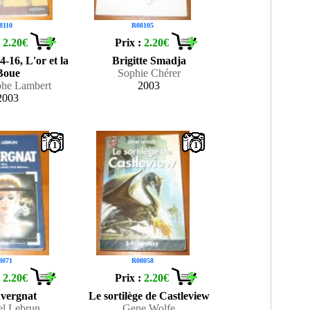
8110
R08105
:
2.20€
Prix :
2.20€
-16, L'or et la
Brigitte Smadja
Boue
Sophie Chérer
phe Lambert
2003
2003
1
1
8071
R08058
:
2.20€
Prix :
2.20€
vergnat
Le sortilège de Castleview
el Lebrun
Gene Wolfe