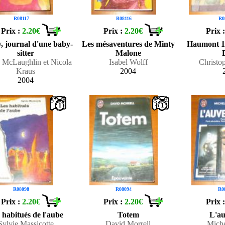
R08117
R08116
R0
Prix :
2.20€
Prix :
2.20€
Prix 
, journal d'une baby-
Les mésaventures de Minty
Haumont 14
sitter
Malone
McLaughlin et Nicola
Isabel Wolff
Christo
Kraus
2004
2004
1
1
R08098
R08094
R0
Prix :
2.20€
Prix :
2.20€
Prix 
 habitués de l'aube
Totem
L'au
Sylvie Massicotte
David Morrell
Mich