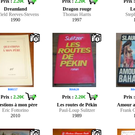
Prix :
2.20€
Prix :
2.20€
Prix 
Dreamland
Dragon rouge
Le
field Reeves-Stevens
Thomas Harris
Step
1990
1997
1
1
R08157
R04620
R0
Prix :
2.20€
Prix :
2.20€
Prix 
estions à mon père
Les routes de Pékin
Amour a
Eric Fottorino
Paul-Loup Sulitzer
Frank G
2010
1989
1
1