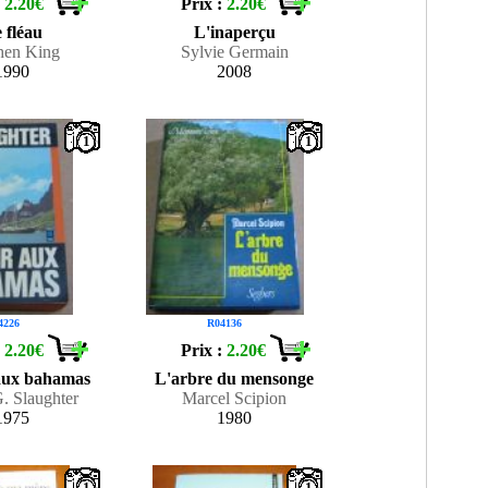
:
2.20€
Prix :
2.20€
 fléau
L'inaperçu
hen King
Sylvie Germain
1990
2008
1
1
4226
R04136
:
2.20€
Prix :
2.20€
ux bahamas
L'arbre du mensonge
. Slaughter
Marcel Scipion
1975
1980
1
1