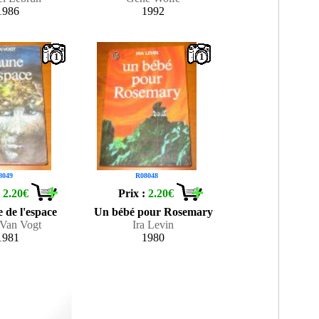
1986
1992
1
1
8049
R08048
:
2.20€
Prix :
2.20€
 de l'espace
Un bébé pour Rosemary
 Van Vogt
Ira Levin
1981
1980