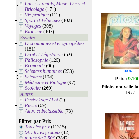
Loisirs créatifs, Mode, Déco et
Bricolage
(171)
Vie pratique
(111)
Sport et Véhicules
(102)
Voyages
(308)
Erotisme
(103)
Savoirs
Dictionnaires et encyclopédies
(181)
Droit et Législation
(52)
Philosophie
(126)
Economie
(60)
Sciences humaines
(233)
R18092
Sciences
(194)
Prix :
9.10
Médecine et Biologie
(97)
Pilote, nouvelle f
Scolaire
(269)
1977
Autres
Destockage / Lot
(1)
Revue
(69)
Autre et Inclassable
(73)
Filtrer par Prix
Tous les prix
(11315)
0€ : livres gratuits
(12)
moins de 2.50€
(3842)