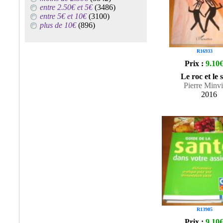
entre 2.50€ et 5€
(3486)
entre 5€ et 10€
(3100)
plus de 10€
(896)
R16933
Prix :
9.10
Le roc et le 
Pierre Minvi
2016
R13905
Prix :
9.10