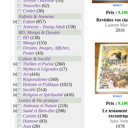
Terreur / Horreur
(55)
Nouvelles
(62)
R09673
Contes
(36)
Prix :
9.10
Enfants & Jeunesse
Revisitez vos cla
Enfant
(857)
Laurent Mari
Jeunesse - Young Adult
(158)
2010
BD, Manga & Dessins
BD
(138)
Manga
(153)
Dessins, Images, Affiches,
Poster
(43)
Culture & Société
Théâtre et Poésie
(260)
Mythes et Légendes
(17)
Art
(416)
Régionalisme
(160)
Histoire et Politique
(1013)
Société
(514)
Religion et Spiritualité
(416)
R18423
Loisirs & Vie pratique
Prix :
9.10
Animaux et Nature
(218)
Santé et Bien-être
(298)
Le testament
Cuisine
(138)
excentriq
Humour
(83)
Jules Ver
Jeux
(29)
1978