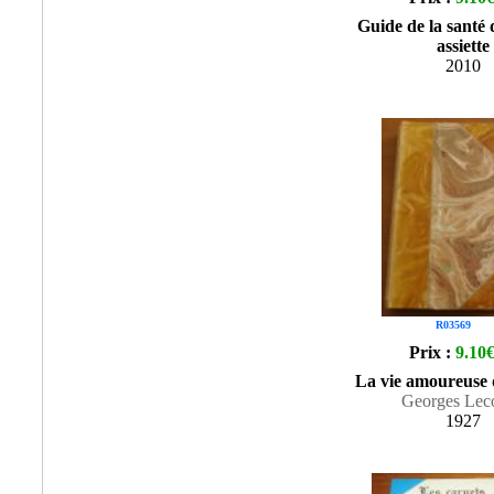
Guide de la santé 
assiette
2010
R03569
Prix :
9.10
La vie amoureuse
Georges Lec
1927