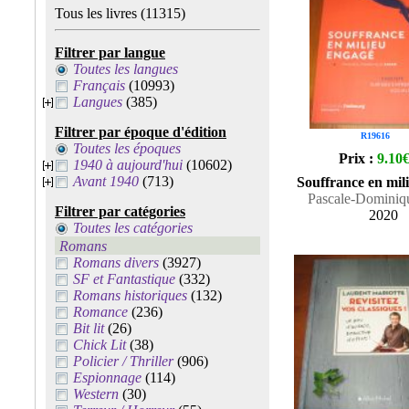
Tous les livres
(11315)
Filtrer par langue
Toutes les langues
Français
(10993)
Langues
(385)
Filtrer par époque d'édition
R19616
Toutes les époques
Prix :
9.10
1940 à aujourd'hui
(10602)
Avant 1940
(713)
Souffrance en mil
Pascale-Dominiq
Filtrer par catégories
2020
Toutes les catégories
Romans
Romans divers
(3927)
SF et Fantastique
(332)
Romans historiques
(132)
Romance
(236)
Bit lit
(26)
Chick Lit
(38)
Policier / Thriller
(906)
Espionnage
(114)
Western
(30)