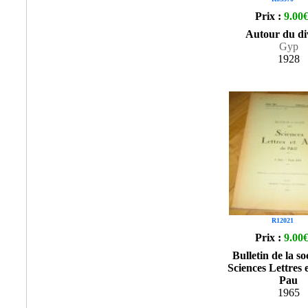
Prix :
9.00
Autour du di
Gyp
1928
R12021
Prix :
9.00
Bulletin de la so
Sciences Lettres 
Pau
1965