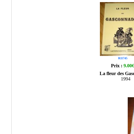
R11745
Prix :
9.00
La fleur des Ga
1994