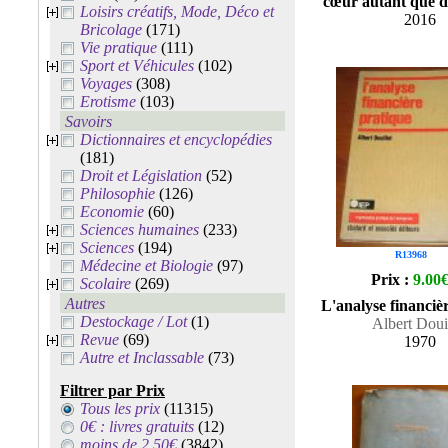
cœur autant que de
Loisirs créatifs, Mode, Déco et
2016
Bricolage
(171)
Vie pratique
(111)
Sport et Véhicules
(102)
Voyages
(308)
Erotisme
(103)
Savoirs
Dictionnaires et encyclopédies
(181)
Droit et Législation
(52)
Philosophie
(126)
Economie
(60)
Sciences humaines
(233)
Sciences
(194)
R13968
Médecine et Biologie
(97)
Prix :
9.00
Scolaire
(269)
Autres
L'analyse financiè
Destockage / Lot
(1)
Albert Douil
Revue
(69)
1970
Autre et Inclassable
(73)
Filtrer par Prix
Tous les prix
(11315)
0€ : livres gratuits
(12)
moins de 2.50€
(3842)