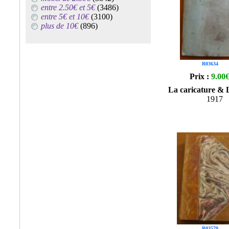
entre 2.50€ et 5€
(3486)
entre 5€ et 10€
(3100)
plus de 10€
(896)
R03634
Prix :
9.00
La caricature & 
1917
R03570