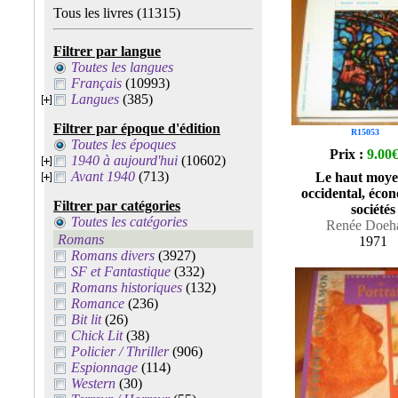
Tous les livres
(11315)
Filtrer par langue
Toutes les langues
Français
(10993)
Langues
(385)
Filtrer par époque d'édition
R15053
Toutes les époques
Prix :
9.00
1940 à aujourd'hui
(10602)
Avant 1940
(713)
Le haut moye
occidental, écon
Filtrer par catégories
sociétés
Toutes les catégories
Renée Doeh
Romans
1971
Romans divers
(3927)
SF et Fantastique
(332)
Romans historiques
(132)
Romance
(236)
Bit lit
(26)
Chick Lit
(38)
Policier / Thriller
(906)
Espionnage
(114)
Western
(30)