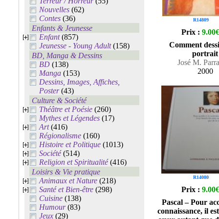
Terreur / Horreur
(55)
Nouvelles
(62)
Contes
(36)
R14809
Enfants & Jeunesse
Prix :
9.00
Enfant
(857)
Comment dessi
Jeunesse - Young Adult
(158)
portrait
BD, Manga & Dessins
José M. Parr
BD
(138)
2000
Manga
(153)
Dessins, Images, Affiches,
Poster
(43)
Culture & Société
Théâtre et Poésie
(260)
Mythes et Légendes
(17)
Art
(416)
Régionalisme
(160)
Histoire et Politique
(1013)
Société
(514)
Religion et Spiritualité
(416)
Loisirs & Vie pratique
R14080
Animaux et Nature
(218)
Santé et Bien-être
(298)
Prix :
9.00
Cuisine
(138)
Pascal – Pour acc
Humour
(83)
connaissance, il es
Jeux
(29)