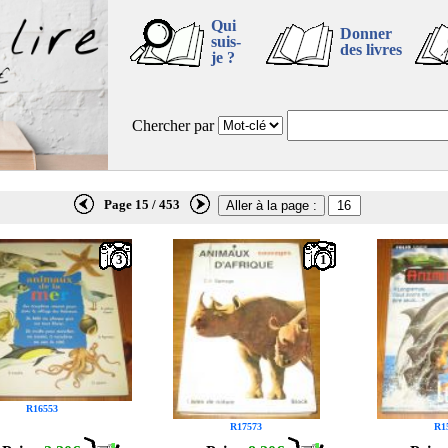
Qui
Donner
suis-
des livres
je ?
Chercher par
Page 15 / 453
3
1
R16553
R17573
R1