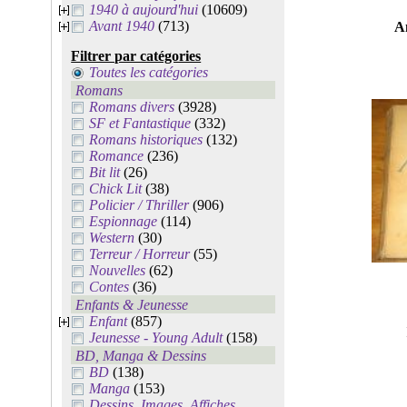
1940 à aujourd'hui
(10609)
Avant 1940
(713)
A
Filtrer par catégories
Toutes les catégories
Romans
Romans divers
(3928)
SF et Fantastique
(332)
Romans historiques
(132)
Romance
(236)
Bit lit
(26)
Chick Lit
(38)
Policier / Thriller
(906)
Espionnage
(114)
Western
(30)
Terreur / Horreur
(55)
Nouvelles
(62)
Contes
(36)
Enfants & Jeunesse
Enfant
(857)
Jeunesse - Young Adult
(158)
BD, Manga & Dessins
BD
(138)
Manga
(153)
Dessins, Images, Affiches,