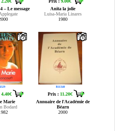
:
2.20€
Prix :
9.00€
4 – Le message
Anita la jolie
Applegate
Luisa-Maria Linares
2000
1980
2
1
4329
R11340
:
4.40€
Prix :
11.20€
e Marie
Annuaire de l'Académie de
en Bodard
Béarn
1982
2000