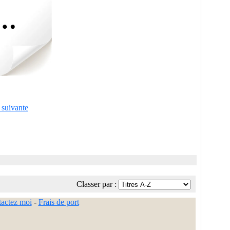
 suivante
Classer par :
actez moi
-
Frais de port