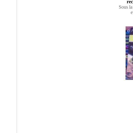
rec
Sous la
e