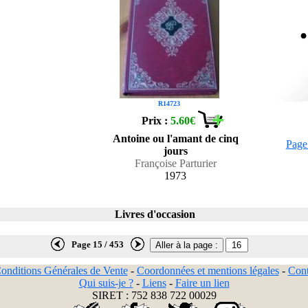
R14723
Prix :
5.60€
Antoine ou l'amant de cinq
Page
jours
Françoise Parturier
1973
Livres d'occasion
Page 15 / 453
onditions Générales de Vente
-
Coordonnées et mentions légales
-
Cont
Qui suis-je ?
-
Liens
-
Faire un lien
SIRET : 752 838 722 00029