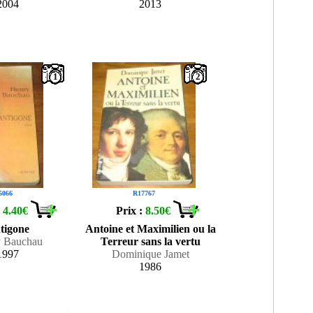
2004
2013
1
2
5066
R17767
:
4.40€
Prix :
8.50€
tigone
Antoine et Maximilien ou la
 Bauchau
Terreur sans la vertu
1997
Dominique Jamet
1986