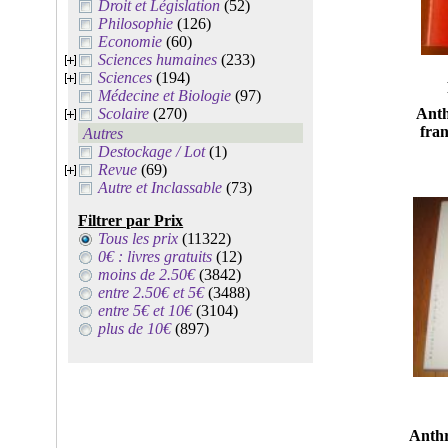
Droit et Législation
(52)
Philosophie
(126)
Economie
(60)
Sciences humaines
(233)
Sciences
(194)
Médecine et Biologie
(97)
Scolaire
(270)
Anth
fra
Autres
Destockage / Lot
(1)
Revue
(69)
Autre et Inclassable
(73)
Filtrer par Prix
Tous les prix
(11322)
0€ : livres gratuits
(12)
moins de 2.50€
(3842)
entre 2.50€ et 5€
(3488)
entre 5€ et 10€
(3104)
plus de 10€
(897)
Anthr