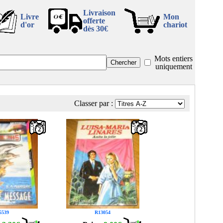
Livraison
Livre
Mon
offerte
d'or
chariot
dès 30€
Mots entiers
uniquement
Classer par :
2
2
5539
R13054