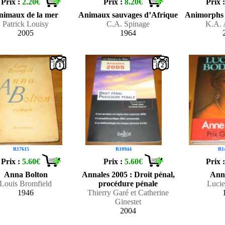
Prix :
2.20€
Prix :
8.20€
Prix 
nimaux de la mer
Animaux sauvages d’Afrique
Animorphs 
Patrick Louisy
C.A. Spinage
K.A. 
2005
1964
1
2
R17615
R10944
R1
Prix :
5.60€
Prix :
5.60€
Prix 
Anna Bolton
Annales 2005 : Droit pénal,
Ann
Louis Bromfield
procédure pénale
Luci
1946
Thierry Garé et Catherine
Ginestet
2004