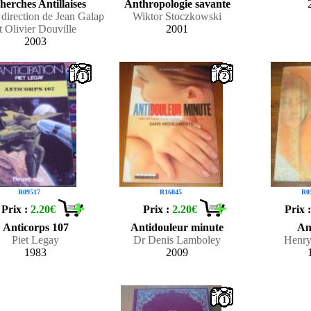
herches Antillaises
Anthropologie savante
 direction de Jean Galap
Wiktor Stoczkowski
t Olivier Douville
2001
2003
1
2
R09517
R16045
R0
Prix :
2.20€
Prix :
2.20€
Prix 
Anticorps 107
Antidouleur minute
An
Piet Legay
Dr Denis Lamboley
Henry
1983
2009
1