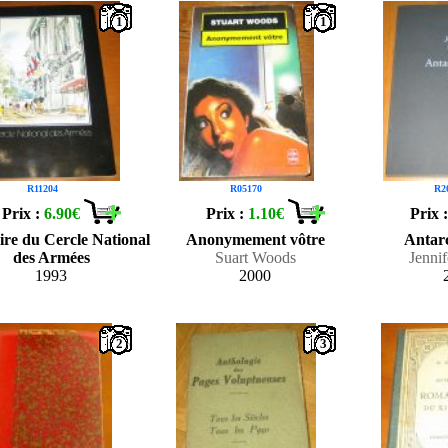
1
1
R11204
R05170
R2
Prix :
6.90€
Prix :
1.10€
Prix 
re du Cercle National
Anonymement vôtre
Antarc
des Armées
Suart Woods
Jennif
1993
2000
2
3