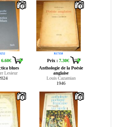
2
1
0252
R17358
:
6.60€
Prix :
7.30€
tica blues
Anthologie de la Poésie
er Lesieur
anglaise
2024
Louis Cazamian
1946
1
2