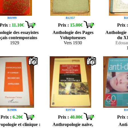
R01999
R12357
R1
Prix :
11.10€
Prix :
15.00€
Prix 
ologie des essayistes
Anthologie des Pages
Anthologie
nçais contemporains
Voluptueuses
du XI
1929
Vers 1930
Edoua
2
2
R19896
R19718
R1
Prix :
6.20€
Prix :
40.00€
Prix 
opologie et clinique :
Anthropologie naïve,
Anti