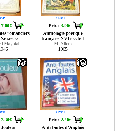
0845
R14921
:
7.60€
Prix :
3.90€
 des romanciers
Anthologie poétique
Xe siècle
française XVI siècle 1
rd Maynial
M. Allem
1946
1965
2
2
6732
R17221
:
3.30€
Prix :
2.20€
-douleur
Anti-fautes d’Anglais