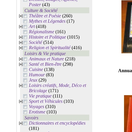
Poster
(43)
Culture & Société
Théâtre et Poésie
(260)
Mythes et Légendes
(17)
Art
(418)
Régionalisme
(161)
Histoire et Politique
(1015)
Société
(514)
Religion et Spiritualité
(416)
Loisirs & Vie pratique
Animaux et Nature
(218)
Santé et Bien-être
(298)
Cuisine
(138)
Annuai
Humour
(83)
Jeux
(29)
Loisirs créatifs, Mode, Déco et
Bricolage
(171)
Vie pratique
(111)
Sport et Véhicules
(103)
Voyages
(310)
Erotisme
(103)
Savoirs
Dictionnaires et encyclopédies
(181)