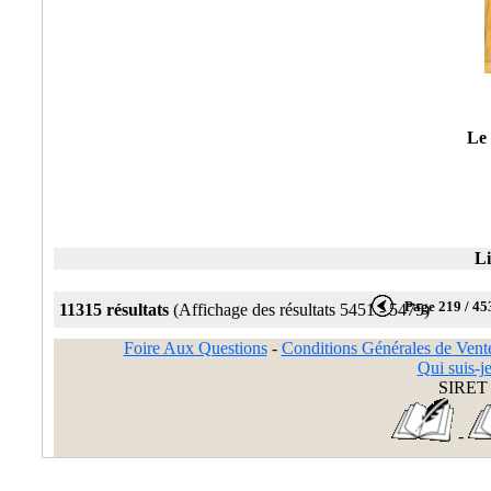
Le 
Li
Page 219 / 45
11315 résultats
(Affichage des résultats 5451 - 5475)
Foire Aux Questions
-
Conditions Générales de Vent
Qui suis-je
SIRET 
-