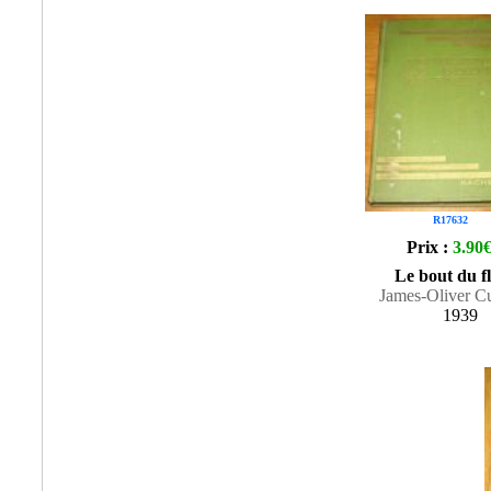
R17632
Prix :
3.90
Le bout du f
James-Oliver 
1939