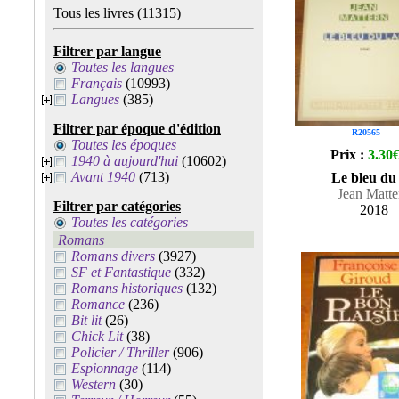
Tous les livres
(11315)
Filtrer par langue
Toutes les langues
Français
(10993)
Langues
(385)
Filtrer par époque d'édition
R20565
Toutes les époques
Prix :
3.30
1940 à aujourd'hui
(10602)
Avant 1940
(713)
Le bleu du 
Jean Matte
Filtrer par catégories
2018
Toutes les catégories
Romans
Romans divers
(3927)
SF et Fantastique
(332)
Romans historiques
(132)
Romance
(236)
Bit lit
(26)
Chick Lit
(38)
Policier / Thriller
(906)
Espionnage
(114)
Western
(30)