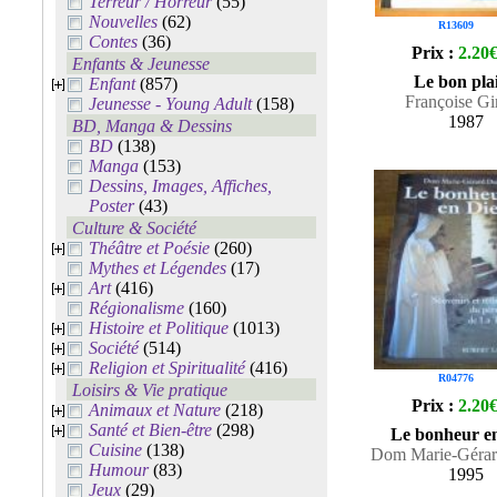
Terreur / Horreur
(55)
Nouvelles
(62)
R13609
Contes
(36)
Prix :
2.20
Enfants & Jeunesse
Le bon plai
Enfant
(857)
Françoise Gi
Jeunesse - Young Adult
(158)
1987
BD, Manga & Dessins
BD
(138)
Manga
(153)
Dessins, Images, Affiches,
Poster
(43)
Culture & Société
Théâtre et Poésie
(260)
Mythes et Légendes
(17)
Art
(416)
Régionalisme
(160)
Histoire et Politique
(1013)
Société
(514)
Religion et Spiritualité
(416)
R04776
Loisirs & Vie pratique
Prix :
2.20
Animaux et Nature
(218)
Santé et Bien-être
(298)
Le bonheur e
Cuisine
(138)
Dom Marie-Gérar
Humour
(83)
1995
Jeux
(29)