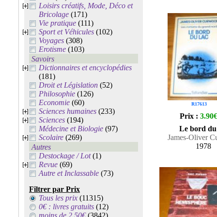
Loisirs créatifs, Mode, Déco et
Bricolage
(171)
Vie pratique
(111)
Sport et Véhicules
(102)
Voyages
(308)
Erotisme
(103)
Savoirs
Dictionnaires et encyclopédies
(181)
Droit et Législation
(52)
Philosophie
(126)
Economie
(60)
R17613
Sciences humaines
(233)
Prix :
3.90
Sciences
(194)
Médecine et Biologie
(97)
Le bord du
Scolaire
(269)
James-Oliver 
1978
Autres
Destockage / Lot
(1)
Revue
(69)
Autre et Inclassable
(73)
Filtrer par Prix
Tous les prix
(11315)
0€ : livres gratuits
(12)
moins de 2.50€
(3842)