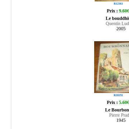
R12361
Prix :
9.60
Le bouddhi
Quentin Lu
2005
R18191
Prix :
5.60
Le Bourbon
Pierre Prad
1945