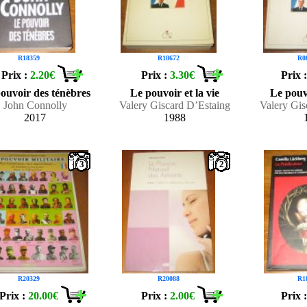
R18359
R18672
R0
Prix :
2.20€
Prix :
3.30€
Prix 
ouvoir des ténèbres
Le pouvoir et la vie
Le pouvo
John Connolly
Valery Giscard D’Estaing
Valery Gis
2017
1988
3
2
R20329
R20088
R1
Prix :
20.00€
Prix :
2.00€
Prix 