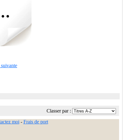
 suivante
Classer par :
actez moi
-
Frais de port