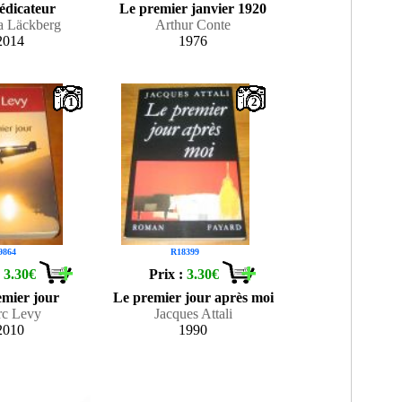
édicateur
Le premier janvier 1920
a Läckberg
Arthur Conte
2014
1976
1
2
9864
R18399
:
3.30€
Prix :
3.30€
emier jour
Le premier jour après moi
c Levy
Jacques Attali
2010
1990