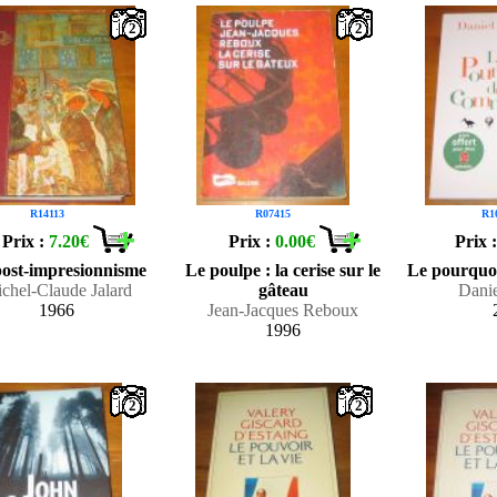
2
2
R14113
R07415
R1
Prix :
7.20€
Prix :
0.00€
Prix 
ost-impresionnisme
Le poulpe : la cerise sur le
Le pourquo
chel-Claude Jalard
gâteau
Danie
1966
Jean-Jacques Reboux
1996
2
2