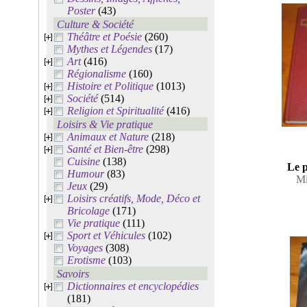
Poster
(43)
Culture & Société
Théâtre et Poésie
(260)
Mythes et Légendes
(17)
Art
(416)
Régionalisme
(160)
Histoire et Politique
(1013)
Société
(514)
Religion et Spiritualité
(416)
Loisirs & Vie pratique
Animaux et Nature
(218)
Santé et Bien-être
(298)
Cuisine
(138)
Le p
Humour
(83)
Mi
Jeux
(29)
Loisirs créatifs, Mode, Déco et
Bricolage
(171)
Vie pratique
(111)
Sport et Véhicules
(102)
Voyages
(308)
Erotisme
(103)
Savoirs
Dictionnaires et encyclopédies
(181)