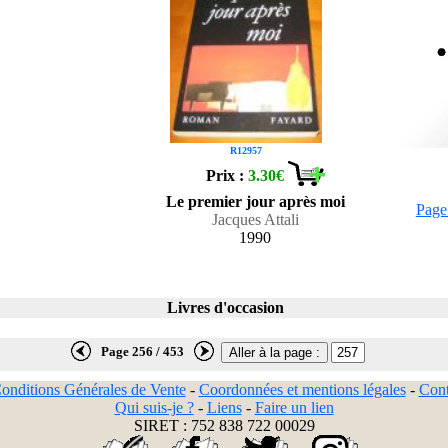
R12957
Prix :
3.30€
Le premier jour après moi
Page
Jacques Attali
1990
Livres d'occasion
Page 256 / 453
onditions Générales de Vente
-
Coordonnées et mentions légales
-
Cont
Qui suis-je ?
-
Liens
-
Faire un lien
SIRET : 752 838 722 00029