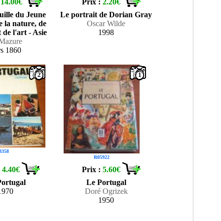
:
14.00€
Prix :
2.20€
uille du Jeune
Le portrait de Dorian Gray
 la nature, de
Oscar Wilde
t de l'art - Asie
1998
Mazure
rs 1860
2
1
3358
R05922
:
4.40€
Prix :
5.60€
Portugal
Le Portugal
1970
Doré Ogrizek
1950