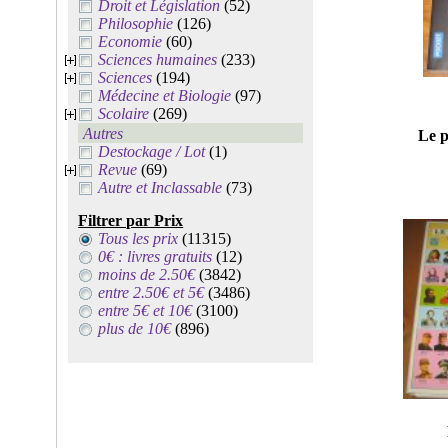
Droit et Législation
(52)
Philosophie
(126)
Economie
(60)
Sciences humaines
(233)
Sciences
(194)
Médecine et Biologie
(97)
Scolaire
(269)
Autres
Le p
Destockage / Lot
(1)
Revue
(69)
Autre et Inclassable
(73)
Filtrer par Prix
Tous les prix
(11315)
0€ : livres gratuits
(12)
moins de 2.50€
(3842)
entre 2.50€ et 5€
(3486)
entre 5€ et 10€
(3100)
plus de 10€
(896)