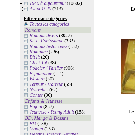
1940 à aujourd'hui
(10602)
Avant 1940
(713)
Le
Filtrer par catégories
Toutes les catégories
Romans
Romans divers
(3927)
SF et Fantastique
(332)
Romans historiques
(132)
Romance
(236)
Bit lit
(26)
Chick Lit
(38)
Policier / Thriller
(906)
Espionnage
(114)
Western
(30)
Terreur / Horreur
(55)
Nouvelles
(62)
Contes
(36)
Enfants & Jeunesse
Enfant
(857)
Le
Jeunesse - Young Adult
(158)
BD, Manga & Dessins
Jo
BD
(138)
Manga
(153)
Dessins, Images, Affiches,