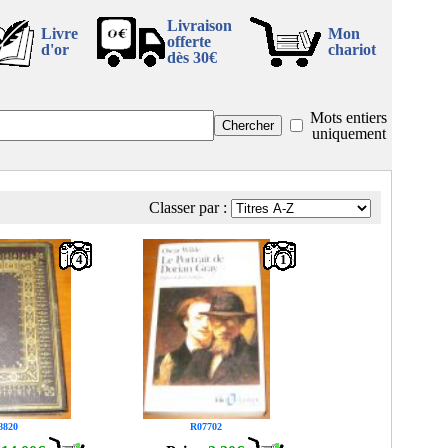
Livraison
Livre
Mon
offerte
d'or
chariot
dès 30€
Mots entiers
uniquement
Classer par :
4
1
8820
R07702