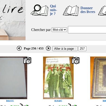
Qui
Donner
suis-
des livres
je ?
Chercher par
Page 256 / 453
1
2
R04335
R20485
R0