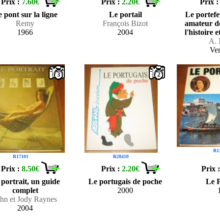
Prix :
7.60€
Prix :
2.20€
Prix 
 pont sur la ligne
Le portail
Le portefe
Remy
François Bizot
amateur de
1966
2004
l'histoire e
A. 
Ve
3
2
R1
R17101
R20410
Prix :
8.50€
Prix :
2.20€
Prix 
 portrait, un guide
Le portugais de poche
Le 
complet
2000
hn et Jody Raynes
2004