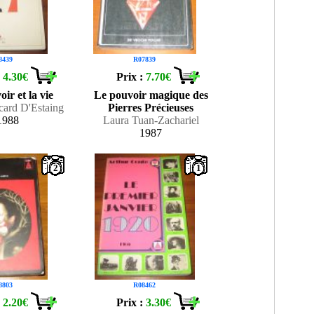
8439
R07839
:
4.30€
Prix :
7.70€
ir et la vie
Le pouvoir magique des
card D'Estaing
Pierres Précieuses
1988
Laura Tuan-Zachariel
1987
2
1
8803
R08462
:
2.20€
Prix :
3.30€