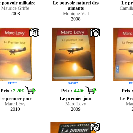
 pouvoir militaire
Le pouvoir naturel des
Le pr
Maurice Griffe
aimants
Camill
2008
Monique Vial
2008
2
1
R12520
R09877
R0
Prix :
2.20€
Prix :
4.40€
Prix 
Le premier jour
Le premier jour
Le Pr
Marc Lévy
Marc Levy
Mar
2010
2009
2