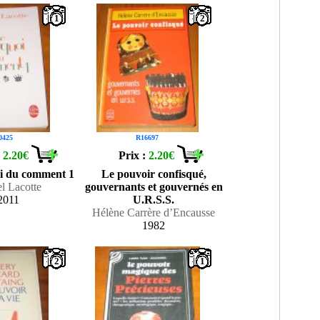
1
2
0425
R16697
:
2.20€
Prix :
2.20€
i du comment 1
Le pouvoir confisqué,
l Lacotte
gouvernants et gouvernés en
2011
U.R.S.S.
Hélène Carrère d’Encausse
1982
2
1