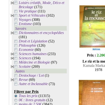
Loisirs créatifs, Mode, Déco et
Bricolage
(171)
Vie pratique
(111)
Sport et Véhicules
(102)
Voyages
(308)
Erotisme
(103)
Savoirs
Dictionnaires et encyclopédies
(181)
Droit et Législation
(52)
Philosophie
(126)
Economie
(60)
R09166
Sciences humaines
(233)
Prix :
2.20
Sciences
(194)
Le riz et la m
Médecine et Biologie
(97)
Kamala Marka
Scolaire
(269)
1978
Autres
Destockage / Lot
(1)
Revue
(69)
Autre et Inclassable
(73)
Filtrer par Prix
Tous les prix
(11315)
0€ : livres gratuits
(12)
moins de 2.50€
(3842)