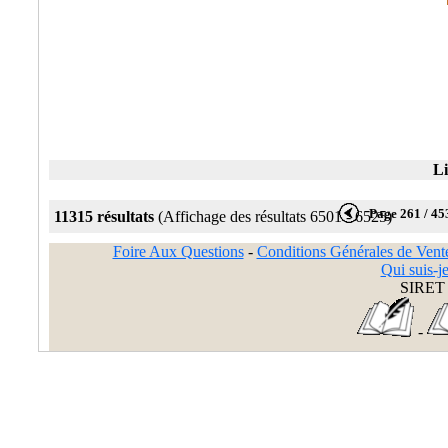
Li
Page 261 / 45
11315 résultats
(Affichage des résultats 6501 - 6525)
Foire Aux Questions
-
Conditions Générales de Vent
Qui suis-je
SIRET 
-