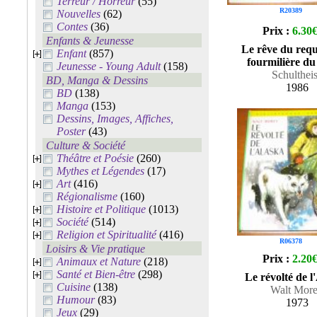
Terreur / Horreur
(55)
R20389
Nouvelles
(62)
Contes
(36)
Prix :
6.30
Enfants & Jeunesse
Le rêve du req
Enfant
(857)
fourmilière du
Jeunesse - Young Adult
(158)
Schulthei
BD, Manga & Dessins
1986
BD
(138)
Manga
(153)
Dessins, Images, Affiches,
Poster
(43)
Culture & Société
Théâtre et Poésie
(260)
Mythes et Légendes
(17)
Art
(416)
Régionalisme
(160)
Histoire et Politique
(1013)
Société
(514)
Religion et Spiritualité
(416)
R06378
Loisirs & Vie pratique
Prix :
2.20
Animaux et Nature
(218)
Santé et Bien-être
(298)
Le révolté de l
Cuisine
(138)
Walt Mor
Humour
(83)
1973
Jeux
(29)