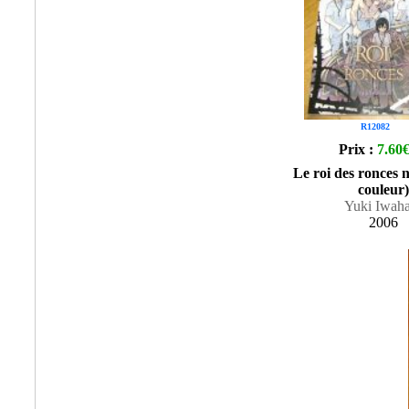
R12082
Prix :
7.60
Le roi des ronces n
couleur)
Yuki Iwaha
2006