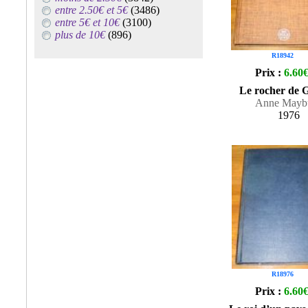
entre 2.50€ et 5€
(3486)
entre 5€ et 10€
(3100)
plus de 10€
(896)
R18942
Prix :
6.60
Le rocher de 
Anne Mayb
1976
R18976
Prix :
6.60