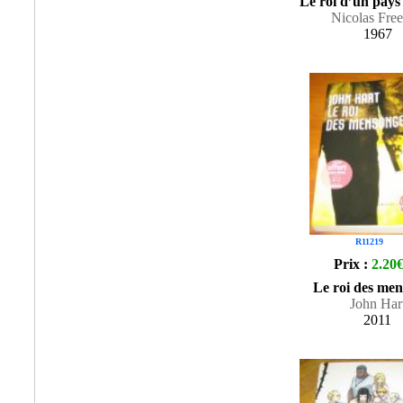
Le roi d’un pays
Nicolas Free
1967
R11219
Prix :
2.20
Le roi des me
John Har
2011