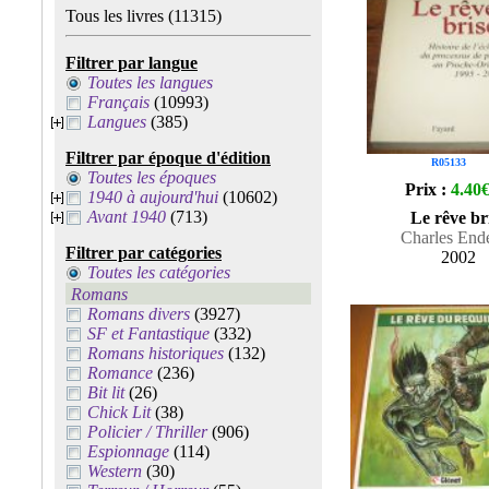
Tous les livres
(11315)
Filtrer par langue
Toutes les langues
Français
(10993)
Langues
(385)
Filtrer par époque d'édition
R05133
Toutes les époques
Prix :
4.40
1940 à aujourd'hui
(10602)
Avant 1940
(713)
Le rêve br
Charles Ende
Filtrer par catégories
2002
Toutes les catégories
Romans
Romans divers
(3927)
SF et Fantastique
(332)
Romans historiques
(132)
Romance
(236)
Bit lit
(26)
Chick Lit
(38)
Policier / Thriller
(906)
Espionnage
(114)
Western
(30)