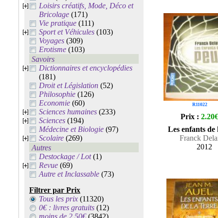
Loisirs créatifs, Mode, Déco et
Bricolage
(171)
Vie pratique
(111)
Sport et Véhicules
(103)
Voyages
(309)
Erotisme
(103)
Savoirs
Dictionnaires et encyclopédies
(181)
Droit et Législation
(52)
Philosophie
(126)
Economie
(60)
R11022
Sciences humaines
(233)
Prix :
2.20
Sciences
(194)
Médecine et Biologie
(97)
Les enfants de 
Scolaire
(269)
Franck Del
2012
Autres
Destockage / Lot
(1)
Revue
(69)
Autre et Inclassable
(73)
Filtrer par Prix
Tous les prix
(11320)
0€ : livres gratuits
(12)
moins de 2.50€
(3842)