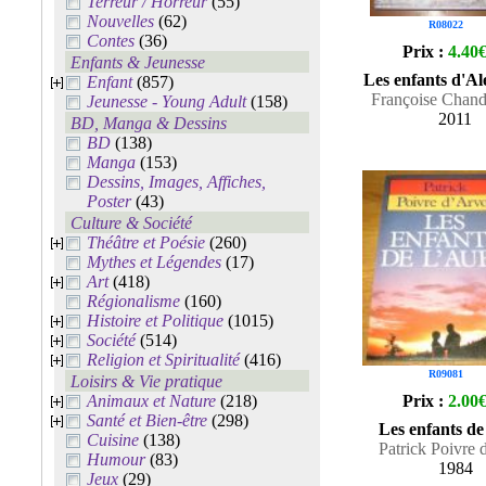
Terreur / Horreur
(55)
Nouvelles
(62)
R08022
Contes
(36)
Prix :
4.40
Enfants & Jeunesse
Les enfants d'Al
Enfant
(857)
Françoise Chand
Jeunesse - Young Adult
(158)
2011
BD, Manga & Dessins
BD
(138)
Manga
(153)
Dessins, Images, Affiches,
Poster
(43)
Culture & Société
Théâtre et Poésie
(260)
Mythes et Légendes
(17)
Art
(418)
Régionalisme
(160)
Histoire et Politique
(1015)
Société
(514)
Religion et Spiritualité
(416)
R09081
Loisirs & Vie pratique
Animaux et Nature
(218)
Prix :
2.00
Santé et Bien-être
(298)
Les enfants de
Cuisine
(138)
Patrick Poivre 
Humour
(83)
1984
Jeux
(29)