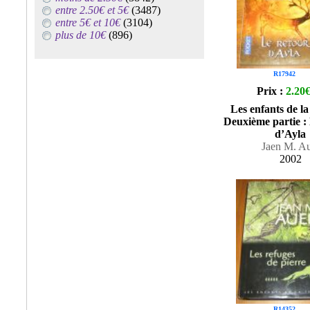
entre 2.50€ et 5€
(3487)
entre 5€ et 10€
(3104)
plus de 10€
(896)
R17942
Prix :
2.20
Les enfants de la
Deuxième partie :
d’Ayla
Jaen M. Au
2002
R14352