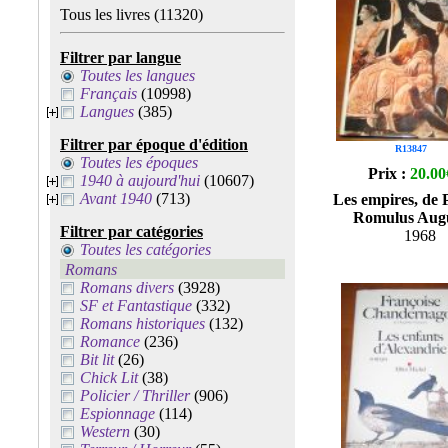
Tous les livres
(11320)
Filtrer par langue
Toutes les langues
Français
(10998)
Langues
(385)
Filtrer par époque d'édition
R13847
Toutes les époques
Prix :
20.00
1940 à aujourd'hui
(10607)
Avant 1940
(713)
Les empires, de P
Romulus Augu
Filtrer par catégories
1968
Toutes les catégories
Romans
Romans divers
(3928)
SF et Fantastique
(332)
Romans historiques
(132)
Romance
(236)
Bit lit
(26)
Chick Lit
(38)
Policier / Thriller
(906)
Espionnage
(114)
Western
(30)