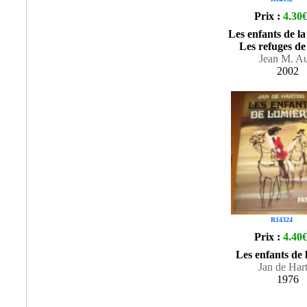
Prix :
4.30
Les enfants de la
Les refuges de
Jean M. Au
2002
R14324
Prix :
4.40
Les enfants de 
Jan de Har
1976