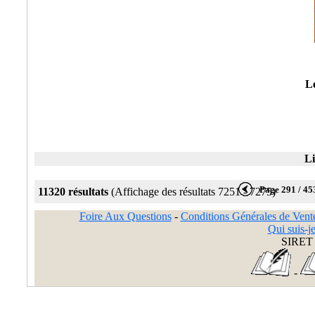
Le
Li
Page 291 / 45
11320 résultats
(Affichage des résultats 7251 - 7275)
Foire Aux Questions
-
Conditions Générales de Vent
Qui suis-je
SIRET 
-