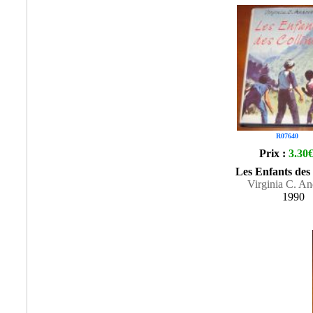
R07640
Prix :
3.30
Les Enfants des 
Virginia C. A
1990