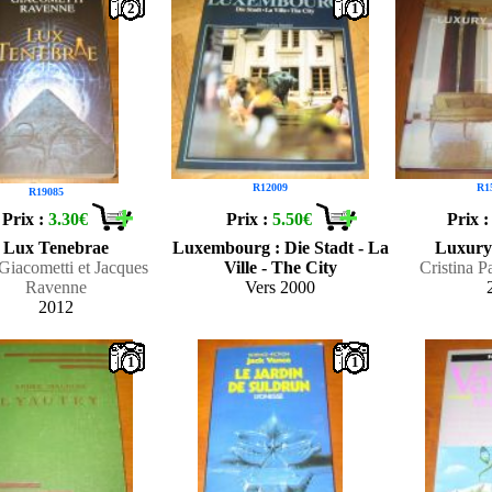
2
1
R12009
R1
R19085
Prix :
3.30€
Prix :
5.50€
Prix 
Lux Tenebrae
Luxembourg : Die Stadt - La
Luxury
Giacometti et Jacques
Ville - The City
Cristina P
Ravenne
Vers 2000
2012
1
1