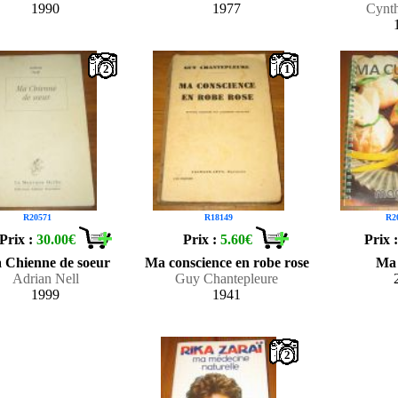
1990
1977
Cynth
2
1
R20571
R18149
R2
Prix :
30.00€
Prix :
5.60€
Prix 
 Chienne de soeur
Ma conscience en robe rose
Ma 
Adrian Nell
Guy Chantepleure
1999
1941
2