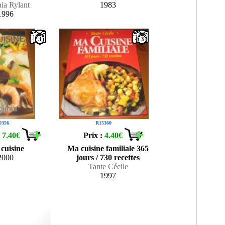
ia Rylant
1983
1996
3
3
0356
R15360
:
7.40€
Prix :
4.40€
cuisine
Ma cuisine familiale 365
2000
jours / 730 recettes
Tante Cécile
1997