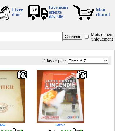
Livraison
Livre
Mon
offerte
d'or
chariot
dès 30€
Mots entiers
uniquement
Classer par :
1
1
8560
R09717