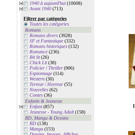
1940 à aujourd'hui
(10608)
Avant 1940
(713)
Filtrer par catégories
Toutes les catégories
Romans
Romans divers
(3928)
SF et Fantastique
(332)
Romans historiques
(132)
Romance
(236)
Bit lit
(26)
Chick Lit
(38)
Policier / Thriller
(906)
Espionnage
(114)
Western
(30)
Terreur / Horreur
(55)
Nouvelles
(62)
Contes
(36)
Enfants & Jeunesse
Enfant
(857)
Jeunesse - Young Adult
(158)
BD, Manga & Dessins
BD
(138)
Manga
(153)
Dessins, Images, Affiches,