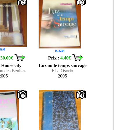
2
2
5195
R13214
:
30.00€
Prix :
4.40€
 House city
Luz ou le temps sauvage
aredes Benitez
Elsa Osorio
2005
2005
1
4