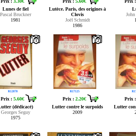
Prix :
3.30€
Prix :
5.60€
Prix 
Lunes de fiel
Lutèce. Paris, des origines à
L
Pascal Bruckner
Clovis
John
1981
Joël Schmidt
1986
1
2
R12878
R17125
R1
Prix :
5.60€
Prix :
2.20€
Prix 
Lutter (dédicacé)
Lutter contre le surpoids
Lutter con
Georges Seguy
2009
1975