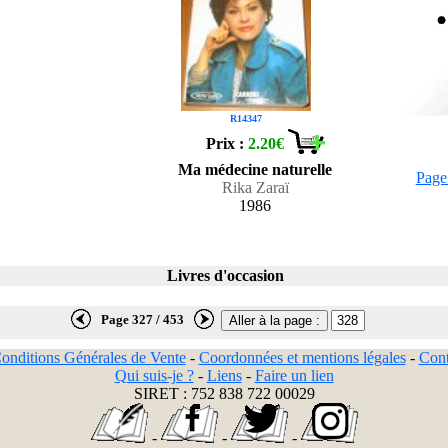
R14347
Prix :
2.20€
Ma médecine naturelle
Page
Rika Zaraï
1986
Livres d'occasion
Page 327 / 453
onditions Générales de Vente
-
Coordonnées et mentions légales
-
Cont
Qui suis-je ?
-
Liens
-
Faire un lien
SIRET : 752 838 722 00029
-
-
-