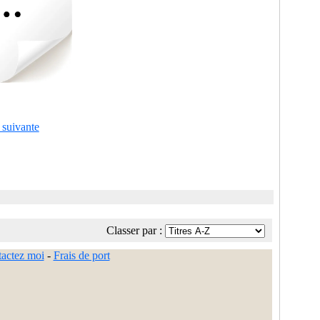
 suivante
Classer par :
actez moi
-
Frais de port