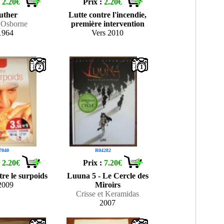
:
2.20€
Prix :
2.20€
uther
Lutte contre l'incendie,
 Osborne
première intervention
1964
Vers 2010
2
1
7040
R04282
:
2.20€
Prix :
7.20€
tre le surpoids
Luuna 5 - Le Cercle des
2009
Miroirs
Crisse et Keramidas
2007