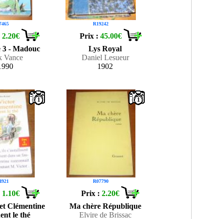
7465
R19242
:
2.20€
Prix :
45.00€
 3 - Madouc
Lys Royal
k Vance
Daniel Lesueur
1990
1902
1
1
4921
R07790
:
1.10€
Prix :
2.20€
 et Clémentine
Ma chère République
ent le thé
Elvire de Brissac