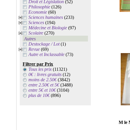
Droit et Législation
(52)
Philosophie
(126)
Economie
(60)
Sciences humaines
(233)
Sciences
(194)
Médecine et Biologie
(97)
Scolaire
(270)
Autres
Destockage / Lot
(1)
Revue
(69)
Autre et Inclassable
(73)
Filtrer par Prix
Tous les prix
(11321)
0€ : livres gratuits
(12)
moins de 2.50€
(3842)
entre 2.50€ et 5€
(3488)
entre 5€ et 10€
(3104)
plus de 10€
(896)
M le 