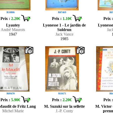
R10806
R07469
R0
Prix :
2.20€
Prix :
1.10€
Prix 
Lyautey
Lyonesse 1 - Le jardin de
Lyonesse
André Maurois
Suldrun
Jac
1947
Jack Vance
1985
1
2
R09470
R11671
R0
Prix :
5.90€
Prix :
2.20€
Prix 
Maudit de Fritz Lang
M. Suzuki sur la sellette
M. Victor
Michel Marie
J.-P. Conty
prenn