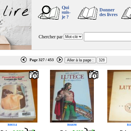
Qui
Donner
suis-
des livres
je ?
Chercher par
Page 327 / 453
1
1
R00314
R04698
R1