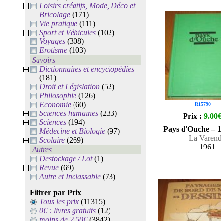
Loisirs créatifs, Mode, Déco et
Bricolage
(171)
Vie pratique
(111)
Sport et Véhicules
(102)
Voyages
(308)
Erotisme
(103)
Savoirs
Dictionnaires et encyclopédies
(181)
Droit et Législation
(52)
Philosophie
(126)
Economie
(60)
R15790
Sciences humaines
(233)
Prix :
9.00
Sciences
(194)
Pays d'Ouche – 
Médecine et Biologie
(97)
La Varen
Scolaire
(269)
1961
Autres
Destockage / Lot
(1)
Revue
(69)
Autre et Inclassable
(73)
Filtrer par Prix
Tous les prix
(11315)
0€ : livres gratuits
(12)
moins de 2.50€
(3842)