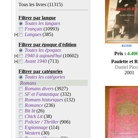
Tous les livres
(11315)
Filtrer par langue
Toutes les langues
Français
(10993)
Langues
(385)
Filtrer par époque d'édition
R15939
Toutes les époques
Prix :
4.40
1940 à aujourd'hui
(10602)
Avant 1940
(713)
Paulette et 
Daniel Pico
Filtrer par catégories
2001
Toutes les catégories
Romans
Romans divers
(3927)
SF et Fantastique
(332)
Romans historiques
(132)
Romance
(236)
Bit lit
(26)
Chick Lit
(38)
Policier / Thriller
(906)
Espionnage
(114)
Western
(30)