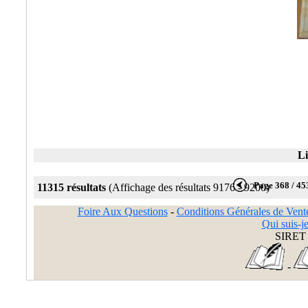
Li
Page 368 / 45
11315 résultats
(Affichage des résultats 9176 - 9200)
Foire Aux Questions
-
Conditions Générales de Vent
Qui suis-je
SIRET 
-