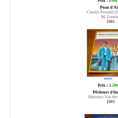
Prix :
4.40
Peau d'A
Charles Perrault (il
M. Fauro
1981
R00281
Prix :
2.20
Pêcheurs d'h
Maxence Van der
1985