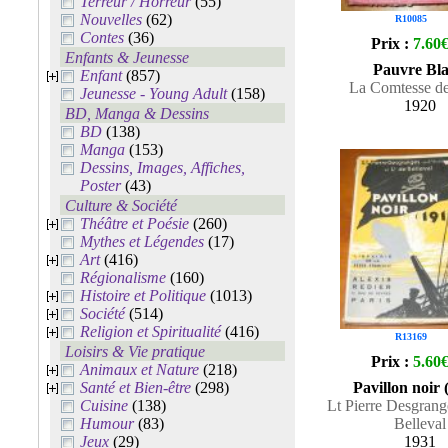
Terreur / Horreur
(55)
Nouvelles
(62)
R10085
Contes
(36)
Prix :
7.60
Enfants & Jeunesse
Pauvre Bla
Enfant
(857)
La Comtesse de
Jeunesse - Young Adult
(158)
1920
BD, Manga & Dessins
BD
(138)
Manga
(153)
Dessins, Images, Affiches,
Poster
(43)
Culture & Société
Théâtre et Poésie
(260)
Mythes et Légendes
(17)
Art
(416)
Régionalisme
(160)
Histoire et Politique
(1013)
Société
(514)
Religion et Spiritualité
(416)
R13169
Loisirs & Vie pratique
Prix :
5.60
Animaux et Nature
(218)
Santé et Bien-être
(298)
Pavillon noir 
Cuisine
(138)
Lt Pierre Desgrang
Humour
(83)
Belleval
Jeux
(29)
1931