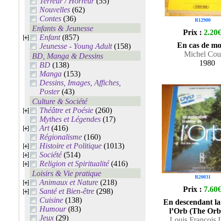
Terreur / Horreur
(55)
Nouvelles
(62)
Contes
(36)
R12900
Enfants & Jeunesse
Prix :
2.20
Enfant
(857)
En cas de m
Jeunesse - Young Adult
(158)
Michel Cou
BD, Manga & Dessins
1980
BD
(138)
Manga
(153)
Dessins, Images, Affiches,
Poster
(43)
Culture & Société
Théâtre et Poésie
(260)
Mythes et Légendes
(17)
Art
(416)
Régionalisme
(160)
Histoire et Politique
(1013)
Société
(514)
Religion et Spiritualité
(416)
Loisirs & Vie pratique
R20031
Animaux et Nature
(218)
Prix :
7.60
Santé et Bien-être
(298)
Cuisine
(138)
En descendant la 
Humour
(83)
l’Orb (The Orb 
Jeux
(29)
Louis François 