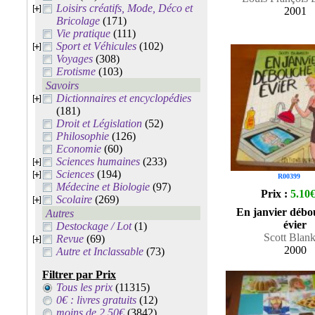
Loisirs créatifs, Mode, Déco et
2001
Bricolage
(171)
Vie pratique
(111)
Sport et Véhicules
(102)
Voyages
(308)
Erotisme
(103)
Savoirs
Dictionnaires et encyclopédies
(181)
Droit et Législation
(52)
Philosophie
(126)
Economie
(60)
Sciences humaines
(233)
Sciences
(194)
R00399
Médecine et Biologie
(97)
Prix :
5.10
Scolaire
(269)
En janvier débo
Autres
évier
Destockage / Lot
(1)
Scott Blank
Revue
(69)
2000
Autre et Inclassable
(73)
Filtrer par Prix
Tous les prix
(11315)
0€ : livres gratuits
(12)
moins de 2.50€
(3842)