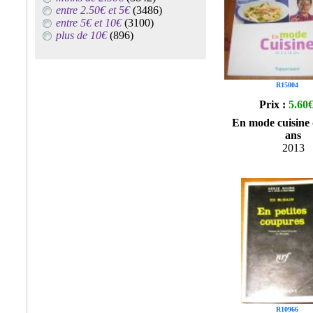
entre 2.50€ et 5€
(3486)
entre 5€ et 10€
(3100)
plus de 10€
(896)
R15004
Prix :
5.60
En mode cuisine 
ans
2013
R10966