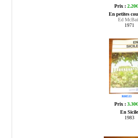
Prix :
2.20
En petites co
Ed McBai
1971
R08533
Prix :
3.30
En Sicil
1983