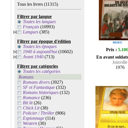
Tous les livres
(11315)
Filtrer par langue
Toutes les langues
Français
(10993)
Langues
(385)
Filtrer par époque d'édition
R02835
Toutes les époques
Prix :
5.10
1940 à aujourd'hui
(10602)
Avant 1940
(713)
En avant soldats
Joinville
Filtrer par catégories
1976
Toutes les catégories
Romans
Romans divers
(3927)
SF et Fantastique
(332)
Romans historiques
(132)
Romance
(236)
Bit lit
(26)
Chick Lit
(38)
Policier / Thriller
(906)
Espionnage
(114)
Western
(30)