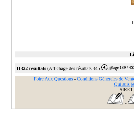
L
Li
Page 139 / 45
11322 résultats
(Affichage des résultats 3451 - 3475)
Foire Aux Questions
-
Conditions Générales de Vent
Qui suis-je
SIRET 
-