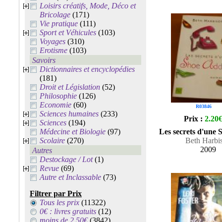
Loisirs créatifs, Mode, Déco et
Bricolage
(171)
Vie pratique
(111)
Sport et Véhicules
(103)
Voyages
(310)
Erotisme
(103)
Savoirs
Dictionnaires et encyclopédies
(181)
Droit et Législation
(52)
Philosophie
(126)
Economie
(60)
R03846
Sciences humaines
(233)
Prix :
2.20
Sciences
(194)
Médecine et Biologie
(97)
Les secrets d'une 
Scolaire
(270)
Beth Harbi
2009
Autres
Destockage / Lot
(1)
Revue
(69)
Autre et Inclassable
(73)
Filtrer par Prix
Tous les prix
(11322)
0€ : livres gratuits
(12)
moins de 2.50€
(3842)