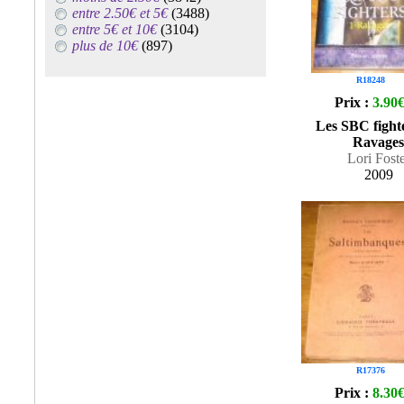
entre 2.50€ et 5€
(3488)
entre 5€ et 10€
(3104)
plus de 10€
(897)
R18248
Prix :
3.90
Les SBC fighte
Ravages
Lori Fost
2009
R17376
Prix :
8.30