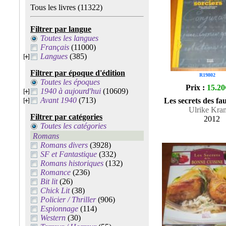
Tous les livres
(11322)
Filtrer par langue
Toutes les langues
Français
(11000)
Langues
(385)
Filtrer par époque d'édition
R19802
Toutes les époques
Prix :
15.20
1940 à aujourd'hui
(10609)
Avant 1940
(713)
Les secrets des fa
Ulrike Kra
Filtrer par catégories
2012
Toutes les catégories
Romans
Romans divers
(3928)
SF et Fantastique
(332)
Romans historiques
(132)
Romance
(236)
Bit lit
(26)
Chick Lit
(38)
Policier / Thriller
(906)
Espionnage
(114)
Western
(30)