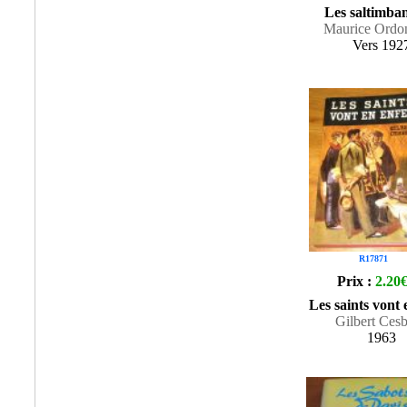
Les saltimba
Maurice Ordo
Vers 192
R17871
Prix :
2.20
Les saints vont 
Gilbert Ces
1963