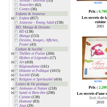
Terreur / Horreur
(55)
R14103
Nouvelles
(62)
Contes
(36)
Prix :
6.70
Enfants & Jeunesse
Les secrets de 
Enfant
(857)
cuisine
Jeunesse - Young Adult
(158)
2001
BD, Manga & Dessins
BD
(138)
Manga
(153)
Dessins, Images, Affiches,
Poster
(43)
Culture & Société
Théâtre et Poésie
(260)
Mythes et Légendes
(17)
Art
(418)
Régionalisme
(161)
Histoire et Politique
(1015)
Société
(514)
Religion et Spiritualité
(416)
R17992
Loisirs & Vie pratique
Prix :
2.20
Animaux et Nature
(218)
Santé et Bien-être
(298)
Les secrets d’une 
Cuisine
(138)
Beth Harbi
Humour
(83)
2010
Jeux
(29)