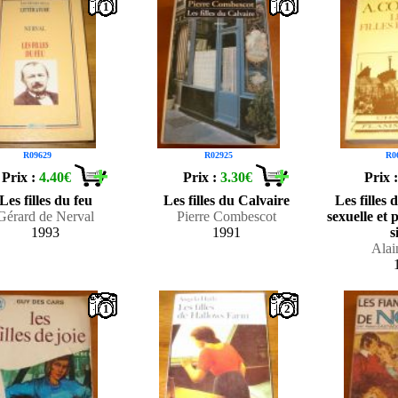
1
1
R09629
R02925
R0
Prix :
4.40€
Prix :
3.30€
Prix 
Les filles du feu
Les filles du Calvaire
Les filles 
Gérard de Nerval
Pierre Combescot
sexuelle et 
1993
1991
s
Alai
1
2