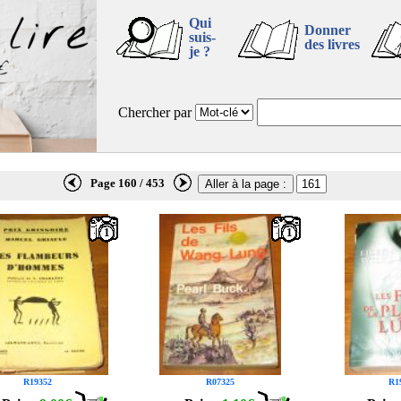
Qui
Donner
suis-
des livres
je ?
Chercher par
Page 160 / 453
1
1
R19352
R07325
R1