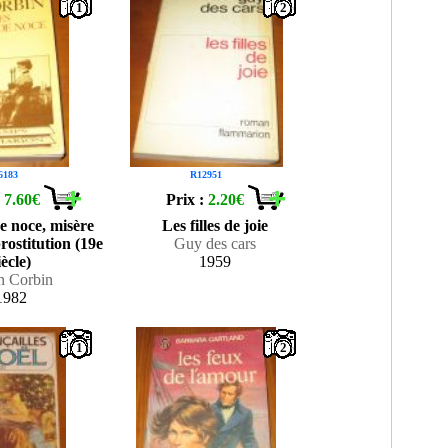
1
2
6183
R12951
:
7.60€
Prix :
2.20€
de noce, misère
Les filles de joie
prostitution (19e
Guy des cars
iècle)
1959
n Corbin
1982
1
2