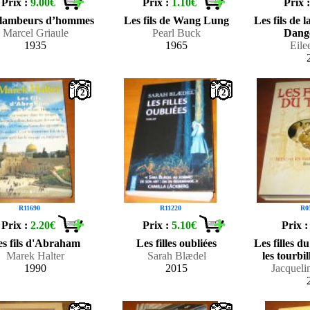
Prix :
9.00€
Prix :
1.10€
Prix 
flambeurs d’hommes
Les fils de Wang Lung
Les fils de l
Marcel Griaule
Pearl Buck
Dange
1935
1965
Eile
2
2
R11690
R11220
R0
Prix :
2.20€
Prix :
5.10€
Prix 
es fils d'Abraham
Les filles oubliées
Les filles d
Marek Halter
Sarah Blædel
les tourbi
1990
2015
Jacquel