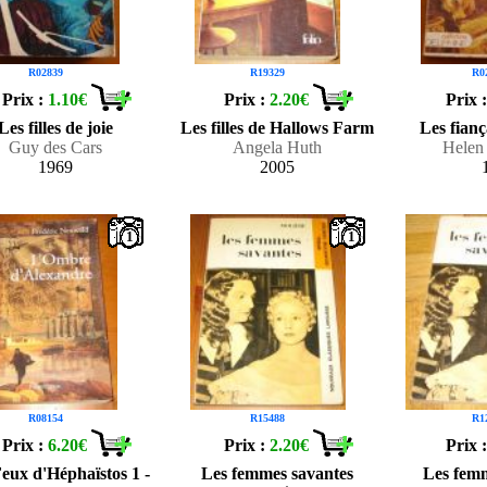
R02839
R19329
R0
Prix :
1.10€
Prix :
2.20€
Prix 
Les filles de joie
Les filles de Hallows Farm
Les fianç
Guy des Cars
Angela Huth
Helen
1969
2005
1
1
R08154
R15488
R1
Prix :
6.20€
Prix :
2.20€
Prix 
eux d'Héphaïstos 1 -
Les femmes savantes
Les fem