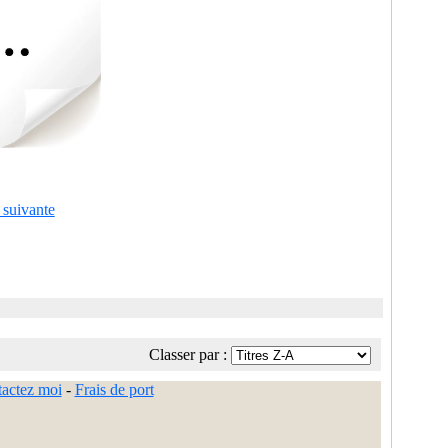
 suivante
Classer par :
actez moi
-
Frais de port