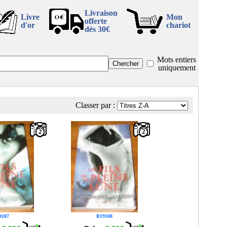
Livraison
Livre
Mon
offerte
d'or
chariot
dès 30€
Mots entiers
uniquement
Classer par :
2
2
9107
R19108