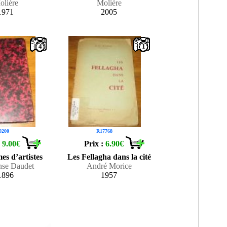
olière
Molière
1971
2005
4
1
9200
R17768
:
9.00€
Prix :
6.90€
es d’artistes
Les Fellagha dans la cité
nse Daudet
André Morice
1896
1957