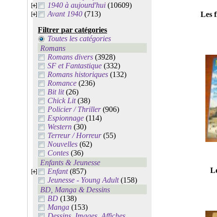
1940 à aujourd'hui
(10609)
Avant 1940
(713)
Les 
Filtrer par catégories
Toutes les catégories
Romans
Romans divers
(3928)
SF et Fantastique
(332)
Romans historiques
(132)
Romance
(236)
Bit lit
(26)
Chick Lit
(38)
Policier / Thriller
(906)
Espionnage
(114)
Western
(30)
Terreur / Horreur
(55)
Nouvelles
(62)
Contes
(36)
Enfants & Jeunesse
L
Enfant
(857)
Jeunesse - Young Adult
(158)
BD, Manga & Dessins
BD
(138)
Manga
(153)
Dessins, Images, Affiches,