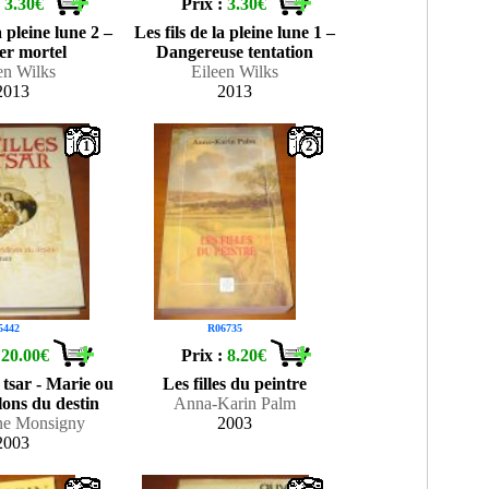
:
3.30€
Prix :
3.30€
a pleine lune 2 –
Les fils de la pleine lune 1 –
r mortel
Dangereuse tentation
en Wilks
Eileen Wilks
2013
2013
1
2
5442
R06735
:
20.00€
Prix :
8.20€
u tsar - Marie ou
Les filles du peintre
llons du destin
Anna-Karin Palm
ine Monsigny
2003
2003