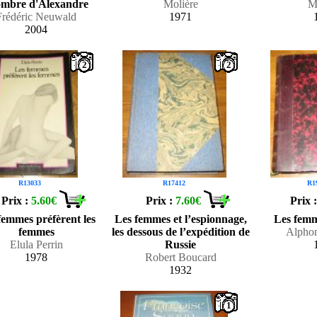
ombre d'Alexandre
Molière
M
Frédéric Neuwald
1971
2004
2
2
R13033
R17412
R1
Prix :
5.60€
Prix :
7.60€
Prix 
femmes préfèrent les
Les femmes et l’espionnage,
Les femm
femmes
les dessous de l’expédition de
Alpho
Elula Perrin
Russie
1978
Robert Boucard
1932
1