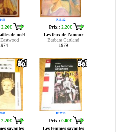
2458
R16112
:
2.20€
Prix :
2.20€
ailles de noël
Les feux de l’amour
 Eastwood
Barbara Cartland
1974
1979
1
2
2887
R12713
:
2.20€
Prix :
0.00€
mes savantes
Les femmes savantes