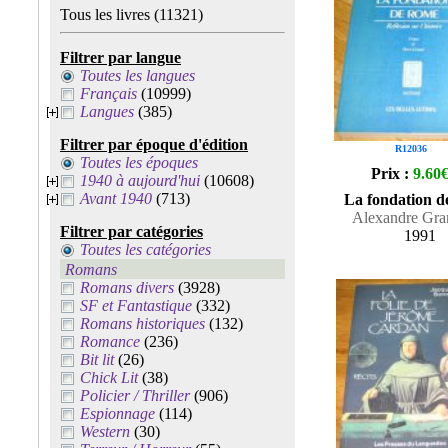
Tous les livres
(11321)
Filtrer par langue
Toutes les langues
Français
(10999)
Langues
(385)
Filtrer par époque d'édition
R12036
Toutes les époques
Prix :
9.60
1940 à aujourd'hui
(10608)
Avant 1940
(713)
La fondation 
Alexandre Gra
Filtrer par catégories
1991
Toutes les catégories
Romans
Romans divers
(3928)
SF et Fantastique
(332)
Romans historiques
(132)
Romance
(236)
Bit lit
(26)
Chick Lit
(38)
Policier / Thriller
(906)
Espionnage
(114)
Western
(30)