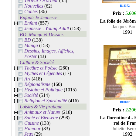
Terreur / Horreur
(55)
Nouvelles
(62)
R18372
Contes
(36)
Prix :
5.60
Enfants & Jeunesse
La folie de Jérô
Enfant
(857)
Jacques Bon
Jeunesse - Young Adult
(158)
1991
BD, Manga & Dessins
BD
(138)
Manga
(153)
Dessins, Images, Affiches,
Poster
(43)
Culture & Société
Théâtre et Poésie
(260)
Mythes et Légendes
(17)
Art
(418)
Régionalisme
(160)
Histoire et Politique
(1015)
Société
(514)
Religion et Spiritualité
(416)
R09082
Loisirs & Vie pratique
Prix :
2.20
Animaux et Nature
(218)
Santé et Bien-être
(298)
La florentine 4 - F
Cuisine
(138)
roi de Fra
Humour
(83)
Juliette Ben
Jeux
(29)
1992