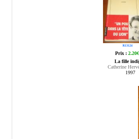
R13124
Prix :
2.20
La fille ind
Catherine Herv
1997