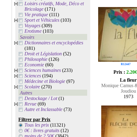
Loisirs créatifs, Mode, Déco et
Bricolage
(171)
Vie pratique
(111)
Sport et Véhicules
(103)
Voyages
(309)
Erotisme
(103)
Savoirs
Dictionnaires et encyclopédies
(181)
Droit et Législation
(52)
Philosophie
(126)
Economie
(60)
R12447
Sciences humaines
(233)
Prix :
2.20
Sciences
(194)
La fleur
Médecine et Biologie
(97)
Monique Camus &
Scolaire
(270)
Joudiou
Autres
1973
Destockage / Lot
(1)
Revue
(69)
Autre et Inclassable
(73)
Filtrer par Prix
Tous les prix
(11321)
0€ : livres gratuits
(12)
moins de 2.50€
(3842)