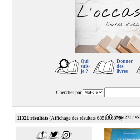
Qui
Donner
suis-
des
je ?
livres
Chercher par
Page 275 / 45
11321 résultats
(Affichage des résultats 6851 - 6875)