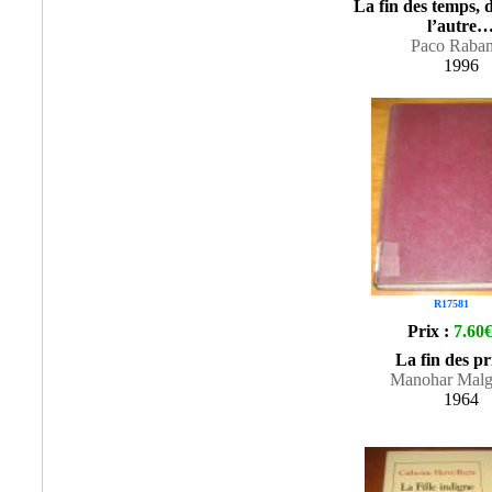
La fin des temps, 
l’autre
Paco Raba
1996
R17581
Prix :
7.60
La fin des pr
Manohar Malg
1964