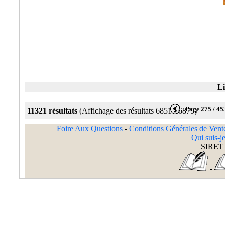
Li
Page 275 / 45
11321 résultats
(Affichage des résultats 6851 - 6875)
Foire Aux Questions
-
Conditions Générales de Vent
Qui suis-je
SIRET 
-