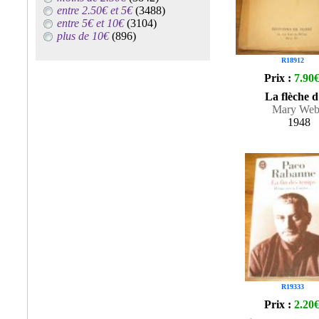
entre 2.50€ et 5€
(3488)
entre 5€ et 10€
(3104)
plus de 10€
(896)
R18912
Prix :
7.90
La flèche d
Mary We
1948
R19333
Prix :
2.20