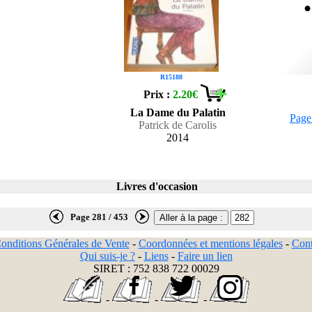
R15188
Prix :
2.20€
La Dame du Palatin
Page
Patrick de Carolis
2014
Livres d'occasion
Page 281 / 453
onditions Générales de Vente
-
Coordonnées et mentions légales
-
Cont
Qui suis-je ?
-
Liens
-
Faire un lien
SIRET : 752 838 722 00029
-
-
-