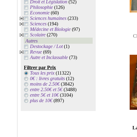
Droit et Législation
(52)
Philosophie
(126)
Economie
(60)
Sciences humaines
(233)
Sciences
(194)
Médecine et Biologie
(97)
Scolaire
(270)
C
Autres
Destockage / Lot
(1)
Revue
(69)
Autre et Inclassable
(73)
Filtrer par Prix
Tous les prix
(11322)
0€ : livres gratuits
(12)
moins de 2.50€
(3842)
entre 2.50€ et 5€
(3488)
entre 5€ et 10€
(3104)
plus de 10€
(897)
La