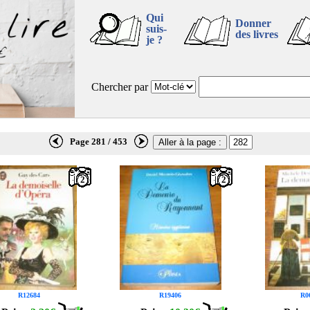
Qui
Donner
suis-
des livres
je ?
Chercher par
Page 281 / 453
2
2
R12684
R19406
R0