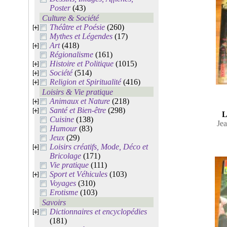
Poster
(43)
Culture & Société
Théâtre et Poésie
(260)
Mythes et Légendes
(17)
Art
(418)
Régionalisme
(161)
Histoire et Politique
(1015)
Société
(514)
Religion et Spiritualité
(416)
Loisirs & Vie pratique
Animaux et Nature
(218)
Santé et Bien-être
(298)
L
Cuisine
(138)
Jea
Humour
(83)
Jeux
(29)
Loisirs créatifs, Mode, Déco et
Bricolage
(171)
Vie pratique
(111)
Sport et Véhicules
(103)
Voyages
(310)
Erotisme
(103)
Savoirs
Dictionnaires et encyclopédies
(181)