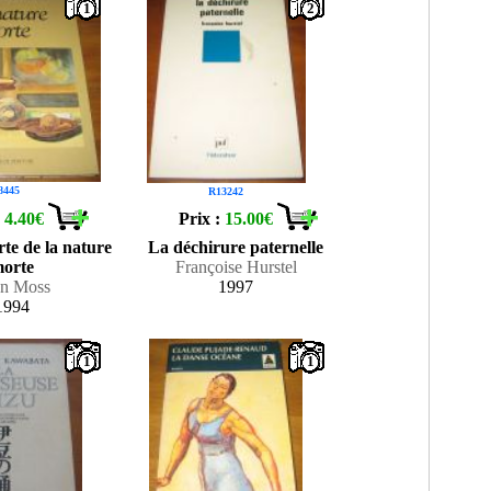
1
2
8445
R13242
:
4.40€
Prix :
15.00€
te de la nature
La déchirure paternelle
orte
Françoise Hurstel
n Moss
1997
1994
1
1