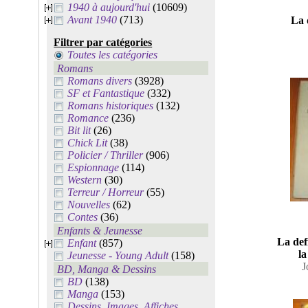
1940 à aujourd'hui
(10609)
Avant 1940
(713)
La 
Filtrer par catégories
Toutes les catégories
Romans
Romans divers
(3928)
SF et Fantastique
(332)
Romans historiques
(132)
Romance
(236)
Bit lit
(26)
Chick Lit
(38)
Policier / Thriller
(906)
Espionnage
(114)
Western
(30)
Terreur / Horreur
(55)
Nouvelles
(62)
Contes
(36)
Enfants & Jeunesse
La def
Enfant
(857)
la
Jeunesse - Young Adult
(158)
J
BD, Manga & Dessins
BD
(138)
Manga
(153)
Dessins, Images, Affiches,