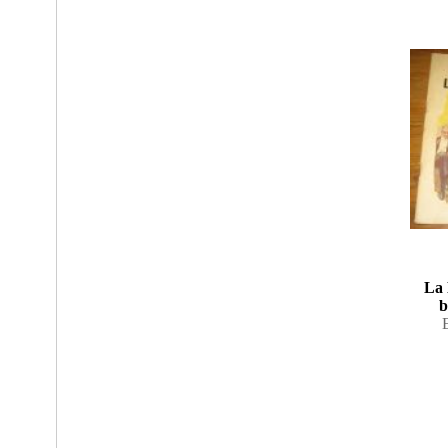
La 
b