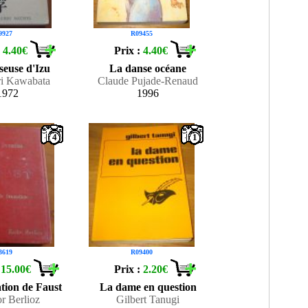
9927
R09455
:
4.40€
Prix :
4.40€
seuse d'Izu
La danse océane
ri Kawabata
Claude Pujade-Renaud
1972
1996
4
1
3619
R09400
:
15.00€
Prix :
2.20€
ion de Faust
La dame en question
r Berlioz
Gilbert Tanugi