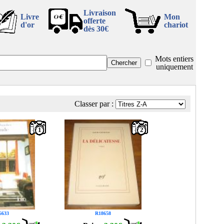
Livraison
Livre
Mon
offerte
d'or
chariot
dès 30€
Mots entiers
uniquement
Classer par :
1
2
6633
R18658