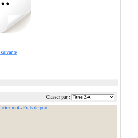
 suivante
Classer par :
actez moi
-
Frais de port