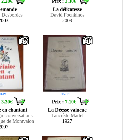
:
2.20€
Prix :
3.30€
demande
La délicatesse
e Desbordes
David Foenkinos
2003
2009
2
1
1619
R05919
:
3.30€
Prix :
7.10€
e en chantant
La Déesse vaincue
re conversations
Tancrède Martel
que de Montvalon
1927
2007