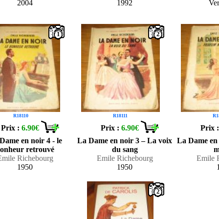
2004
1992
Ve
1
2
R18110
R18111
R1
Prix :
6.90€
Prix :
6.90€
Prix 
Dame en noir 4 - le
La Dame en noir 3 – La voix
La Dame en 
onheur retrouvé
du sang
m
Emile Richebourg
Emile Richebourg
Emile 
1950
1950
2