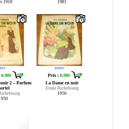
rs 1910
1981
1
1
8113
R18112
:
6.90€
Prix :
6.90€
noir 2 – Parfum
La Dame en noir
ortel
Emile Richebourg
Richebourg
1950
1950