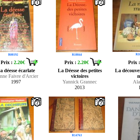
1
2
R1
R08192
R18844
Prix :
2.20€
Prix :
2.20€
Prix 
a déesse écarlate
La Déesse des petites
La découver
nne Faivre d'Arcier
victoires
m
1997
Yannick Grannec
Ala
2013
2
2
R14763