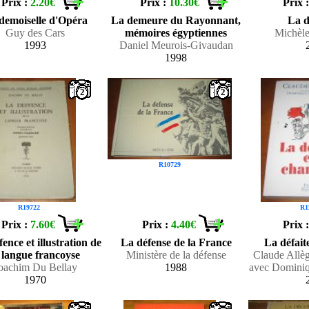
Prix :
2.20€
Prix :
10.30€
Prix 
demoiselle d'Opéra
La demeure du Rayonnant,
La 
Guy des Cars
mémoires égyptiennes
Michèl
1993
Daniel Meurois-Givaudan
1998
2
2
R10729
R19722
R1
Prix :
7.60€
Prix :
4.40€
Prix 
fence et illustration de
La défense de la France
La défait
 langue francoyse
Ministère de la défense
Claude Allèg
oachim Du Bellay
1988
avec Domini
1970