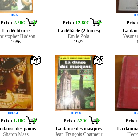
R11696
R0
Prix :
2.20€
Prix :
12.80€
Prix 
La déchirure
La débâcle (2 tomes)
La dan
hristopher Hudson
Emile Zola
Yasuna
1986
1923
1
2
R01294
R10968
R0
Prix :
1.10€
Prix :
2.20€
Prix 
 danse des paons
La danse des masques
La damnat
Sharon Maas
Jean-François Coatmeur
Hecto