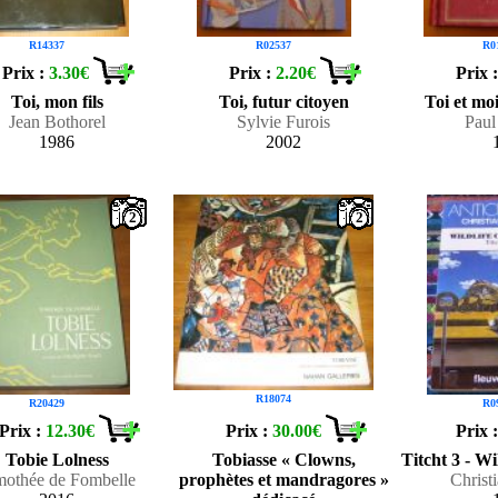
R14337
R02537
R0
Prix :
3.30€
Prix :
2.20€
Prix 
Toi, mon fils
Toi, futur citoyen
Toi et mo
Jean Bothorel
Sylvie Furois
Paul
1986
2002
2
2
R18074
R20429
R0
Prix :
12.30€
Prix :
30.00€
Prix 
Tobie Lolness
Tobiasse « Clowns,
Titcht 3 - Wi
mothée de Fombelle
prophètes et mandragores »
Christ