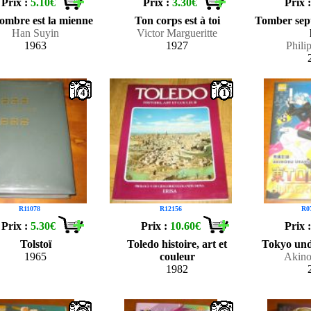
Prix :
5.10€
Prix :
3.30€
Prix 
ombre est la mienne
Ton corps est à toi
Tomber sept 
Han Suyin
Victor Margueritte
1963
1927
Phili
4
1
R11078
R12156
R0
Prix :
5.30€
Prix :
10.60€
Prix 
Tolstoï
Toledo histoire, art et
Tokyo und
1965
couleur
Akino
1982