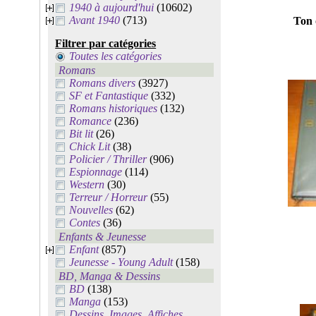
1940 à aujourd'hui
(10602)
Avant 1940
(713)
Ton 
Filtrer par catégories
Toutes les catégories
Romans
Romans divers
(3927)
SF et Fantastique
(332)
Romans historiques
(132)
Romance
(236)
Bit lit
(26)
Chick Lit
(38)
Policier / Thriller
(906)
Espionnage
(114)
Western
(30)
Terreur / Horreur
(55)
Nouvelles
(62)
Contes
(36)
Enfants & Jeunesse
Enfant
(857)
Jeunesse - Young Adult
(158)
BD, Manga & Dessins
BD
(138)
Manga
(153)
Dessins, Images, Affiches,