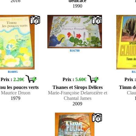
2016
dédicacé
1990
2
3
R16788
R10895
R1
Prix :
2.20€
Prix :
5.60€
Prix 
tou les pouces verts
Tisanes et Sirops Délices
Timm d
Maurice Druon
Marie-Françoise Delarozière et
Clau
1979
Chantal James
2009
1