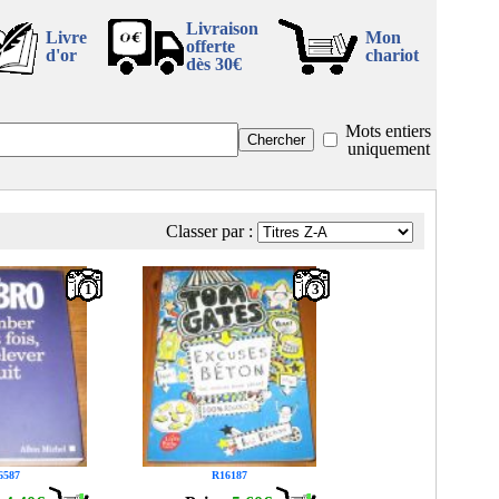
Livraison
Livre
Mon
offerte
d'or
chariot
dès 30€
Mots entiers
uniquement
Classer par :
1
3
6587
R16187