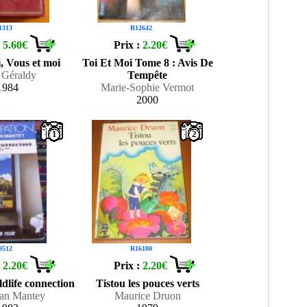
1313
R12642
:
5.60€
Prix :
2.20€
i, Vous et moi
Toi Et Moi Tome 8 : Avis De
 Géraldy
Tempête
1984
Marie-Sophie Vermot
2000
1
2
9512
R16180
:
2.20€
Prix :
2.20€
ldlife connection
Tistou les pouces verts
ian Mantey
Maurice Druon