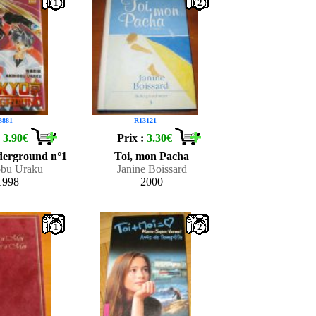
1
2
3881
R13121
:
3.90€
Prix :
3.30€
erground n°1
Toi, mon Pacha
bu Uraku
Janine Boissard
1998
2000
1
2