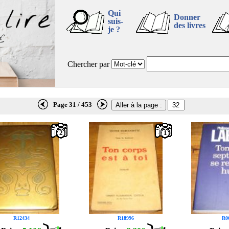
Qui
Donner
suis-
des livres
je ?
Chercher par
Page 31 / 453
2
1
R12434
R18996
R0