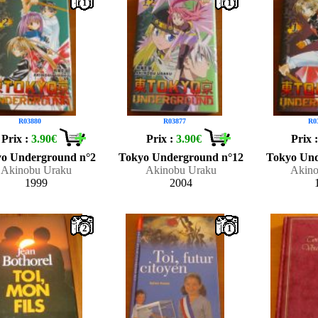
1
1
R03880
R03877
R0
Prix :
3.90€
Prix :
3.90€
Prix 
o Underground n°2
Tokyo Underground n°12
Tokyo Und
Akinobu Uraku
Akinobu Uraku
Akino
1999
2004
2
1