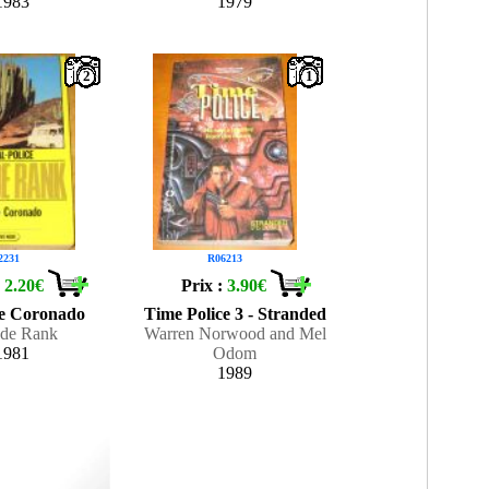
1983
1979
2
1
2231
R06213
:
2.20€
Prix :
3.90€
e Coronado
Time Police 3 - Stranded
de Rank
Warren Norwood and Mel
1981
Odom
1989