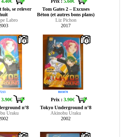
:
4.40€
Prix :
5.60€
fois, se relever
Tom Gates 2 – Excuses
huit
Béton (et autres bons plans)
ppe Labro
Liz Pichon
2003
2017
1
1
7213
R03878
:
3.90€
Prix :
3.90€
erground n°8
Tokyo Underground n°8
bu Uraku
Akinobu Uraku
2002
2002