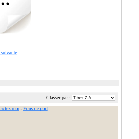
 suivante
Classer par :
actez moi
-
Frais de port