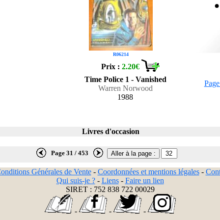
R06214
Prix :
2.20€
Time Police 1 - Vanished
Page
Warren Norwood
1988
Livres d'occasion
Page 31 / 453
onditions Générales de Vente
-
Coordonnées et mentions légales
-
Cont
Qui suis-je ?
-
Liens
-
Faire un lien
SIRET : 752 838 722 00029
-
-
-