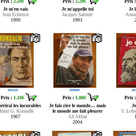
Prix :
2.20€
Prix :
2.20€
Prix 
Je m'en vais
Je m'appelle toi
Je 
Jean Echenoz
Jacques Salomé
Anna
1999
1993
2
1
R02930
R00800
R0
Prix :
1.10€
Prix :
1.80€
Prix 
érirai les incurables
Je fais rire le monde… mais
Je
einz G. Konsalik
le monde me fait pleurer
T. Lob
1967
Ali Akbar
2004