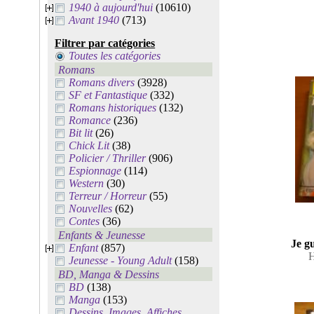
1940 à aujourd'hui
(10610)
Avant 1940
(713)
Filtrer par catégories
Toutes les catégories
Romans
Romans divers
(3928)
SF et Fantastique
(332)
Romans historiques
(132)
Romance
(236)
Bit lit
(26)
Chick Lit
(38)
Policier / Thriller
(906)
Espionnage
(114)
Western
(30)
Terreur / Horreur
(55)
Nouvelles
(62)
Contes
(36)
Enfants & Jeunesse
Je gu
Enfant
(857)
H
Jeunesse - Young Adult
(158)
BD, Manga & Dessins
BD
(138)
Manga
(153)
Dessins, Images, Affiches,