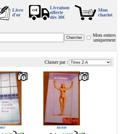
Livraison
Livre
Mon
offerte
d'or
chariot
dès 30€
Mots entiers
uniquement
Classer par :
1
1
9867
R02948