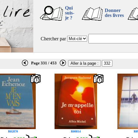
Qui
Donner
suis-
des livres
je ?
Chercher par
Page 331 / 453
1
1
R02870
R00814
R0