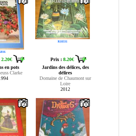
2
3
R18331
6816
:
2.20€
Prix :
8.20€
ns en pots
Jardins des délices, des
euss Clarke
délires
1994
Domaine de Chaumont sur
Loire
2012
2
1