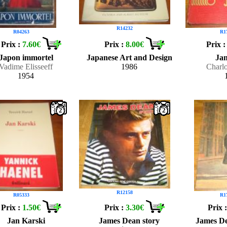
R14232
R04263
R1
Prix :
7.60€
Prix :
8.00€
Prix 
Japon immortel
Japanese Art and Design
Jan
Vadime Elisseeff
1986
Charlo
1954
2
2
R12158
R05333
R1
Prix :
1.50€
Prix :
3.30€
Prix 
Jan Karski
James Dean story
James De