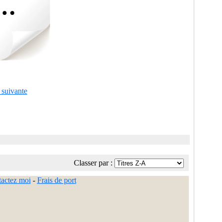
 suivante
Classer par :
actez moi
-
Frais de port