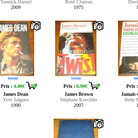
Yannick Haenel
René Chateau
Davi
2009
1975
2
2
R08488
R11660
R0
Prix :
4.40€
Prix :
6.90€
Prix 
James Dean
James Brown
Jamais s
Yves Salgues
Stéphane Koechlin
Betty
1990
2007
2