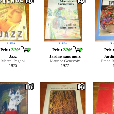
1
2
R18999
R18438
R1
Prix :
2.20€
Prix :
2.20€
Prix 
Jazz
Jardins sans murs
Jardi
Marcel Pagnol
Maurice Genevoix
Ethne R
1975
1977
2
2