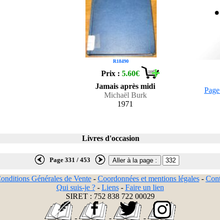
R18490
Prix :
5.60€
Jamais après midi
Page
Michaël Burk
1971
Livres d'occasion
Page 331 / 453
onditions Générales de Vente
-
Coordonnées et mentions légales
-
Cont
Qui suis-je ?
-
Liens
-
Faire un lien
SIRET : 752 838 722 00029
-
-
-