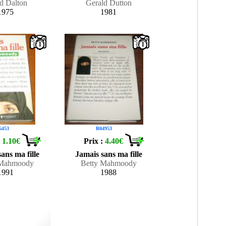
d Dalton
Gerald Dutton
1975
1981
1
1
6453
R04953
:
1.10€
Prix :
4.40€
ans ma fille
Jamais sans ma fille
 Mahmoody
Betty Mahmoody
1991
1988