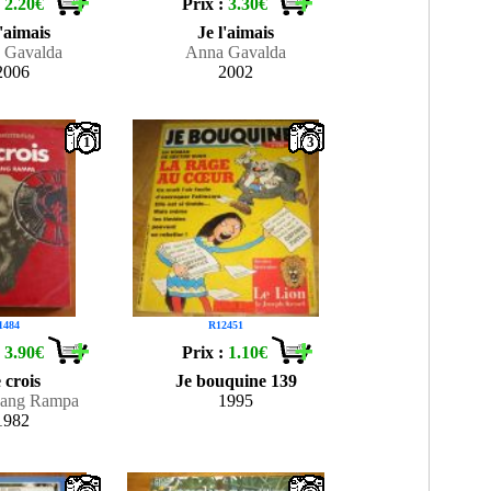
:
2.20€
Prix :
3.30€
l'aimais
Je l'aimais
 Gavalda
Anna Gavalda
2006
2002
1
3
1484
R12451
:
3.90€
Prix :
1.10€
 crois
Je bouquine 139
sang Rampa
1995
1982