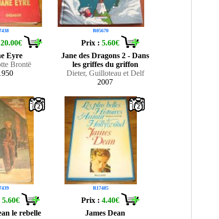
7438
R05670
:
20.00€
Prix :
5.60€
e Eyre
Jane des Dragons 2 - Dans
tte Brontë
les griffes du griffon
1950
Dieter, Guilloteau et Delf
2007
2
2
7439
R17485
:
5.60€
Prix :
4.40€
an le rebelle
James Dean