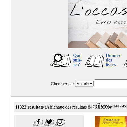
Qui
Donner
suis-
des
je ?
livres
Chercher par
Page 340 / 45
11322 résultats
(Affichage des résultats 8476 - 8500)