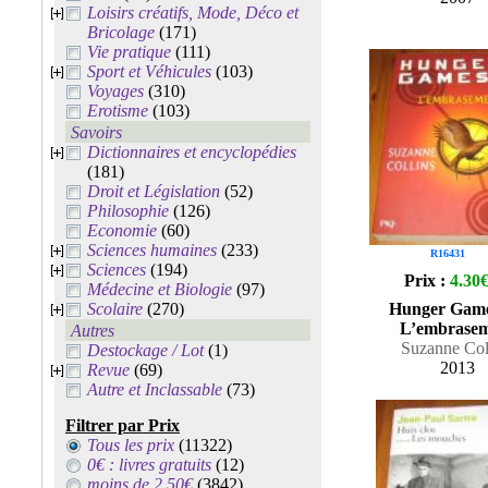
Loisirs créatifs, Mode, Déco et
Bricolage
(171)
Vie pratique
(111)
Sport et Véhicules
(103)
Voyages
(310)
Erotisme
(103)
Savoirs
Dictionnaires et encyclopédies
(181)
Droit et Législation
(52)
Philosophie
(126)
Economie
(60)
Sciences humaines
(233)
R16431
Sciences
(194)
Prix :
4.30
Médecine et Biologie
(97)
Scolaire
(270)
Hunger Game
L’embrase
Autres
Suzanne Col
Destockage / Lot
(1)
2013
Revue
(69)
Autre et Inclassable
(73)
Filtrer par Prix
Tous les prix
(11322)
0€ : livres gratuits
(12)
moins de 2.50€
(3842)