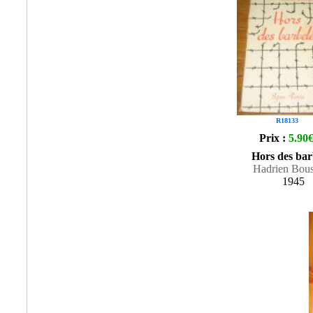
R18133
Prix :
5.90
Hors des bar
Hadrien Bou
1945