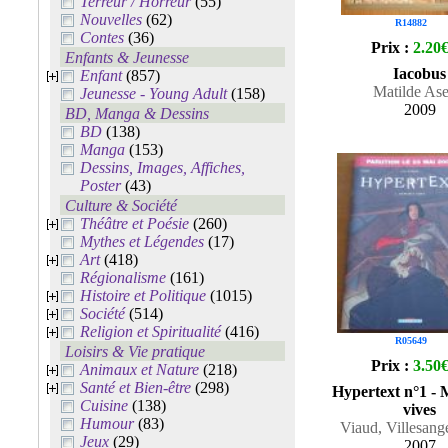
Terreur / Horreur
(55)
Nouvelles
(62)
R14882
Contes
(36)
Prix :
2.20
Enfants & Jeunesse
Iacobus
Enfant
(857)
Matilde Ase
Jeunesse - Young Adult
(158)
2009
BD, Manga & Dessins
BD
(138)
Manga
(153)
Dessins, Images, Affiches,
Poster
(43)
Culture & Société
Théâtre et Poésie
(260)
Mythes et Légendes
(17)
Art
(418)
Régionalisme
(161)
Histoire et Politique
(1015)
Société
(514)
Religion et Spiritualité
(416)
R05649
Loisirs & Vie pratique
Prix :
3.50
Animaux et Nature
(218)
Santé et Bien-être
(298)
Hypertext n°1 -
Cuisine
(138)
vives
Humour
(83)
Viaud, Villesang
Jeux
(29)
2007