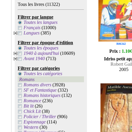
Tous les livres
(11322)
Filtrer par langue
Toutes les langues
Français
(11000)
Langues
(385)
Filtrer par époque d'édition
R06342
Toutes les époques
Prix :
1.10
1940 à aujourd'hui
(10609)
Avant 1940
(713)
Idriss petit a
Robert Gail
Filtrer par catégories
2005
Toutes les catégories
Romans
Romans divers
(3928)
SF et Fantastique
(332)
Romans historiques
(132)
Romance
(236)
Bit lit
(26)
Chick Lit
(38)
Policier / Thriller
(906)
Espionnage
(114)
Western
(30)