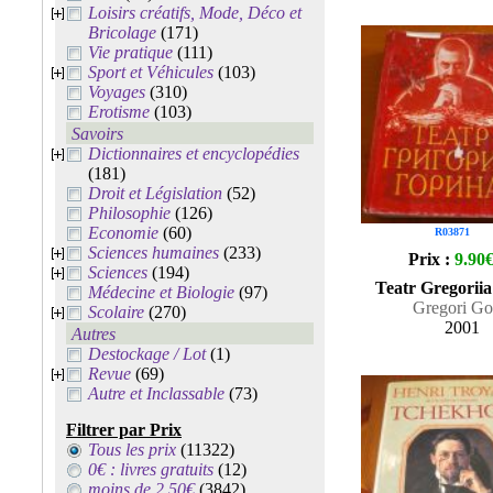
Loisirs créatifs, Mode, Déco et
Bricolage
(171)
Vie pratique
(111)
Sport et Véhicules
(103)
Voyages
(310)
Erotisme
(103)
Savoirs
Dictionnaires et encyclopédies
(181)
Droit et Législation
(52)
Philosophie
(126)
Economie
(60)
R03871
Sciences humaines
(233)
Prix :
9.90
Sciences
(194)
Teatr Gregorii
Médecine et Biologie
(97)
Gregori Go
Scolaire
(270)
2001
Autres
Destockage / Lot
(1)
Revue
(69)
Autre et Inclassable
(73)
Filtrer par Prix
Tous les prix
(11322)
0€ : livres gratuits
(12)
moins de 2.50€
(3842)