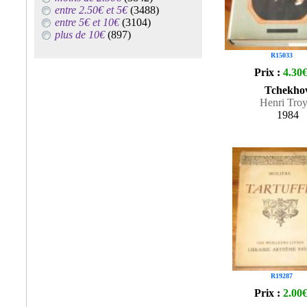
entre 2.50€ et 5€
(3488)
entre 5€ et 10€
(3104)
plus de 10€
(897)
R15033
Prix :
4.30
Tchekho
Henri Troy
1984
R19287
Prix :
2.00