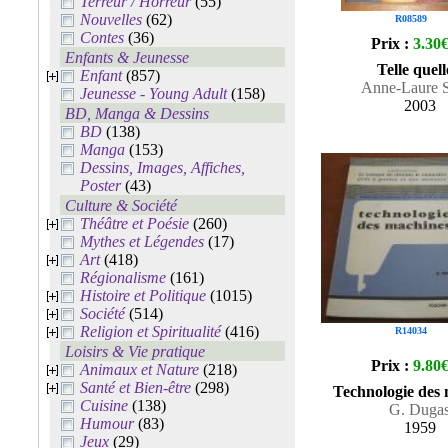
Terreur / Horreur
(55)
Nouvelles
(62)
R08589
Contes
(36)
Prix :
3.30
Enfants & Jeunesse
Telle quell
Enfant
(857)
Anne-Laure 
Jeunesse - Young Adult
(158)
2003
BD, Manga & Dessins
BD
(138)
Manga
(153)
Dessins, Images, Affiches,
Poster
(43)
Culture & Société
Théâtre et Poésie
(260)
Mythes et Légendes
(17)
Art
(418)
Régionalisme
(161)
Histoire et Politique
(1015)
Société
(514)
Religion et Spiritualité
(416)
R14034
Loisirs & Vie pratique
Prix :
9.80
Animaux et Nature
(218)
Santé et Bien-être
(298)
Technologie des
Cuisine
(138)
G. Duga
Humour
(83)
1959
Jeux
(29)