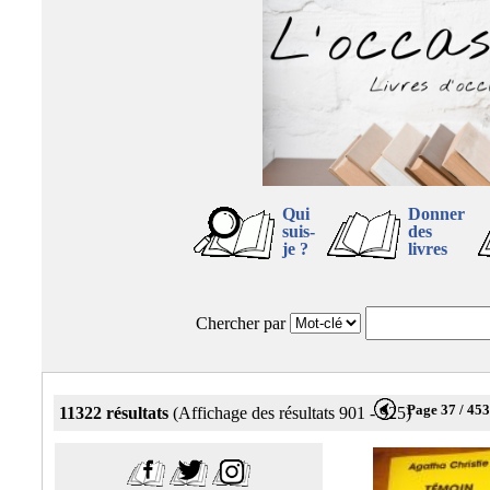
Qui
Donner
suis-
des
je ?
livres
Chercher par
Page 37 / 45
11322 résultats
(Affichage des résultats 901 - 925)