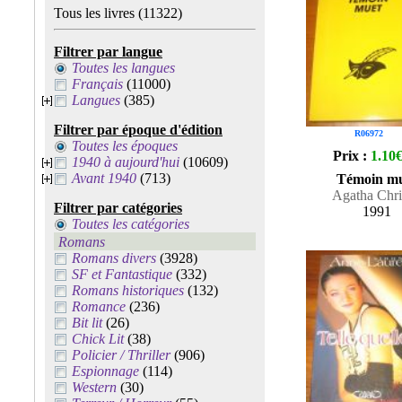
Tous les livres
(11322)
Filtrer par langue
Toutes les langues
Français
(11000)
Langues
(385)
Filtrer par époque d'édition
R06972
Toutes les époques
Prix :
1.10
1940 à aujourd'hui
(10609)
Avant 1940
(713)
Témoin m
Agatha Chri
Filtrer par catégories
1991
Toutes les catégories
Romans
Romans divers
(3928)
SF et Fantastique
(332)
Romans historiques
(132)
Romance
(236)
Bit lit
(26)
Chick Lit
(38)
Policier / Thriller
(906)
Espionnage
(114)
Western
(30)