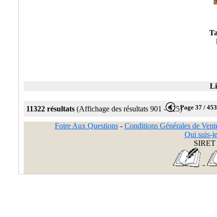
Ta
Li
Page 37 / 45
11322 résultats
(Affichage des résultats 901 - 925)
Foire Aux Questions
-
Conditions Générales de Vent
Qui suis-je
SIRET 
-