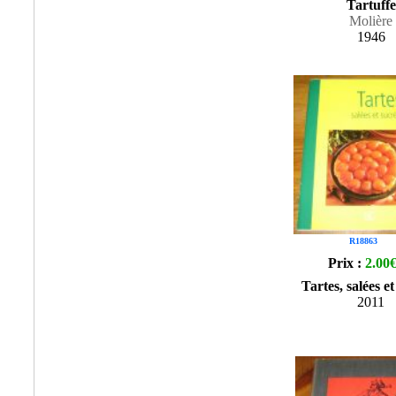
Tartuffe
Molière
1946
R18863
Prix :
2.00
Tartes, salées et
2011