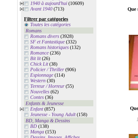
1940 à aujourd'hui
(10609)
Avant 1940
(713)
Que 
Filtrer par catégories
Toutes les catégories
Romans
Romans divers
(3928)
SF et Fantastique
(332)
Romans historiques
(132)
Romance
(236)
Bit lit
(26)
Chick Lit
(38)
Policier / Thriller
(906)
Espionnage
(114)
Western
(30)
Terreur / Horreur
(55)
Nouvelles
(62)
Contes
(36)
Enfants & Jeunesse
Que
Enfant
(857)
Jeunesse - Young Adult
(158)
BD, Manga & Dessins
BD
(138)
Manga
(153)
Dessins, Images, Affiches,