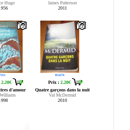
tor Hugo
James Patterson
1956
2011
2
2
7353
R14276
:
2.20€
Prix :
2.20€
ttres d'amour
Quatre garçons dans la nuit
 Williams
Val McDermid
1998
2010