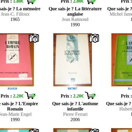
Prix :
1.80€
Prix :
2.00€
Prix 
sais-je ? La mémoire
Que sais-je ? La littérature
Que sais-je 
Jean-C. Filloux
anglaise
Michel Jam
1965
Jean Raimond
1990
1
1
R16920
R07887
R1
Prix :
2.20€
Prix :
2.20€
Prix 
 sais-je ? L’Empire
Que sais-je ? L'autisme
Que sais-je 
Romain
infantile
Hubert
Jean-Marie Engel
Pierre Ferrari
1990
2006