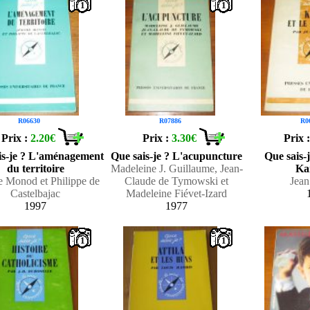
1
1
R06630
R07886
R0
Prix :
2.20€
Prix :
3.30€
Prix 
is-je ? L'aménagement
Que sais-je ? L'acupuncture
Que sais-j
du territoire
Madeleine J. Guillaume, Jean-
Ka
 Monod et Philippe de
Claude de Tymowski et
Jean
Castelbajac
Madeleine Fiévet-Izard
1997
1977
1
1