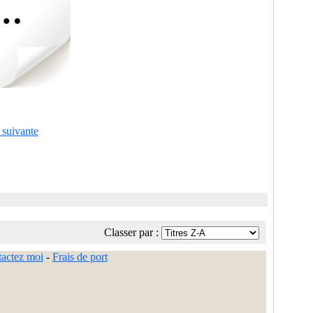
 suivante
Classer par :
actez moi
-
Frais de port