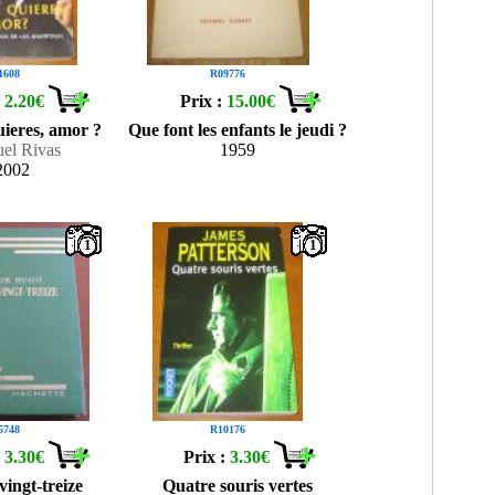
1608
R09776
:
2.20€
Prix :
15.00€
ieres, amor ?
Que font les enfants le jeudi ?
el Rivas
1959
2002
1
1
5748
R10176
:
3.30€
Prix :
3.30€
vingt-treize
Quatre souris vertes