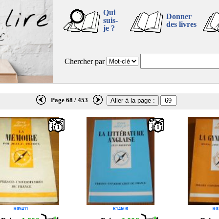
Qui
Donner
suis-
des livres
je ?
Chercher par
Page 68 / 453
1
1
R09411
R14608
R0