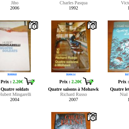
Jiho
Charles Pasqua
Vic
2006
1992
1
1
R08868
R00614
R0
Prix :
2.20€
Prix :
2.20€
Prix 
Quatre soldats
Quatre saisons à Mohawk
Quatre le
Hubert Mingarelli
Richard Russo
Nial
2004
2007
1