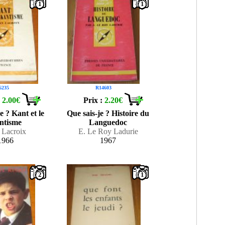
1
1
6235
R14603
:
2.00€
Prix :
2.20€
e ? Kant et le
Que sais-je ? Histoire du
ntisme
Languedoc
 Lacroix
E. Le Roy Ladurie
1966
1967
2
1