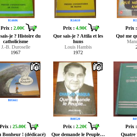
R14606
R14610
R1
Prix :
2.00€
Prix :
4.90€
Prix 
sais-je ? Histoire du
Que sais-je ? Attila et les
Qué me qu
catholicisme
huns
Manu
J.-B. Duroselle
Louis Hambis
1967
1972
3
2
R05661
R08520
R0
Prix :
25.00€
Prix :
2.20€
Prix 
 Bonheur ! (dédicacé)
Que demande le Peuple…
Quatre 