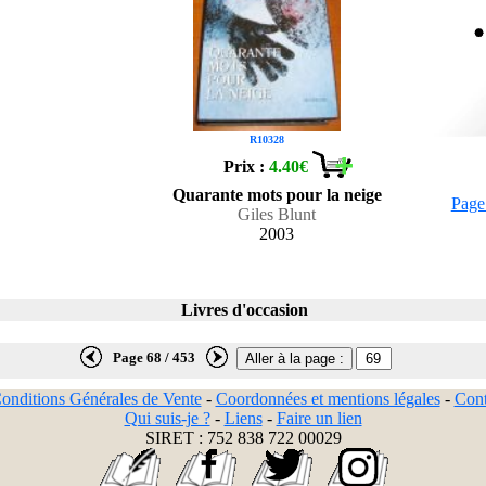
R10328
Prix :
4.40€
Quarante mots pour la neige
Page
Giles Blunt
2003
Livres d'occasion
Page 68 / 453
onditions Générales de Vente
-
Coordonnées et mentions légales
-
Cont
Qui suis-je ?
-
Liens
-
Faire un lien
SIRET : 752 838 722 00029
-
-
-