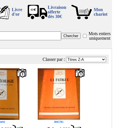
Livraison
Livre
Mon
offerte
d'or
chariot
dès 30€
Mots entiers
uniquement
Classer par :
1
1
3492
R05785