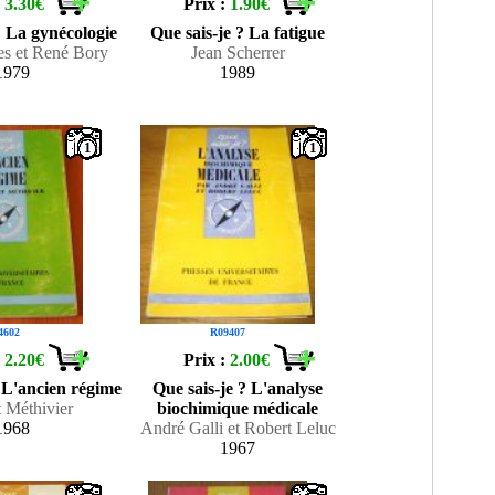
:
3.30€
Prix :
1.90€
? La gynécologie
Que sais-je ? La fatigue
es et René Bory
Jean Scherrer
1979
1989
1
1
4602
R09407
:
2.20€
Prix :
2.00€
? L'ancien régime
Que sais-je ? L'analyse
 Méthivier
biochimique médicale
1968
André Galli et Robert Leluc
1967